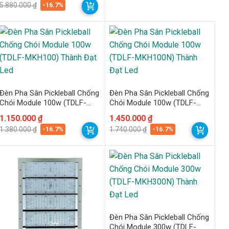
gốc
hiện
-16.7%
5.880.000
₫
là:
tại
5.880.000 ₫.
là:
4.900.000 ₫.
Đèn Pha Sân Pickleball Chống
Đèn Pha Sân Pickleball Chống
Chói Module 100w (TDLF-
Chói Module 100w (TDLF-
MKH100) Thành Đạt Led
MKH100N) Thành Đạt Led
Giá
Giá
1.150.000
₫
Giá
Giá
1.450.000
₫
gốc
hiện
gốc
hiện
-16.7%
-16.7%
1.380.000
₫
1.740.000
₫
là:
tại
là:
tại
1.380.000 ₫.
là:
1.740.000 ₫.
là:
1.150.000 ₫.
1.450.000 ₫.
Đèn Pha Sân Pickleball Chống
Chói Module 300w (TDLF-