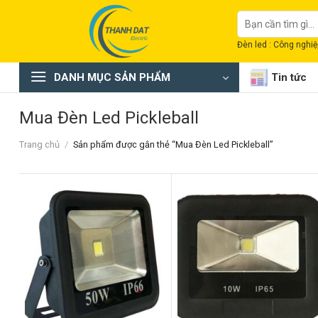
Chuyển
Tìm
đến
kiếm:
nội
Đèn led : Công nghiệp
dung
DANH MỤC SẢN PHẨM
Tin tức
Mua Đèn Led Pickleball
Trang chủ
/
Sản phẩm được gắn thẻ “Mua Đèn Led Pickleball”