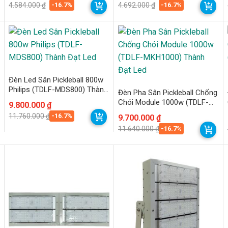
gốc
hiện
gốc
hiện
-16.7%
-16.7%
4.584.000
₫
4.692.000
₫
là:
tại
là:
tại
4.584.000 ₫.
là:
4.692.000 ₫.
là:
3.820.000 ₫.
3.910.000 ₫.
Đèn Led Sân Pickleball 800w
Philips (TDLF-MDS800) Thành
Đèn Pha Sân Pickleball Chống
Đạt Led
Chói Module 1000w (TDLF-
Giá
Giá
9.800.000
₫
gốc
hiện
MKH1000) Thành Đạt Led
-16.7%
11.760.000
₫
Giá
Giá
9.700.000
₫
là:
tại
gốc
hiện
11.760.000 ₫.
là:
-16.7%
11.640.000
₫
là:
tại
9.800.000 ₫.
11.640.000 ₫.
là:
9.700.000 ₫.