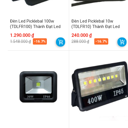
Đèn Led Picklebal 100w
Đèn Led Picklebal 10w
(TDLFR100) Thành Đạt Led
(TDLFR10) Thành Đạt Led
Giá
Giá
1.290.000
₫
Giá
Giá
240.000
₫
gốc
hiện
gốc
hiện
-16.7%
-16.7%
1.548.000
₫
288.000
₫
là:
tại
là:
tại
1.548.000 ₫.
là:
288.000 ₫.
là:
1.290.000 ₫.
240.000 ₫.