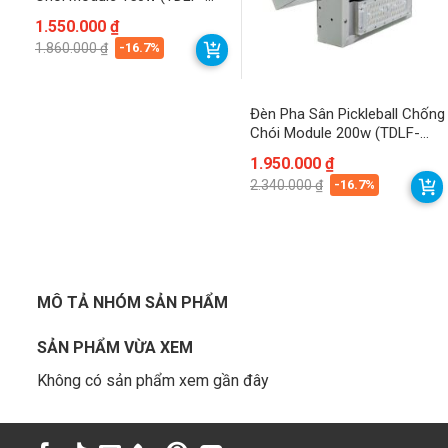
MKH150) Thành Đạt Led
Giá
Giá
1.550.000
₫
gốc
hiện
-16.7%
1.860.000
₫
là:
tại
1.860.000 ₫.
là:
1.550.000 ₫.
Đèn Pha Sân Pickleball Chống
Chói Module 200w (TDLF-
MKH200) Thành Đạt Led
Giá
Giá
1.950.000
₫
gốc
hiện
-16.7%
2.340.000
₫
là:
tại
2.340.000 ₫.
là:
1.950.000 ₫.
MÔ TẢ NHÓM SẢN PHẨM
SẢN PHẨM VỪA XEM
Không có sản phẩm xem gần đây