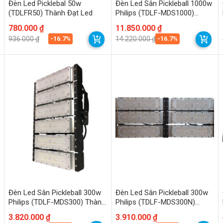
Đèn Led Picklebal 50w
Đèn Led Sân Pickleball 1000w
(TDLFR50) Thành Đạt Led
Philips (TDLF-MDS1000)
Thành Đạt Led
Giá
Giá
780.000
₫
Giá
Giá
11.850.000
₫
gốc
hiện
gốc
hiện
-16.7%
-16.7%
936.000
₫
14.220.000
₫
là:
tại
là:
tại
936.000 ₫.
là:
14.220.000 ₫.
là:
780.000 ₫.
11.850.000 ₫.
Đèn Led Sân Pickleball 300w
Đèn Led Sân Pickleball 300w
Philips (TDLF-MDS300) Thành
Philips (TDLF-MDS300N)
Đạt Led
Thành Đạt Led
Giá
Giá
3.820.000
₫
Giá
Giá
3.910.000
₫