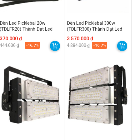
Đèn Led Picklebal 20w
Đèn Led Picklebal 300w
(TDLFR20) Thành Đạt Led
(TDLFR300) Thành Đạt Led
Giá
Giá
370.000
₫
Giá
Giá
3.570.000
₫
gốc
hiện
gốc
hiện
-16.7%
-16.7%
444.000
₫
4.284.000
₫
là:
tại
là:
tại
444.000 ₫.
là:
4.284.000 ₫.
là:
370.000 ₫.
3.570.000 ₫.