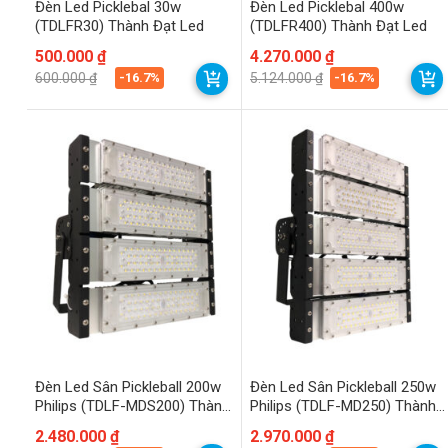
Đèn Led Picklebal 30w
Đèn Led Picklebal 400w
(TDLFR30) Thành Đạt Led
(TDLFR400) Thành Đạt Led
Giá
Giá
500.000
₫
Giá
Giá
4.270.000
₫
gốc
hiện
gốc
hiện
-16.7%
-16.7%
600.000
₫
5.124.000
₫
là:
tại
là:
tại
600.000 ₫.
là:
5.124.000 ₫.
là:
500.000 ₫.
4.270.000 ₫.
Đèn Led Sân Pickleball 200w
Đèn Led Sân Pickleball 250w
Philips (TDLF-MDS200) Thành
Philips (TDLF-MD250) Thành
Đạt Led
Đạt Led
Giá
Giá
2.480.000
₫
Giá
Giá
2.970.000
₫