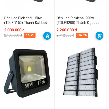
Đèn Led Picklebal 150w
Đèn Led Picklebal 200w
(TDLFR150) Thành Đạt Led
(TDLFR200) Thành Đạt Led
Giá
Giá
2.000.000
₫
Giá
Giá
2.260.000
₫
gốc
hiện
gốc
hiện
-16.7%
-16.7%
2.400.000
₫
2.712.000
₫
là:
tại
là:
tại
2.400.000 ₫.
là:
2.712.000 ₫.
là:
2.000.000 ₫.
2.260.000 ₫.