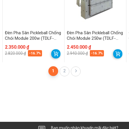
Đèn Pha Sân Pickleball Chống
Đèn Pha Sân Pickleball Chống
Chói Module 200w (TDLF-
Chói Module 250w (TDLF-
MKH200N) Thành Đạt Led
MKH250) Thành Đạt Led
Giá
Giá
2.350.000
₫
Giá
Giá
2.450.000
₫
gốc
hiện
gốc
hiện
-16.7%
-16.7%
2.820.000
₫
2.940.000
₫
là:
tại
là:
tại
2.820.000 ₫.
là:
2.940.000 ₫.
là:
2.350.000 ₫.
2.450.000 ₫.
1
2
Bạn muốn nhận khuyến mãi đặc biệt?