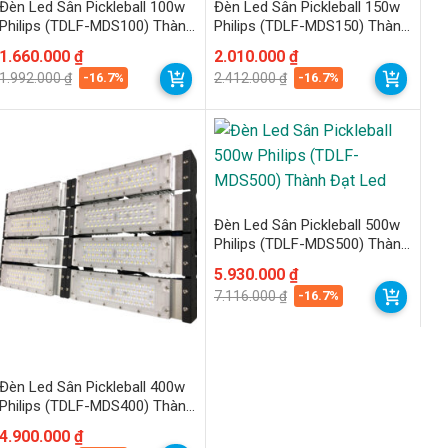
Đèn Led Sân Pickleball 100w
Đèn Led Sân Pickleball 150w
Philips (TDLF-MDS100) Thành
Philips (TDLF-MDS150) Thành
Đạt Led
Đạt Led
Giá
Giá
1.660.000
₫
Giá
Giá
2.010.000
₫
gốc
hiện
gốc
hiện
-16.7%
-16.7%
1.992.000
₫
2.412.000
₫
là:
tại
là:
tại
1.992.000 ₫.
là:
2.412.000 ₫.
là:
1.660.000 ₫.
2.010.000 ₫.
Đèn Led Sân Pickleball 500w
Philips (TDLF-MDS500) Thành
Đạt Led
Giá
Giá
5.930.000
₫
gốc
hiện
-16.7%
7.116.000
₫
là:
tại
7.116.000 ₫.
là:
5.930.000 ₫.
Đèn Led Sân Pickleball 400w
Philips (TDLF-MDS400) Thành
Đạt Led
Giá
Giá
4.900.000
₫