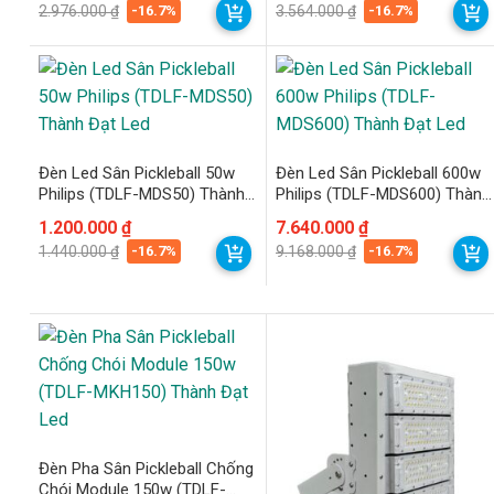
gốc
hiện
gốc
hiện
-16.7%
-16.7%
2.976.000
₫
3.564.000
₫
là:
tại
là:
tại
2.976.000 ₫.
là:
3.564.000 ₫.
là:
2.480.000 ₫.
2.970.000 ₫.
Đèn Led Sân Pickleball 50w
Đèn Led Sân Pickleball 600w
Philips (TDLF-MDS50) Thành
Philips (TDLF-MDS600) Thành
Đạt Led
Đạt Led
Giá
Giá
1.200.000
₫
Giá
Giá
7.640.000
₫
gốc
hiện
gốc
hiện
-16.7%
-16.7%
1.440.000
₫
9.168.000
₫
là:
tại
là:
tại
1.440.000 ₫.
là:
9.168.000 ₫.
là:
1.200.000 ₫.
7.640.000 ₫.
Đèn Pha Sân Pickleball Chống
Chói Module 150w (TDLF-