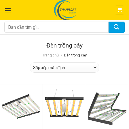
Chuyển
đến
nội
dung
Tìm
kiếm:
Đèn trồng cây
Trang chủ
/
Đèn trồng cây