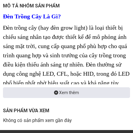
MÔ TẢ NHÓM SẢN PHẨM
Đèn Trồng Cây Là Gì?
Đèn trồng cây (hay đèn grow light) là loại thiết bị
chiếu sáng nhân tạo được thiết kế để mô phỏng ánh
sáng mặt trời, cung cấp quang phổ phù hợp cho quá
trình quang hợp và sinh trưởng của cây trồng trong
điều kiện thiếu ánh sáng tự nhiên. Đèn thường sử
dụng công nghệ LED, CFL, hoặc HID, trong đó LED
phổ biến nhất nhờ hiệu suất cao và khả năng tùy
chỉnh quang phổ.
Xem thêm
1. Đèn led trồng cây trong nhà 450w
SẢN PHẨM VỪA XEM
Công suất
: 450W
Không có sản phẩm xem gần đây