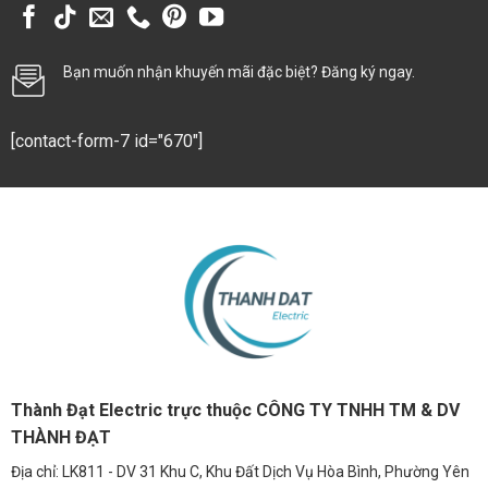
Phù hợp cho diện tích trồng cây từ 1m² đến
1.5m².
Bạn muốn nhận khuyến mãi đặc biệt? Đăng ký ngay.
Tiêu thụ điện năng thấp nhưng vẫn đảm bảo
cường độ ánh sáng cao.
[contact-form-7 id="670"]
Cấu tạo
:
Sử dụng chip LED SMD hoặc COB chất lượng
cao.
Phổ ánh sáng toàn dải (full spectrum): đỏ,
xanh, UV, IR.
Thành Đạt Electric trực thuộc CÔNG TY TNHH TM & DV
Vỏ hợp kim nhôm tản nhiệt tốt.
THÀNH ĐẠT
Địa chỉ: LK811 - DV 31 Khu C, Khu Đất Dịch Vụ Hòa Bình, Phường Yên
Thiết kế
: