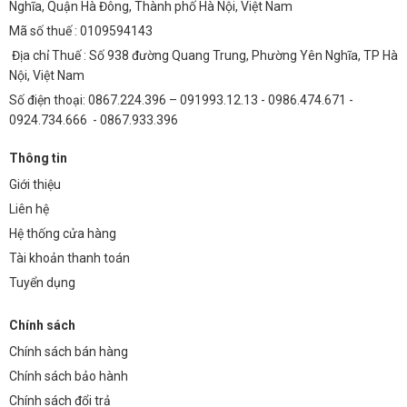
Nghĩa, Quận Hà Đông, Thành phố Hà Nội, Việt Nam
Mã số thuế : 0109594143
Mỏng nhẹ, dễ treo trên giá trồng.
Địa chỉ Thuế : Số 938 đường Quang Trung, Phường Yên Nghĩa, TP Hà
Nội, Việt Nam
Có thể tích hợp quạt tản nhiệt hoặc thiết kế
Số điện thoại: 0867.224.396 – 091993.12.13 - 0986.474.671 -
không quạt (fanless) vận hành êm ái.
0924.734.666 - 0867.933.396
Thông tin
Ứng dụng
:
Giới thiệu
Liên hệ
Trồng rau, hoa, cây cảnh trong phòng, ban
Hệ thống cửa hàng
công, tủ grow box.
Tài khoản thanh toán
Tuyển dụng
Phù hợp cho người mới bắt đầu hoặc quy mô
trồng thử nghiệm.
Chính sách
Chính sách bán hàng
Chính sách bảo hành
Chính sách đổi trả