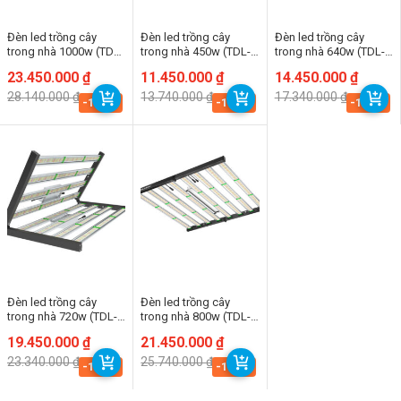
Đèn led trồng cây
Đèn led trồng cây
Đèn led trồng cây
trong nhà 1000w (TDL-
trong nhà 450w (TDL-
trong nhà 640w (TDL-
FD)
FD)
FD)
Giá
Giá
23.450.000
₫
Giá
Giá
11.450.000
₫
Giá
Giá
14.450.000
₫
gốc
hiện
gốc
hiện
gốc
hiện
28.140.000
₫
13.740.000
₫
17.340.000
₫
là:
tại
là:
tại
là:
tại
-16.7%
-16.7%
-16.7%
28.140.000 ₫.
là:
13.740.000 ₫.
là:
17.340.000 ₫.
là:
23.450.000 ₫.
11.450.000 ₫.
14.450.000 ₫.
Đèn led trồng cây
Đèn led trồng cây
trong nhà 720w (TDL-
trong nhà 800w (TDL-
FD)
FD)
Giá
Giá
19.450.000
₫
Giá
Giá
21.450.000
₫
gốc
hiện
gốc
hiện
23.340.000
₫
25.740.000
₫
là:
tại
là:
tại
-16.7%
-16.7%
23.340.000 ₫.
là:
25.740.000 ₫.
là:
19.450.000 ₫.
21.450.000 ₫.