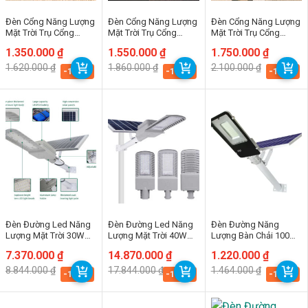
Đèn Cổng Năng Lượng
Đèn Cổng Năng Lượng
Đèn Cổng Năng Lượng
Mặt Trời Trụ Cổng
Mặt Trời Trụ Cổng
Mặt Trời Trụ Cổng
25cm (TDL-CBD606)
28cm (TDL-CBD606)
46cm (TDL-CBD606)
Giá
Giá
1.350.000
₫
Giá
Giá
1.550.000
₫
Giá
Giá
1.750.000
₫
gốc
hiện
gốc
hiện
gốc
hiện
1.620.000
₫
1.860.000
₫
2.100.000
₫
là:
tại
là:
tại
là:
tại
-16.7%
-16.7%
-16.7%
1.620.000 ₫.
là:
1.860.000 ₫.
là:
2.100.000 ₫.
là:
1.350.000 ₫.
1.550.000 ₫.
1.750.000 ₫.
Đèn Đường Led Năng
Đèn Đường Led Năng
Đèn Đường Năng
Lượng Mặt Trời 30W
Lượng Mặt Trời 40W
Lượng Bàn Chải 100W
(DNL-VN02-30)
(DNL-VN02-40)
(TDL-BC100 )
Giá
Giá
7.370.000
₫
Giá
Giá
14.870.000
₫
Giá
Giá
1.220.000
₫
gốc
hiện
gốc
hiện
gốc
hiện
8.844.000
₫
17.844.000
₫
1.464.000
₫
là:
tại
là:
tại
là:
tại
-16.7%
-16.7%
-16.7%
8.844.000 ₫.
là:
17.844.000 ₫.
là:
1.464.000 ₫.
là:
7.370.000 ₫.
14.870.000 ₫.
1.220.000 ₫.