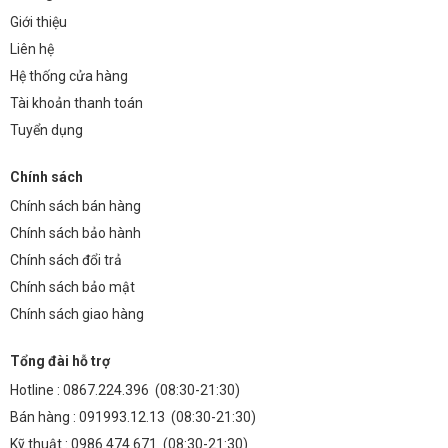
Giới thiệu
Liên hệ
Hệ thống cửa hàng
Tài khoản thanh toán
Tuyển dụng
Chính sách
Chính sách bán hàng
Chính sách bảo hành
Chính sách đổi trả
Đèn Cao Áp Năng Lượng Mặt Trời 60w (TDL-NK)
Chính sách bảo mật
Chính sách giao hàng
2. Đèn cổng năng lượng mặt trời
Tổng đài hỗ trợ
Công suất
: 25W–50W, tiết kiệm điện, đủ chiếu sáng
Hotline :
0867.224.396
(08:30-21:30)
trang trí và an ninh lối đi/cổng nhà.
Bán hàng :
091993.12.13
(08:30-21:30)
Kỹ thuật :
0986.474.671
(08:30-21:30)