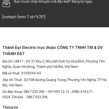
nhôm đúc nguyên khối, tản nhiệt tốt, tích hợp tấm
Bạn muốn nhận khuyến mãi đặc biệt? Đăng ký ngay.
pin mặt trời poly/mono trên đèn.
[contact-form-7 id="670"]
Ứng dụng
: Chiếu sáng đường phố, khu dân cư, sân
thể thao, công viên, khu công nghiệp.
Hiệu ứng chiếu sáng
: Ánh sáng trắng hoặc trung
Thành Đạt Electric trực thuộc CÔNG TY TNHH TM & DV
tính, quang thông cao, chiếu xa 20–40m, góc chiếu
THÀNH ĐẠT
rộng 120°, cảm biến ánh sáng tự động.
Địa chỉ: LK811 - DV 31 Khu C, Khu Đất Dịch Vụ Hòa Bình, Phường Yên
Nghĩa, Quận Hà Đông, Thành phố Hà Nội, Việt Nam
Mã số thuế : 0109594143
Địa chỉ Thuế : Số 938 đường Quang Trung, Phường Yên Nghĩa, TP Hà
Nội, Việt Nam
Số điện thoại: 0867.224.396 – 091993.12.13 - 0986.474.671 -
0924.734.666 - 0867.933.396
Thông tin