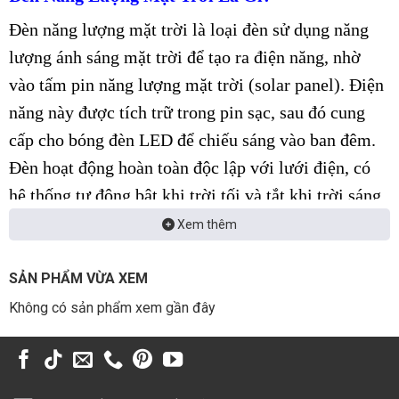
Đèn năng lượng mặt trời là loại đèn sử dụng năng
lượng ánh sáng mặt trời để tạo ra điện năng, nhờ
vào tấm pin năng lượng mặt trời (solar panel). Điện
năng này được tích trữ trong pin sạc, sau đó cung
cấp cho bóng đèn LED để chiếu sáng vào ban đêm.
Đèn hoạt động hoàn toàn độc lập với lưới điện, có
hệ thống tự động bật khi trời tối và tắt khi trời sáng.
Xem thêm
1. Đèn năng lượng mặt trời cao áp
Công suất
: Từ 60W đến 120W, phù hợp chiếu sáng
SẢN PHẨM VỪA XEM
diện tích trung bình đến lớn, sử dụng pin lithium
Không có sản phẩm xem gần đây
cao cấp.
Thiết kế
: Kiểu dáng công nghiệp chắc chắn, thân