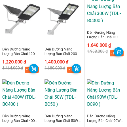
Đèn Đường Năng
Lượng Bàn Chải 300W
(TDL-BC300 )
Giá
Giá
1.640.000
₫
gốc
hiện
Đèn Đường Năng
Đèn Đường Năng
1.968.000
₫
là:
tại
-16.7%
Lượng Bàn Chải 120W
Lượng Bàn Chải 200W
1.968.000 ₫.
là:
(TDL-BC120 )
(TDL-BC200 )
1.640.000 ₫.
Giá
Giá
1.220.000
₫
Giá
Giá
1.400.000
₫
gốc
hiện
gốc
hiện
1.464.000
₫
1.680.000
₫
là:
tại
là:
tại
-16.7%
-16.7%
1.464.000 ₫.
là:
1.680.000 ₫.
là:
1.220.000 ₫.
1.400.000 ₫.
Đèn Đường Năng
Đèn Đường Năng
Đèn Đường Năng
Lượng Bàn Chải 400W
Lượng Bàn Chải 50W
Lượng Bàn Chải 90W
(TDL-BC400 )
(TDL-BC50 )
(TDL-BC90 )