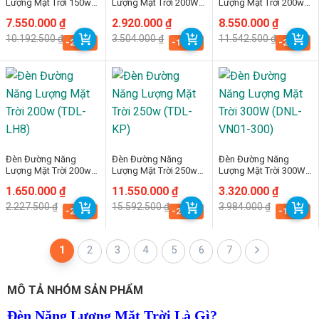
Lượng Mặt Trời 150w
Lượng Mặt Trời 200W
Lượng Mặt Trời 200w
(TDL-KP)
(DNL-VN01-200)
(TDL-KP)
Giá
Giá
7.550.000
₫
Giá
Giá
2.920.000
₫
Giá
Giá
8.550.000
₫
gốc
hiện
gốc
hiện
gốc
hiện
10.192.500
₫
3.504.000
₫
11.542.500
₫
là:
tại
là:
tại
là:
tại
-25.9%
-16.7%
-25.9%
10.192.500 ₫.
là:
3.504.000 ₫.
là:
11.542.500 ₫.
là:
7.550.000 ₫.
2.920.000 ₫.
8.550.000 ₫.
Đèn Đường Năng
Đèn Đường Năng
Đèn Đường Năng
Lượng Mặt Trời 200w
Lượng Mặt Trời 250w
Lượng Mặt Trời 300W
(TDL-LH8)
(TDL-KP)
(DNL-VN01-300)
Giá
Giá
1.650.000
₫
Giá
Giá
11.550.000
₫
Giá
Giá
3.320.000
₫
gốc
hiện
gốc
hiện
gốc
hiện
2.227.500
₫
15.592.500
₫
3.984.000
₫
là:
tại
là:
tại
là:
tại
-25.9%
-25.9%
-16.7%
2.227.500 ₫.
là:
15.592.500 ₫.
là:
3.984.000 ₫.
là:
1.650.000 ₫.
11.550.000 ₫.
3.320.000 ₫.
1
2
3
4
5
6
7
MÔ TẢ NHÓM SẢN PHẨM
Đèn Năng Lượng Mặt Trời Là Gì?