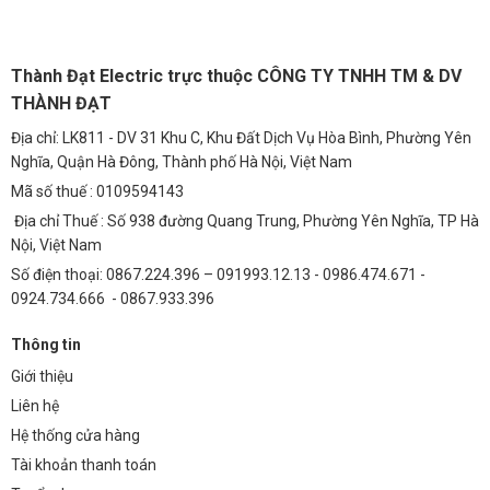
Đặc điểm
Thiết kế dạng module: Mỗi module là một đơn vị
Thành Đạt Electric trực thuộc CÔNG TY TNHH TM & DV
chiếu sáng độc lập.
THÀNH ĐẠT
Địa chỉ: LK811 - DV 31 Khu C, Khu Đất Dịch Vụ Hòa Bình, Phường Yên
Dễ dàng thay thế, bảo trì từng phần khi có sự cố.
Nghĩa, Quận Hà Đông, Thành phố Hà Nội, Việt Nam
Mã số thuế : 0109594143
Công suất đa dạng: từ 50W đến 300W.
Địa chỉ Thuế : Số 938 đường Quang Trung, Phường Yên Nghĩa, TP Hà
Nội, Việt Nam
Hiệu suất phát quang cao: 120–150lm/W.
Số điện thoại: 0867.224.396 – 091993.12.13 - 0986.474.671 -
0924.734.666 - 0867.933.396
Khả năng chống nước, bụi cao (IP65 – IP67).
Thông tin
Chống sét, chịu nhiệt tốt – phù hợp môi trường
Giới thiệu
ngoài trời.
Liên hệ
Hệ thống cửa hàng
Cấu tạo
Tài khoản thanh toán