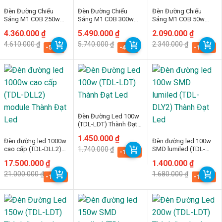
Đèn Đường Chiếu
Đèn Đường Chiếu
Đèn Đường Chiếu
Sáng M1 COB 250w
Sáng M1 COB 300w
Sáng M1 COB 50w
(TDLDD1C-250)
(TDLDD1C-300)
(TDLDD1C-50)
Giá
Giá
4.360.000
₫
Giá
Giá
5.490.000
₫
Giá
Giá
2.090.000
₫
gốc
hiện
gốc
hiện
gốc
hiện
4.610.000
₫
5.740.000
₫
2.340.000
₫
là:
tại
là:
tại
là:
tại
-5.4%
-4.4%
-10.7%
4.610.000 ₫.
là:
5.740.000 ₫.
là:
2.340.000 ₫.
là:
4.360.000 ₫.
5.490.000 ₫.
2.090.000 ₫.
Đèn Đường Led 100w
(TDL-LDT) Thành Đạt
Led
Giá
Giá
1.450.000
₫
Đèn đường led 1000w
Đèn đường led 100w
gốc
hiện
cao cấp (TDL-DLL2)
1.740.000
₫
SMD lumiled (TDL-
là:
tại
-16.7%
module Thành Đạt Led
DLY2) Thành Đạt Led
1.740.000 ₫.
là:
Giá
Giá
17.500.000
₫
Giá
Giá
1.400.000
₫
1.450.000 ₫.
gốc
hiện
gốc
hiện
21.000.000
₫
1.680.000
₫
là:
tại
là:
tại
-16.7%
-16.7%
21.000.000 ₫.
là:
1.680.000 ₫.
là:
17.500.000 ₫.
1.400.000 ₫.