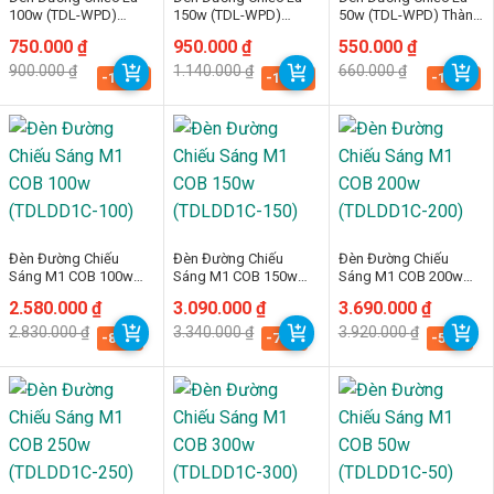
100w (TDL-WPD)
150w (TDL-WPD)
50w (TDL-WPD) Thành
Thành Đạt Led
Thành Đạt Led
Đạt Led
Giá
Giá
750.000
₫
Giá
Giá
950.000
₫
Giá
Giá
550.000
₫
gốc
hiện
gốc
hiện
gốc
hiện
900.000
₫
1.140.000
₫
660.000
₫
là:
tại
là:
tại
là:
tại
-16.7%
-16.7%
-16.7%
900.000 ₫.
là:
1.140.000 ₫.
là:
660.000 ₫.
là:
750.000 ₫.
950.000 ₫.
550.000 ₫.
Đèn Đường Chiếu
Đèn Đường Chiếu
Đèn Đường Chiếu
Sáng M1 COB 100w
Sáng M1 COB 150w
Sáng M1 COB 200w
(TDLDD1C-100)
(TDLDD1C-150)
(TDLDD1C-200)
Giá
Giá
2.580.000
₫
Giá
Giá
3.090.000
₫
Giá
Giá
3.690.000
₫
gốc
hiện
gốc
hiện
gốc
hiện
2.830.000
₫
3.340.000
₫
3.920.000
₫
là:
tại
là:
tại
là:
tại
-8.8%
-7.5%
-5.9%
2.830.000 ₫.
là:
3.340.000 ₫.
là:
3.920.000 ₫.
là:
2.580.000 ₫.
3.090.000 ₫.
3.690.000 ₫.