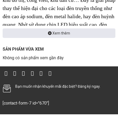
khu đô thị, công viên, khu dân cư… Đây là giải pháp
thay thế hiện đại cho các loại đèn truyền thống như
đèn cao áp sodium, đèn metal halide, hay đèn huỳnh
quang. Nhờ sử dụng chip LED hiệu suất cao, đèn
mang lại ánh sáng mạnh mẽ, tiết kiệm điện và tuổi
Xem thêm
thọ dài hơn.
SẢN PHẨM VỪA XEM
1. Đèn Đường Module
Không có sản phẩm xem gần đây
Giới thiệu:
Đèn đường module là dòng đèn LED
hiện đại với thiết kế dạng module rời, dễ dàng bảo
trì và nâng cấp. Sản phẩm được ưa chuộng trong các
Bạn muốn nhận khuyến mãi đặc biệt? Đăng ký ngay.
dự án chiếu sáng đô thị, khu công nghiệp nhờ hiệu
suất chiếu sáng cao, tiết kiệm điện và độ bền vượt
[contact-form-7 id="670"]
trội.