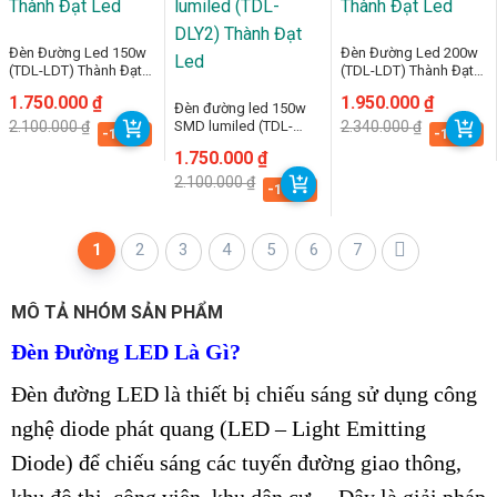
Đèn Đường Led 150w
Đèn Đường Led 200w
(TDL-LDT) Thành Đạt
(TDL-LDT) Thành Đạt
Led
Led
Giá
Giá
1.750.000
₫
Giá
Giá
1.950.000
₫
Đèn đường led 150w
gốc
hiện
gốc
hiện
2.100.000
₫
SMD lumiled (TDL-
2.340.000
₫
là:
tại
là:
tại
-16.7%
-16.7%
DLY2) Thành Đạt Led
2.100.000 ₫.
là:
2.340.000 ₫.
là:
Giá
Giá
1.750.000
₫
1.750.000 ₫.
1.950.000 ₫.
gốc
hiện
2.100.000
₫
là:
tại
-16.7%
2.100.000 ₫.
là:
1.750.000 ₫.
1
2
3
4
5
6
7
MÔ TẢ NHÓM SẢN PHẨM
Đèn Đường LED Là Gì?
Đèn đường LED là thiết bị chiếu sáng sử dụng công
nghệ diode phát quang (LED – Light Emitting
Diode) để chiếu sáng các tuyến đường giao thông,