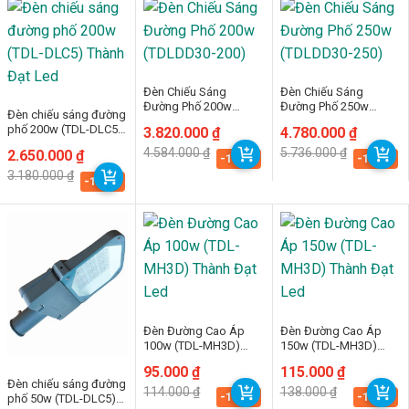
Đèn Chiếu Sáng
Đèn Chiếu Sáng
Đường Phố 200w
Đường Phố 250w
Đèn chiếu sáng đường
(TDLDD30-200)
(TDLDD30-250)
phố 200w (TDL-DLC5)
Giá
Giá
3.820.000
₫
Giá
Giá
4.780.000
₫
Thành Đạt Led
gốc
hiện
gốc
hiện
4.584.000
₫
5.736.000
₫
Giá
Giá
2.650.000
₫
là:
tại
là:
tại
-16.7%
-16.7%
gốc
hiện
4.584.000 ₫.
là:
5.736.000 ₫.
là:
3.180.000
₫
là:
tại
-16.7%
3.820.000 ₫.
4.780.000 ₫.
3.180.000 ₫.
là:
2.650.000 ₫.
Đèn Đường Cao Áp
Đèn Đường Cao Áp
100w (TDL-MH3D)
150w (TDL-MH3D)
Thành Đạt Led
Thành Đạt Led
Giá
Giá
95.000
₫
Giá
Giá
115.000
₫
gốc
hiện
gốc
hiện
Đèn chiếu sáng đường
114.000
₫
138.000
₫
là:
tại
là:
tại
-16.7%
-16.7%
phố 50w (TDL-DLC5)
114.000 ₫.
là:
138.000 ₫.
là: