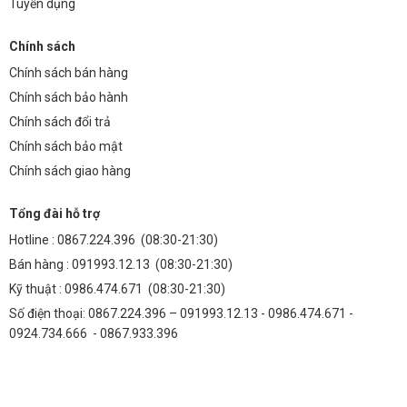
Tuyển dụng
Thân đèn: Nhôm đúc nguyên khối hoặc hợp kim
nhôm sơn tĩnh điện, tản nhiệt tốt.
Chính sách
Chính sách bán hàng
Module LED: Chip LED chất lượng cao (Bridgelux,
Chính sách bảo hành
Cree, Osram…).
Chính sách đổi trả
Chính sách bảo mật
Nguồn LED (Driver): Loại chống nước, ổn định
Chính sách giao hàng
dòng điện.
Tổng đài hỗ trợ
Kính bảo vệ: Kính cường lực chịu lực, chống lóa.
Hotline :
0867.224.396
(08:30-21:30)
Bán hàng :
091993.12.13
(08:30-21:30)
Gioăng cao su: Giúp chống thấm nước, bụi bẩn.
Kỹ thuật :
0986.474.671
(08:30-21:30)
Số điện thoại: 0867.224.396 – 091993.12.13 - 0986.474.671 -
Ứng dụng
0924.734.666 - 0867.933.396
Chiếu sáng đường giao thông chính, quốc lộ.