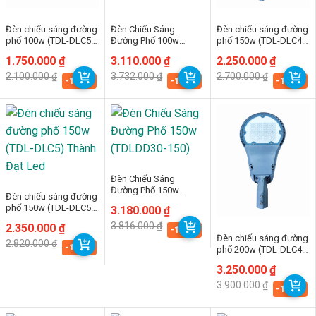
Đèn chiếu sáng đường
Đèn Chiếu Sáng
Đèn chiếu sáng đường
phố 100w (TDL-DLC5)
Đường Phố 100w
phố 150w (TDL-DLC4)
Thành Đạt Led
(TDLDD30-100)
Thành Đạt Led
Giá
Giá
1.750.000
₫
Giá
Giá
3.110.000
₫
Giá
Giá
2.250.000
₫
gốc
hiện
gốc
hiện
gốc
hiện
2.100.000
₫
3.732.000
₫
2.700.000
₫
là:
tại
là:
tại
là:
tại
-16.7%
-16.7%
-16.7%
2.100.000 ₫.
là:
3.732.000 ₫.
là:
2.700.000 ₫.
là:
1.750.000 ₫.
3.110.000 ₫.
2.250.000 ₫.
Đèn Chiếu Sáng
Đường Phố 150w
Đèn chiếu sáng đường
(TDLDD30-150)
phố 150w (TDL-DLC5)
Giá
Giá
3.180.000
₫
Thành Đạt Led
gốc
hiện
3.816.000
₫
Giá
Giá
2.350.000
₫
là:
tại
-16.7%
gốc
hiện
Đèn chiếu sáng đường
3.816.000 ₫.
là:
2.820.000
₫
là:
tại
-16.7%
3.180.000 ₫.
phố 200w (TDL-DLC4)
2.820.000 ₫.
là:
Thành Đạt Led
2.350.000 ₫.
Giá
Giá
3.250.000
₫
gốc
hiện
3.900.000
₫
là:
tại
-16.7%
3.900.000 ₫.
là:
3.250.000 ₫.