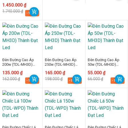
Thành Đạt Led
95.000 ₫.
115.000 ₫.
Giá
Giá
1.450.000
₫
gốc
hiện
1.740.000
₫
là:
tại
-16.7%
1.740.000 ₫.
là:
1.450.000 ₫.
Đèn Đường Cao Áp
Đèn Đường Cao Áp
Đèn Đường Cao Áp
200w (TDL-MH3D)
250w (TDL-MH3D)
50w (TDL-MH3D)
Thành Đạt Led
Thành Đạt Led
Thành Đạt Led
Giá
Giá
135.000
₫
Giá
Giá
165.000
₫
Giá
Giá
55.000
₫
gốc
hiện
gốc
hiện
gốc
hiện
162.000
₫
198.000
₫
66.000
₫
là:
tại
là:
tại
là:
tại
-16.7%
-16.7%
-16.7%
162.000 ₫.
là:
198.000 ₫.
là:
66.000 ₫.
là:
135.000 ₫.
165.000 ₫.
55.000 ₫.
Đèn Đường Chiếc Lá
Đèn Đường Chiếc Lá
Đèn Đường Chiếc Lá