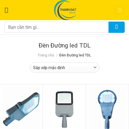
Chuyển
đến
nội
dung
Tìm
kiếm:
Đèn Đường led TDL
Trang chủ
/
Đèn Đường led TDL