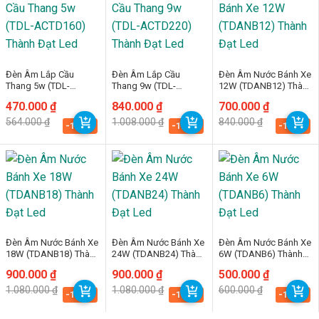
Đèn Âm Lắp Cầu
Đèn Âm Lắp Cầu
Đèn Âm Nước Bánh Xe
Thang 5w (TDL-
Thang 9w (TDL-
12W (TDANB12) Thành
ACTD160) Thành Đạt
ACTD220) Thành Đạt
Đạt Led
Giá
Giá
470.000
₫
Giá
Giá
840.000
₫
Giá
Giá
700.000
₫
Led
Led
gốc
hiện
gốc
hiện
gốc
hiện
564.000
₫
1.008.000
₫
840.000
₫
là:
tại
là:
tại
là:
tại
-16.7%
-16.7%
-16.7%
564.000 ₫.
là:
1.008.000 ₫.
là:
840.000 ₫.
là:
470.000 ₫.
840.000 ₫.
700.000 ₫.
Đèn Âm Nước Bánh Xe
Đèn Âm Nước Bánh Xe
Đèn Âm Nước Bánh Xe
18W (TDANB18) Thành
24W (TDANB24) Thành
6W (TDANB6) Thành
Đạt Led
Đạt Led
Đạt Led
Giá
Giá
900.000
₫
Giá
Giá
900.000
₫
Giá
Giá
500.000
₫
gốc
hiện
gốc
hiện
gốc
hiện
1.080.000
₫
1.080.000
₫
600.000
₫
là:
tại
là:
tại
là:
tại
-16.7%
-16.7%
-16.7%
1.080.000 ₫.
là:
1.080.000 ₫.
là:
600.000 ₫.
là:
900.000 ₫.
900.000 ₫.
500.000 ₫.