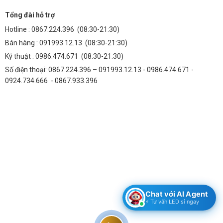
Tổng đài hỗ trợ
Cấp bảo vệ: IP65 chống nước, bụi bẩn.
Hotline :
0867.224.396
(08:30-21:30)
Bán hàng :
091993.12.13
(08:30-21:30)
Ứng dụng
: Chiếu sáng lối đi, tiểu cảnh. Khuôn viên
Kỹ thuật :
0986.474.671
(08:30-21:30)
công viên, khách sạn, resort. Trang trí sân vườn biệt
Số điện thoại: 0867.224.396 – 091993.12.13 - 0986.474.671 -
thự, khu dân cư cao cấp. Dùng với trụ đèn sân vườn
0924.734.666 - 0867.933.396
tạo điểm nhấn ánh sáng.
Chat với AI Agent
⚡ Tư vấn LED sỉ ngay