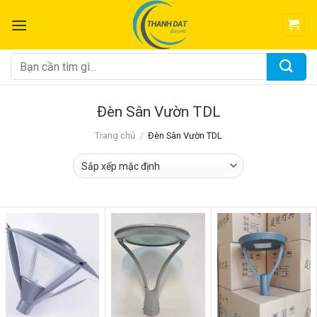
Chuyển
đến
nội
dung
Tìm
kiếm:
Đèn Sân Vườn TDL
Trang chủ
/
Đèn Sân Vườn TDL