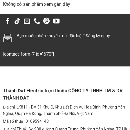
Đèn trụ cổng, trụ sân vườn
Không có sản phẩm xem gần đây
Đèn rọi cây
Đèn âm đất, âm bậc thang
Bạn muốn nhận khuyến mãi đặc biệt? Đăng ký ngay.
Đèn nấm sân vườn
[contact-form-7 id="670"]
Đèn hắt tường ngoài trời
1. Đầu Đèn Cảnh Quan
Công suất
:
Thành Đạt Electric trực thuộc CÔNG TY TNHH TM & DV
THÀNH ĐẠT
30W – Chiếu sáng lối đi nhỏ, khuôn viên sân
Địa chỉ: LK811 - DV 31 Khu C, Khu Đất Dịch Vụ Hòa Bình, Phường Yên
vườn.
Nghĩa, Quận Hà Đông, Thành phố Hà Nội, Việt Nam
Mã số thuế : 0109594143
50W – Phù hợp công viên, resort vừa.
Địa chỉ Thuế : Số 938 đường Quang Trung, Phường Yên Nghĩa, TP Hà