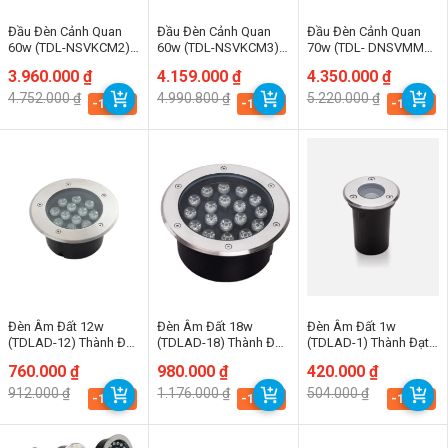
Đầu Đèn Cảnh Quan
Đầu Đèn Cảnh Quan
Đầu Đèn Cảnh Quan
60w (TDL-NSVKCM2)
60w (TDL-NSVKCM3)
70w (TDL- DNSVMM7)
Thành Đạt Led
Thành Đạt Led
Thành Đạt Led
Giá
Giá
3.960.000
₫
Giá
Giá
4.159.000
₫
Giá
Giá
4.350.000
₫
gốc
hiện
gốc
hiện
gốc
hiện
4.752.000
₫
4.990.800
₫
5.220.000
₫
là:
tại
là:
tại
là:
tại
-16.7%
-16.7%
-16.7%
4.752.000 ₫.
là:
4.990.800 ₫.
là:
5.220.000 ₫.
là:
3.960.000 ₫.
4.159.000 ₫.
4.350.000 ₫.
Đèn Âm Đất 12w
Đèn Âm Đất 18w
Đèn Âm Đất 1w
(TDLAD-12) Thành Đạt
(TDLAD-18) Thành Đạt
(TDLAD-1) Thành Đạt
Led
Led
Led
Giá
Giá
760.000
₫
Giá
Giá
980.000
₫
Giá
Giá
420.000
₫
gốc
hiện
gốc
hiện
gốc
hiện
912.000
₫
1.176.000
₫
504.000
₫
là:
tại
là:
tại
là:
tại
-16.7%
-16.7%
-16.7%
912.000 ₫.
là:
1.176.000 ₫.
là:
504.000 ₫.
là:
760.000 ₫.
980.000 ₫.
420.000 ₫.