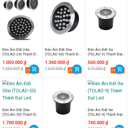
Đèn Âm Đất 24w
Đèn Âm Đất 36w
Đèn Âm Đất 3w
(TDLAD-24) Thành Đạt
(TDLAD-36) Thành Đạt
(TDLAD-3) Thành Đạt
Led
Led
Led
Giá
Giá
1.050.000
₫
Giá
Giá
1.360.000
₫
Giá
Giá
560.000
₫
gốc
hiện
gốc
hiện
gốc
hiện
1.260.000
₫
1.632.000
₫
672.000
₫
là:
tại
là:
tại
là:
tại
-16.7%
-16.7%
-16.7%
1.260.000 ₫.
là:
1.632.000 ₫.
là:
672.000 ₫.
là:
1.050.000 ₫.
1.360.000 ₫.
560.000 ₫.
Đèn Âm Đất 50w
Đèn Âm Đất 9w
(TDLAD-50) Thành Đạt
(TDLAD-9) Thành Đạt
Led
Led
Giá
Giá
1.700.000
₫
Giá
Giá
740.000
₫
gốc
hiện
gốc
hiện