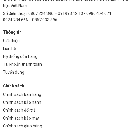
Nội, Việt Nam
60W – Thích hợp không gian ngoài trời rộng,
Số điện thoại: 0867.224.396 – 091993.12.13 - 0986.474.671 -
biệt thự.
0924.734.666 - 0867.933.396
Thông tin
70W – Dùng cho khu đô thị, sân trường, bãi đỗ
Giới thiệu
xe, chiếu cột lớn.
Liên hệ
Hệ thống cửa hàng
Cấu tạo
:
Tài khoản thanh toán
Tuyển dụng
Thân đèn: Hợp kim nhôm đúc, sơn tĩnh điện.
Chính sách
Kính: Cường lực, chống vỡ, chống lóa.
Chính sách bán hàng
Chính sách bảo hành
Chip LED: COB hoặc SMD hiệu suất cao.
Chính sách đổi trả
Chính sách bảo mật
Đế đèn: Dạng lắp lên trụ, có ren vặn hoặc bu
Chính sách giao hàng
lông.