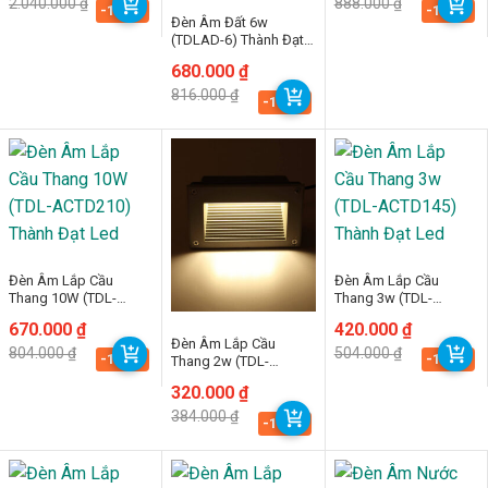
2.040.000
₫
888.000
₫
là:
tại
là:
tại
-16.7%
-16.7%
Đèn Âm Đất 6w
2.040.000 ₫.
là:
888.000 ₫.
là:
1.700.000 ₫.
740.000 ₫.
(TDLAD-6) Thành Đạt
Led
Giá
Giá
680.000
₫
gốc
hiện
816.000
₫
là:
tại
-16.7%
816.000 ₫.
là:
680.000 ₫.
Đèn Âm Lắp Cầu
Đèn Âm Lắp Cầu
Thang 10W (TDL-
Thang 3w (TDL-
ACTD210) Thành Đạt
ACTD145) Thành Đạt
Giá
Giá
670.000
₫
Giá
Giá
420.000
₫
Led
Led
gốc
hiện
gốc
hiện
Đèn Âm Lắp Cầu
804.000
₫
504.000
₫
là:
tại
là:
tại
-16.7%
-16.7%
Thang 2w (TDL-
804.000 ₫.
là:
504.000 ₫.
là:
ACTD85) Thành Đạt
670.000 ₫.
420.000 ₫.
Giá
Giá
320.000
₫
Led
gốc
hiện
384.000
₫
là:
tại
-16.7%
384.000 ₫.
là:
320.000 ₫.