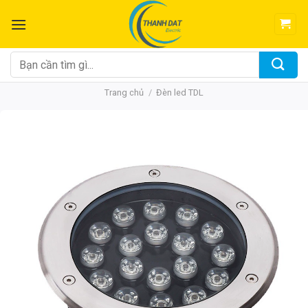
Chuyển
đến
nội
dung
Tìm
kiếm:
Trang chủ
/
Đèn led TDL