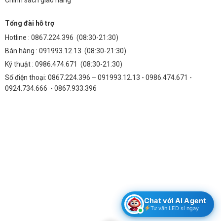
Chọn công suất phù hợp:
18W phù hợp với khu vực cần chiếu
sáng vừa phải hoặc làm điểm nhấn. Với không gian rộng, có thể
Tổng đài hỗ trợ
dùng kết hợp nhiều đèn hoặc lựa chọn công suất lớn hơn.
Hotline :
0867.224.396
(08:30-21:30)
Chỉ số chống nước và bụi:
Ưu tiên đèn có chuẩn IP67 hoặc IP68
Bán hàng :
091993.12.13
(08:30-21:30)
để đảm bảo tuổi thọ và hiệu quả hoạt động ngoài trời.
Kỹ thuật :
0986.474.671
(08:30-21:30)
Màu ánh sáng:
Chọn ánh sáng trắng cho không gian cần sáng rõ,
Số điện thoại: 0867.224.396 – 091993.12.13 - 0986.474.671 -
ánh sáng vàng cho không gian ấm áp, thân thiện.
0924.734.666 - 0867.933.396
Kiểu dáng và kích thước:
Lựa chọn thiết kế phù hợp với vị trí lắp
đặt và phong cách tổng thể của không gian.
Nguồn gốc và bảo hành:
Nên chọn sản phẩm từ nhà sản xuất uy
tín, có chính sách bảo hành rõ ràng để đảm bảo chất lượng và
dịch vụ sau bán hàng.
9. Câu hỏi thường gặp (FAQ)
1. Đèn âm đất 18W (TDLAD-18) Thành Đạt Led có dễ
Chat với AI Agent
lắp đặt không?
Tư vấn LED sỉ ngay
Đèn được thiết kế đơn giản, dễ dàng lắp đặt. Tuy nhiên, để đảm bảo