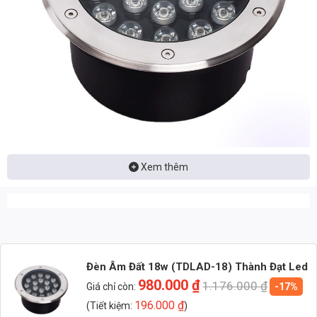
Xem thêm
Nhận báo giá đèn LED – tư vấn nhanh & giá tận xưởng
Nhắn: Loại đèn + Công suất + Số lượng để nhận báo giá
nhanh
Zalo 1 (Tư vấn chính)
Đèn Âm Đất 18w (TDLAD-18) Thành Đạt Led
980.000
₫
1.176.000
₫
Giá chỉ còn:
-17%
Zalo 2 (Hỗ trợ nhanh)
196.000
₫
(Tiết kiệm:
)