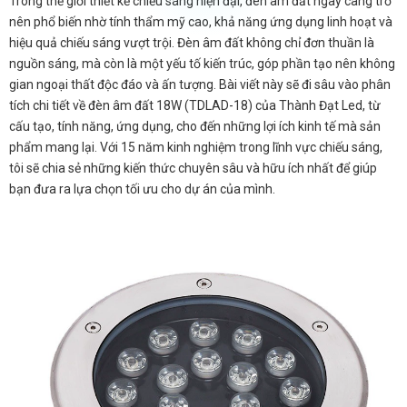
Trong thế giới thiết kế chiếu sáng hiện đại, đèn âm đất ngày càng trở
nên phổ biến nhờ tính thẩm mỹ cao, khả năng ứng dụng linh hoạt và
hiệu quả chiếu sáng vượt trội. Đèn âm đất không chỉ đơn thuần là
nguồn sáng, mà còn là một yếu tố kiến trúc, góp phần tạo nên không
gian ngoại thất độc đáo và ấn tượng. Bài viết này sẽ đi sâu vào phân
tích chi tiết về đèn âm đất 18W (TDLAD-18) của Thành Đạt Led, từ
cấu tạo, tính năng, ứng dụng, cho đến những lợi ích kinh tế mà sản
phẩm mang lại. Với 15 năm kinh nghiệm trong lĩnh vực chiếu sáng,
tôi sẽ chia sẻ những kiến thức chuyên sâu và hữu ích nhất để giúp
bạn đưa ra lựa chọn tối ưu cho dự án của mình.