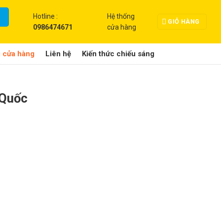
Hotline :
Hệ thống
GIỎ HÀNG
0986474671
cửa hàng
g cửa hàng
Liên hệ
Kiến thức chiếu sáng
 Quốc