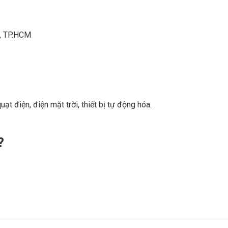
n, TP.HCM
uạt điện, điện mặt trời, thiết bị tự động hóa.
?