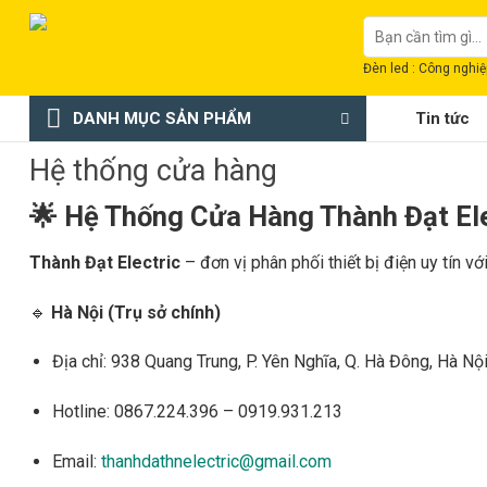
Chuyển
Tìm
đến
kiếm:
nội
Đèn led : Công nghiệp
dung
DANH MỤC SẢN PHẨM
Tin tức
Hệ thống cửa hàng
🌟
Hệ Thống Cửa Hàng Thành Đạt Ele
Thành Đạt Electric
– đơn vị phân phối thiết bị điện uy tín vớ
🔹
Hà Nội (Trụ sở chính)
Địa chỉ: 938 Quang Trung, P. Yên Nghĩa, Q. Hà Đông, Hà Nộ
Hotline: 0867.224.396 – 0919.931.213
Email:
thanhdathnelectric@gmail.com