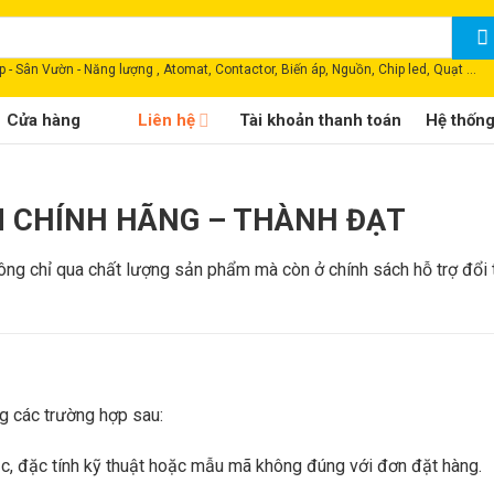
 - Sân Vườn - Năng lượng , Atomat, Contactor, Biến áp, Nguồn, Chip led, Quạt ...
Cửa hàng
Liên hệ
Tài khoản thanh toán
Hệ thốn
M CHÍNH HÃNG – THÀNH ĐẠT
g chỉ qua chất lượng sản phẩm mà còn ở chính sách hỗ trợ đổi tr
g các trường hợp sau:
ắc, đặc tính kỹ thuật hoặc mẫu mã không đúng với đơn đặt hàng.