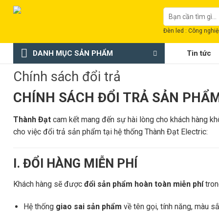
Chuyển
Tìm
đến
kiếm:
nội
Đèn led : Công nghiệp
dung
DANH MỤC SẢN PHẨM
Tin tức
Chính sách đổi trả
CHÍNH SÁCH ĐỔI TRẢ SẢN PHẨ
Thành Đạt
cam kết mang đến sự hài lòng cho khách hàng khôn
cho việc đổi trả sản phẩm tại hệ thống Thành Đạt Electric:
I. ĐỔI HÀNG MIỄN PHÍ
Khách hàng sẽ được
đổi sản phẩm hoàn toàn miễn phí
tron
Hệ thống
giao sai sản phẩm
về tên gọi, tính năng, màu s