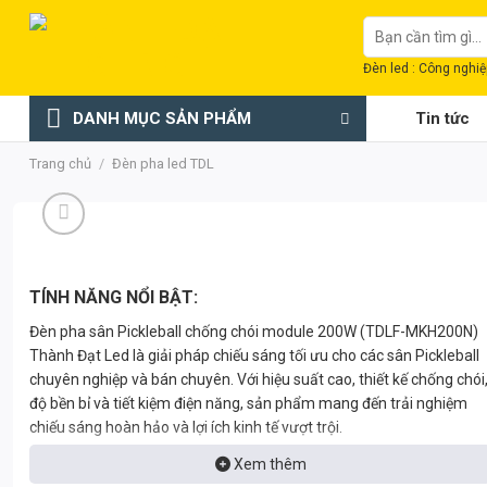
Chuyển
Tìm
đến
kiếm:
nội
Đèn led : Công nghiệp
dung
DANH MỤC SẢN PHẨM
Tin tức
Trang chủ
/
Đèn pha led TDL
TÍNH NĂNG NỔI BẬT:
Đèn pha sân Pickleball chống chói module 200W (TDLF-MKH200N)
Thành Đạt Led là giải pháp chiếu sáng tối ưu cho các sân Pickleball
chuyên nghiệp và bán chuyên. Với hiệu suất cao, thiết kế chống chói
độ bền bỉ và tiết kiệm điện năng, sản phẩm mang đến trải nghiệm
chiếu sáng hoàn hảo và lợi ích kinh tế vượt trội.
Xem thêm