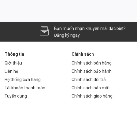
m
Bạn muốn nhận khuyến mãi đặc biệt?
Đăng ký ngay.
ckleball
Thông tin
Chính sách
ùng ánh sáng linh hoạt
Giới thiệu
Chính sách bán hàng
quy…
Liên hệ
Chính sách bảo hành
all Phù Hợp
Hệ thống cửa hàng
Chính sách đổi trả
Tài khoản thanh toán
Chính sách bảo mật
Tuyển dụng
Chính sách giao hàng
 hoàn màu CRI ≥ 80, giúp nhìn rõ và tự nhiên