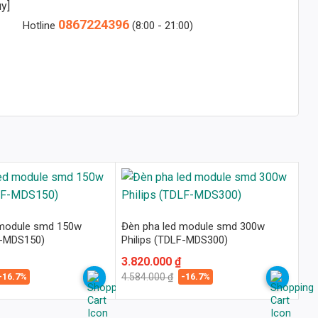
y]
0867224396
Hotline
(8:00 - 21:00)
 module smd 150w
Đèn pha led module smd 300w
F-MDS150)
Philips (TDLF-MDS300)
Giá
Giá
3.820.000
₫
gốc
hiện
-16.7%
-16.7%
4.584.000
₫
là:
tại
4.584.000 ₫.
là:
3.820.000 ₫.