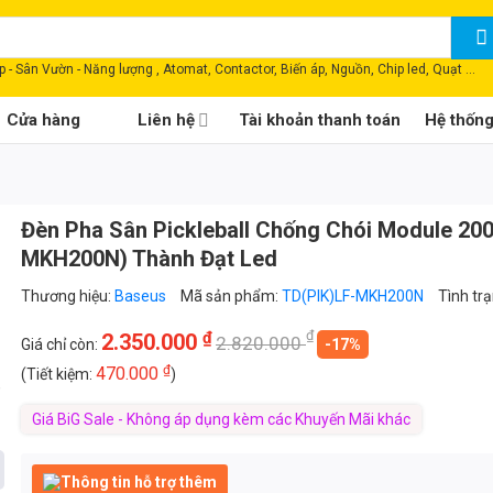
 - Sân Vườn - Năng lượng , Atomat, Contactor, Biến áp, Nguồn, Chip led, Quạt ...
Cửa hàng
Liên hệ
Tài khoản thanh toán
Hệ thốn
Đèn Pha Sân Pickleball Chống Chói Module 20
MKH200N) Thành Đạt Led
Thương hiệu:
Baseus
Mã sản phẩm:
TD(PIK)LF-MKH200N
Tình tr
₫
₫
2.350.000
2.820.000
Giá chỉ còn:
-17%
₫
470.000
(Tiết kiệm:
)
,
Giá BiG Sale - Không áp dụng kèm các Khuyến Mãi khác
Thông tin hỗ trợ thêm