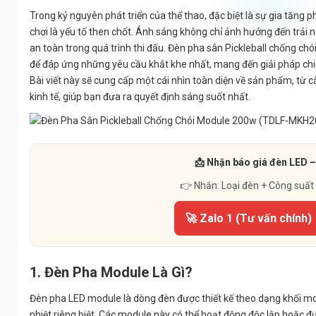
Trong kỷ nguyên phát triển của thể thao, đặc biệt là sự gia tăng 
chơi là yếu tố then chốt. Ánh sáng không chỉ ảnh hưởng đến trải 
an toàn trong quá trình thi đấu. Đèn pha sân Pickleball chống 
để đáp ứng những yêu cầu khắt khe nhất, mang đến giải pháp chiế
Bài viết này sẽ cung cấp một cái nhìn toàn diện về sản phẩm, từ 
kinh tế, giúp bạn đưa ra quyết định sáng suốt nhất.
📩 Nhận báo giá đèn LED –
👉 Nhắn: Loại đèn + Công suất
🚀 Zalo 1 (Tư vấn chính)
1. Đèn Pha Module Là Gì?
Đèn pha LED module là dòng đèn được thiết kế theo dạng khối mo
nhiệt riêng biệt. Các module này có thể hoạt động độc lập hoặc đ