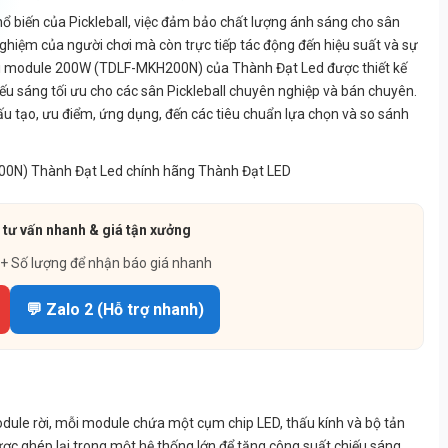
phổ biến của Pickleball, việc đảm bảo chất lượng ánh sáng cho sân
nghiệm của người chơi mà còn trực tiếp tác động đến hiệu suất và sự
chói module 200W (TDLF-MKH200N) của Thành Đạt Led được thiết kế
u sáng tối ưu cho các sân Pickleball chuyên nghiệp và bán chuyên.
cấu tạo, ưu điểm, ứng dụng, đến các tiêu chuẩn lựa chọn và so sánh
 tư vấn nhanh & giá tận xưởng
 + Số lượng để nhận báo giá nhanh
💬 Zalo 2 (Hỗ trợ nhanh)
dule rời, mỗi module chứa một cụm chip LED, thấu kính và bộ tản
ược ghép lại trong một hệ thống lớn để tăng công suất chiếu sáng.