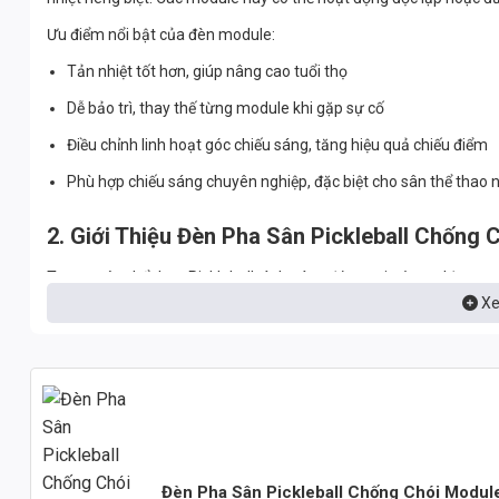
Ưu điểm nổi bật của đèn module:
Tản nhiệt tốt hơn, giúp nâng cao tuổi thọ
Dễ bảo trì, thay thế từng module khi gặp sự cố
Điều chỉnh linh hoạt góc chiếu sáng, tăng hiệu quả chiếu điểm
Phù hợp chiếu sáng chuyên nghiệp, đặc biệt cho sân thể thao ng
2. Giới Thiệu Đèn Pha Sân Pickleball Chống
Trong môn thể thao Pickleball, ánh sáng đóng vai trò cực kỳ quan 
Xe
toàn. Sân thi đấu thường yêu cầu ánh sáng đều, mạnh, không chói v
Đèn pha LED module 200W chống chói được thiết kế chuyên biệt ch
quang học tản sáng, công nghệ LED hiện đại và thân đèn chắc chắ
hoặc bán chuyên.
3. Đặc Điểm Nổi Bật
💡 Hiệu suất chiếu sáng mạnh mẽ
Đèn Pha Sân Pickleball Chống Chói Modu