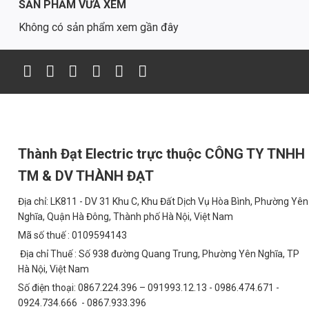
SẢN PHẨM VỪA XEM
thọ lên tới 50.000 giờ.
Không có sản phẩm xem gần đây
4. Ứng Dụng
✅ Sân Pickleball ngoài trời tiêu chuẩn có chiều cao cột đèn 7 – 9
✅ Các trung tâm thể thao cộng đồng, trường học, resort có sân Pi
✅ Sân thể thao ban đêm tại khu dân cư, khu đô thị
✅ Kết hợp nhiều đèn 200W để tạo hệ chiếu sáng đồng đều, phân v
Thành Đạt Electric trực thuộc CÔNG TY TNHH
✅ Chiếu sáng các khu phụ trợ: lối đi, khán đài, khu chờ, bảng nội 
TM & DV THÀNH ĐẠT
5. Tiêu Chuẩn Lựa Chọn Đèn Pha Sân Pickleb
Địa chỉ: LK811 - DV 31 Khu C, Khu Đất Dịch Vụ Hòa Bình, Phường Yên
🔹 Công suất phù hợp diện tích và độ cao cột:
Nghĩa, Quận Hà Đông, Thành phố Hà Nội, Việt Nam
100W – 150W: sân nhỏ, cột 4 – 6m
Mã số thuế : 0109594143
200W – 300W: sân tiêu chuẩn, cột 7 – 9m
Địa chỉ Thuế : Số 938 đường Quang Trung, Phường Yên Nghĩa, TP
Hà Nội, Việt Nam
400W: sân lớn, khán đài cao, yêu cầu chiếu xa
Số điện thoại: 0867.224.396 – 091993.12.13 - 0986.474.671 -
0924.734.666 - 0867.933.396
🔹 Khả năng chống chói: Nên chọn đèn có thấu kính quang học, độ