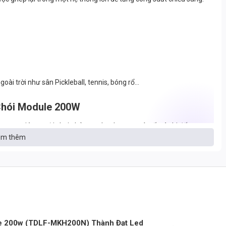
oài trời như sân Pickleball, tennis, bóng rổ…
 Chói Module 200W
trọng, giúp người chơi phản xạ nhanh, quan sát tốt và thi đấu an
m thêm
à bền bỉ với điều kiện ngoài trời.
o các sân Pickleball tiêu chuẩn. Sản phẩm tích hợp thấu kính
n – là lựa chọn lý tưởng cho chiếu sáng sân chơi chuyên nghiệp
le 200w (TDLF-MKH200N) Thành Đạt Led