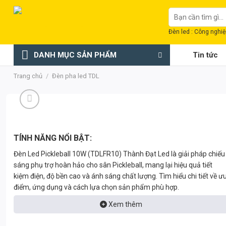
Chuyển
Tìm
đến
kiếm:
nội
Đèn led : Công nghiệp
dung
DANH MỤC SẢN PHẨM
Tin tức
Trang chủ
/
Đèn pha led TDL
TÍNH NĂNG NỔI BẬT:
Đèn Led Pickleball 10W (TDLFR10) Thành Đạt Led là giải pháp chiếu
sáng phụ trợ hoàn hảo cho sân Pickleball, mang lại hiệu quả tiết
kiệm điện, độ bền cao và ánh sáng chất lượng. Tìm hiểu chi tiết về ư
điểm, ứng dụng và cách lựa chọn sản phẩm phù hợp.
Xem thêm