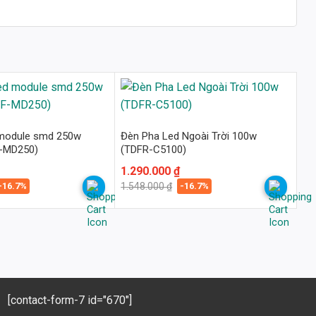
 module smd 250w
Đèn Pha Led Ngoài Trời 100w
F-MD250)
(TDFR-C5100)
Giá
Giá
1.290.000
₫
gốc
hiện
-16.7%
-16.7%
1.548.000
₫
là:
tại
1.548.000 ₫.
là:
1.290.000 ₫.
[contact-form-7 id="670"]