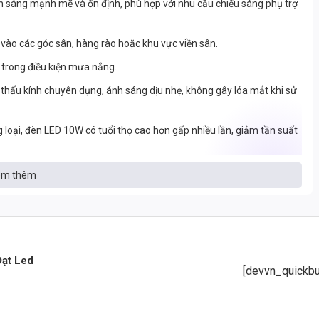
h sáng mạnh mẽ và ổn định, phù hợp với nhu cầu chiếu sáng phụ trợ
 vào các góc sân, hàng rào hoặc khu vực viền sân.
t trong điều kiện mưa nắng.
thấu kính chuyên dụng, ánh sáng dịu nhẹ, không gây lóa mắt khi sử
 loại, đèn LED 10W có tuổi thọ cao hơn gấp nhiều lần, giảm tần suất
m thêm
Đạt Led
[devvn_quickbu
h)
 thể chính xác