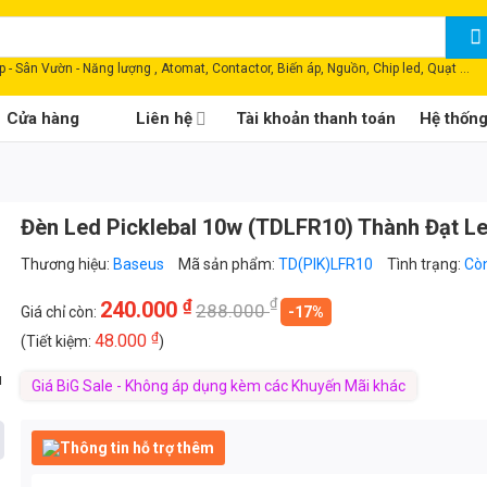
 - Sân Vườn - Năng lượng , Atomat, Contactor, Biến áp, Nguồn, Chip led, Quạt ...
Cửa hàng
Liên hệ
Tài khoản thanh toán
Hệ thốn
Đèn Led Picklebal 10w (TDLFR10) Thành Đạt L
Thương hiệu:
Baseus
Mã sản phẩm:
TD(PIK)LFR10
Tình trạng:
Cò
₫
₫
240.000
288.000
Giá chỉ còn:
-17%
₫
48.000
(Tiết kiệm:
)
u
Giá BiG Sale - Không áp dụng kèm các Khuyến Mãi khác
Thông tin hỗ trợ thêm