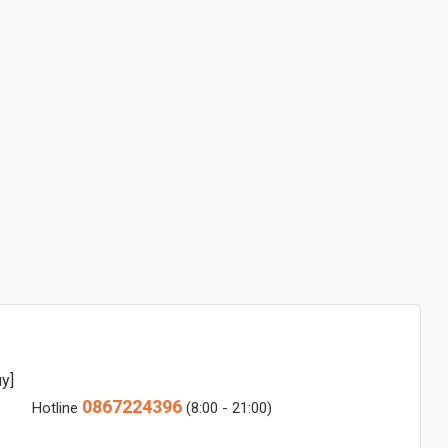
y]
0867224396
Hotline
(8:00 - 21:00)