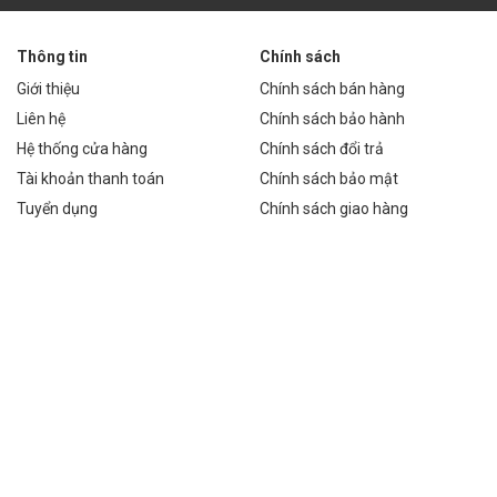
đảm bảo ánh sáng mạnh mẽ và tiết kiệm điện. CRI > 85 giúp tái tạo
Thông tin
Chính sách
Giới thiệu
Chính sách bán hàng
Liên hệ
Chính sách bảo hành
 ổn định và an toàn, chống nhấp nháy, giảm thiểu tác động đến mắt.
Hệ thống cửa hàng
Chính sách đổi trả
Tài khoản thanh toán
Chính sách bảo mật
Tuyển dụng
Chính sách giao hàng
80% điện năng. Với thời gian sử dụng trung bình 8 giờ/ngày, chi phí
à bảo trì. Trong vòng 5 năm, chi phí bảo trì gần như bằng không.
gen, nhưng nhờ tiết kiệm điện và giảm chi phí bảo trì, đèn LED 10W