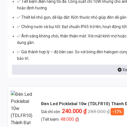
✅ Tiết kiệm điện năng tối đa: Công suất chỉ 10W nhưng cho án
hoặc định hướng.
✅ Thiết kế nhỏ gọn, dễ lắp đặt: Kích thước nhỏ giúp đèn dễ gắn
✅ Chống nước và bụi tốt: Đạt chuẩn IP65 trở lên, hoạt động tố
✅ Ánh sáng không chói, thân thiện mắt: Với mặt kính mờ hoặc 
dụng gần.
✅ Giá thành hợp lý – độ bền cao: So với bóng đèn halogen cùng
bảo trì.
Xe
Công Suất Và Hiệu Quả Chiếu Sáng
Công suất tiêu thụ: 10W
Quang thông: 900 – 1100 lumen
Hiệu suất chiếu sáng: ~100 – 110 lumen/W
Đèn Led Picklebal 10w (TDLFR10) Thành 
240.000
₫
288.000
₫
Nhiệt độ màu: 4000K – 6000K (trắng trung tính hoặc trắng lạn
Giá chỉ còn:
-17%
48.000
₫
(Tiết kiệm:
)
Chỉ số hoàn màu (CRI): ≥80 – đảm bảo khả năng nhận diện vật