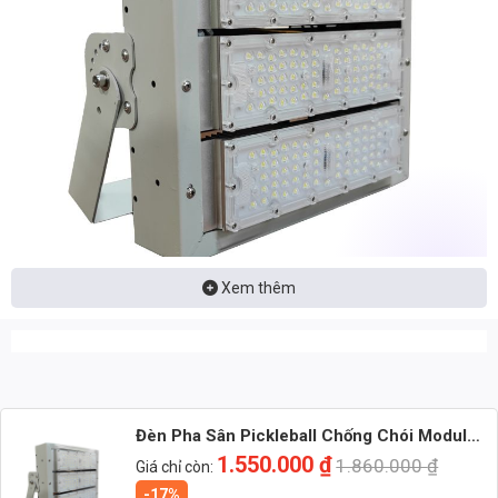
Xem thêm
Nhận báo giá đèn LED – tư vấn nhanh & giá tận xưởng
Nhắn: Loại đèn + Công suất + Số lượng để nhận báo giá
nhanh
Đèn Pha Sân Pickleball Chống Chói Module
150w (TDLF-MKH150) Thành Đạt Led
1.550.000
₫
1.860.000
₫
Giá chỉ còn:
Zalo 1 (Tư vấn chính)
-17%