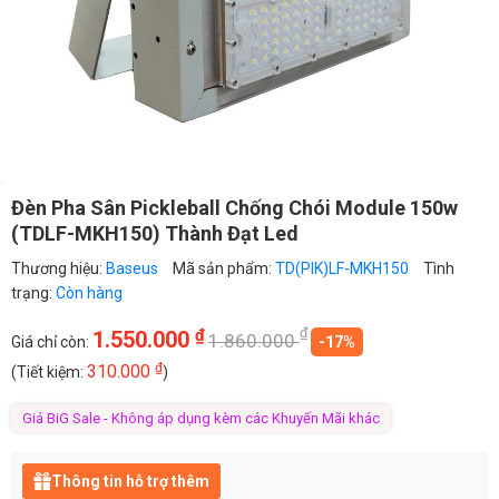
Đèn Pha Sân Pickleball Chống Chói Module 150w
(TDLF-MKH150) Thành Đạt Led
Thương hiệu:
Baseus
Mã sản phẩm:
TD(PIK)LF-MKH150
Tình
trạng:
Còn hàng
₫
₫
1.550.000
1.860.000
Giá chỉ còn:
-17%
₫
310.000
(Tiết kiệm:
)
Giá BiG Sale - Không áp dụng kèm các Khuyến Mãi khác
Thông tin hỗ trợ thêm