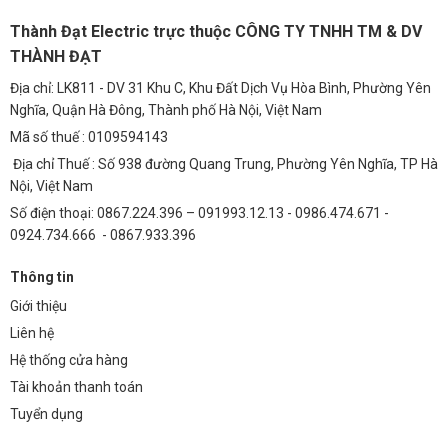
Đèn pha TDLF-MKH150 được chế tạo từ hợp kim nhôm ADC12, đảm
Thành Đạt Electric trực thuộc CÔNG TY TNHH TM & DV
bảo khả năng tản nhiệt tối ưu và độ bền bỉ trong môi trường khắc
THÀNH ĐẠT
nghiệt. Chip LED sử dụng là Bridgelux hoặc Philips, với hiệu suất phát
Địa chỉ: LK811 - DV 31 Khu C, Khu Đất Dịch Vụ Hòa Bình, Phường Yên
sáng trên 130lm/W, giúp tiết kiệm điện năng và tăng cường độ sáng.
Nghĩa, Quận Hà Đông, Thành phố Hà Nội, Việt Nam
Chỉ số hoàn màu (CRI) > 85, tái tạo màu sắc chân thực, giúp người
Mã số thuế : 0109594143
chơi nhìn rõ mọi chi tiết trên sân. Hệ số công suất (PF) > 0.9, đảm bảo
hiệu suất hoạt động ổn định và giảm thiểu tổn thất điện năng.
Địa chỉ Thuế : Số 938 đường Quang Trung, Phường Yên Nghĩa, TP Hà
Nội, Việt Nam
7. So Sánh Kinh Tế Sau 5 Năm
Số điện thoại: 0867.224.396 – 091993.12.13 - 0986.474.671 -
So sánh giữa đèn pha LED 150W (TDLF-MKH150) và đèn halogen
0924.734.666 - 0867.933.396
truyền thống 400W:
Thông tin
Chi phí đầu tư ban đầu:
Đèn LED cao hơn, nhưng tuổi thọ cao hơn
Giới thiệu
nhiều.
Liên hệ
Tiêu thụ điện năng:
Đèn LED tiết kiệm 65-70% điện năng so với
Hệ thống cửa hàng
đèn halogen.
Tài khoản thanh toán
Chi phí bảo trì:
Đèn LED có tuổi thọ cao hơn, giảm thiểu chi phí
Tuyển dụng
thay thế và bảo trì.