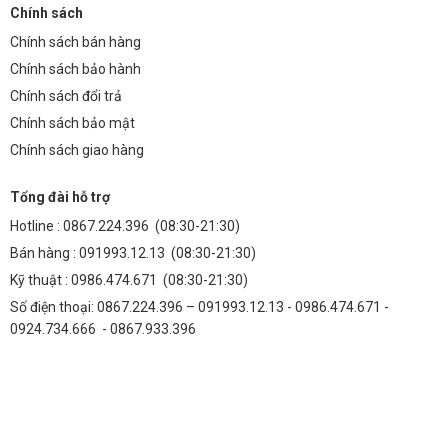
Chính sách
Sau 5 năm sử dụng, tổng chi phí (bao gồm chi phí đầu tư, điện năng
Chính sách bán hàng
và bảo trì) của đèn LED sẽ thấp hơn đáng kể so với đèn halogen,
mang lại lợi ích kinh tế vượt trội.
Chính sách bảo hành
Chính sách đổi trả
8. Ứng Dụng Mở Rộng
Chính sách bảo mật
Ngoài sân Pickleball, đèn pha TDLF-MKH150 còn phù hợp với nhiều
Chính sách giao hàng
ứng dụng khác:
Đường liên thôn, đô thị:
Chiếu sáng đường phố, đảm bảo an toàn
Tổng đài hỗ trợ
giao thông.
Hotline :
0867.224.396
(08:30-21:30)
Bãi xe:
Cung cấp ánh sáng đầy đủ, giúp người dùng dễ dàng tìm vị
Bán hàng :
091993.12.13
(08:30-21:30)
trí đỗ xe.
Kỹ thuật :
0986.474.671
(08:30-21:30)
Khu công nghiệp:
Chiếu sáng khu vực làm việc, kho bãi, đảm bảo
Số điện thoại: 0867.224.396 – 091993.12.13 - 0986.474.671 -
an toàn và hiệu quả công việc.
0924.734.666 - 0867.933.396
9. Câu Hỏi Thường Gặp (FAQ)
Q1: Đèn pha TDLF-MKH150 có dễ dàng lắp đặt
không?