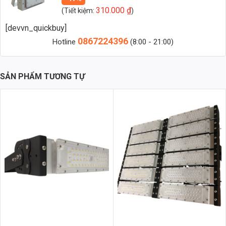
310.000
₫
(Tiết kiệm:
)
Zalo 2 (Hỗ trợ nhanh)
[devvn_quickbuy]
0867224396
Hotline
(8:00 - 21:00)
1. Đèn Pha Module Là Gì?
Đèn pha LED module là loại đèn được cấu tạo từ nhiều khối module
SẢN PHẨM TƯƠNG TỰ
LED rời, mỗi module gồm: chip LED, tản nhiệt, thấu kính và khung
riêng biệt. Các module này được lắp ghép lại thành một khối đèn lớn
hoặc dùng độc lập cho các công suất nhỏ hơn.
Ưu điểm của đèn pha module:
Tản nhiệt hiệu quả – tuổi thọ cao hơn
Lắp đặt linh hoạt – điều chỉnh góc chiếu riêng từng module
Bảo trì dễ dàng – thay thế từng cụm khi có sự cố, tiết kiệm chi phí
2. Giới Thiệu Đèn Pha Sân Pickleball Chống Chói Module
150W
Trong các sân Pickleball hiện đại, chiếu sáng không đơn thuần là “đủ