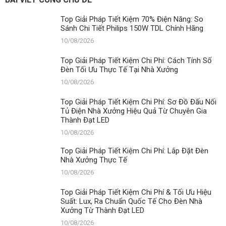
100W
Dụng
Chống
Thực
Top Giải Pháp Tiết Kiệm 70% Điện Năng: So
Nước
Tế
Sánh Chi Tiết Philips 150W TDL Chính Hãng
Tốt
Không?
10/08/2026
|
Chuẩn
Top Giải Pháp Tiết Kiệm Chi Phí: Cách Tính Số
IP65
Đèn Tối Ưu Thực Tế Tại Nhà Xưởng
An
10/08/2026
Toàn
Ngoài
Trời?
Top Giải Pháp Tiết Kiệm Chi Phí: Sơ Đồ Đấu Nối
Tủ Điện Nhà Xưởng Hiệu Quả Từ Chuyên Gia
Thành Đạt LED
10/08/2026
Top Giải Pháp Tiết Kiệm Chi Phí: Lắp Đặt Đèn
Nhà Xưởng Thực Tế
10/08/2026
Top Giải Pháp Tiết Kiệm Chi Phí & Tối Ưu Hiệu
Suất: Lux, Ra Chuẩn Quốc Tế Cho Đèn Nhà
Xưởng Từ Thành Đạt LED
10/08/2026