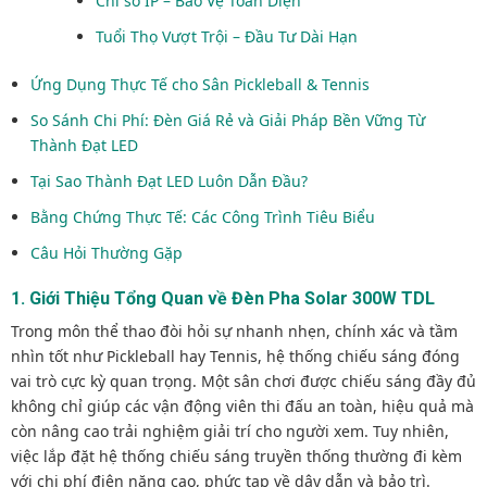
Chỉ số IP – Bảo Vệ Toàn Diện
Tuổi Thọ Vượt Trội – Đầu Tư Dài Hạn
Ứng Dụng Thực Tế cho Sân Pickleball & Tennis
So Sánh Chi Phí: Đèn Giá Rẻ và Giải Pháp Bền Vững Từ
Thành Đạt LED
Tại Sao Thành Đạt LED Luôn Dẫn Đầu?
Bằng Chứng Thực Tế: Các Công Trình Tiêu Biểu
Câu Hỏi Thường Gặp
1. Giới Thiệu Tổng Quan về Đèn Pha Solar 300W TDL
Trong môn thể thao đòi hỏi sự nhanh nhẹn, chính xác và tầm
nhìn tốt như Pickleball hay Tennis, hệ thống chiếu sáng đóng
vai trò cực kỳ quan trọng. Một sân chơi được chiếu sáng đầy đủ
không chỉ giúp các vận động viên thi đấu an toàn, hiệu quả mà
còn nâng cao trải nghiệm giải trí cho người xem. Tuy nhiên,
việc lắp đặt hệ thống chiếu sáng truyền thống thường đi kèm
với chi phí điện năng cao, phức tạp về dây dẫn và bảo trì.