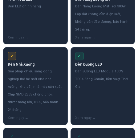
Đèn LED chính hãng
Đèn Năng Lượng Mặt Trời 300W
Lắp đặt không cần điện lưới,
không cần đào đường, bảo hành
24 tháng.
✓
✓
Đèn Nhà Xưởng
Đèn Đường LED
Giải pháp chiếu sáng công
Đèn Đường LED Module 150W
nghiệp thế hệ mới cho nhà
TD14 Sáng Chuẩn, Bền Vượt Thời
xưởng, kho bãi, nhà máy sản xuất.
Gian
Chip SMD 2835 chống chói,
driver hãng lớn, IP65, bảo hành
24 tháng.
✓
✓