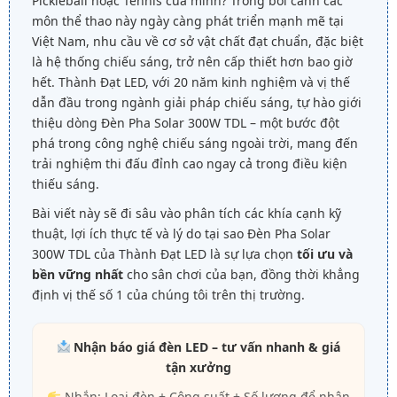
Pickleball hoặc Tennis của mình? Trong bối cảnh các
môn thể thao này ngày càng phát triển mạnh mẽ tại
Việt Nam, nhu cầu về cơ sở vật chất đạt chuẩn, đặc biệt
là hệ thống chiếu sáng, trở nên cấp thiết hơn bao giờ
hết. Thành Đạt LED, với 20 năm kinh nghiệm và vị thế
dẫn đầu trong ngành giải pháp chiếu sáng, tự hào giới
thiệu dòng Đèn Pha Solar 300W TDL – một bước đột
phá trong công nghệ chiếu sáng ngoài trời, mang đến
trải nghiệm thi đấu đỉnh cao ngay cả trong điều kiện
thiếu sáng.
Bài viết này sẽ đi sâu vào phân tích các khía cạnh kỹ
thuật, lợi ích thực tế và lý do tại sao Đèn Pha Solar
300W TDL của Thành Đạt LED là sự lựa chọn
tối ưu và
bền vững nhất
cho sân chơi của bạn, đồng thời khẳng
định vị thế số 1 của chúng tôi trên thị trường.
Nhận báo giá đèn LED – tư vấn nhanh & giá
tận xưởng
Nhắn: Loại đèn + Công suất + Số lượng để nhận