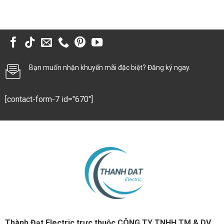
Bạn muốn nhận khuyến mãi đặc biệt? Đăng ký ngay.
[contact-form-7 id="670"]
Thành Đạt Electric trực thuộc CÔNG TY TNHH TM & DV