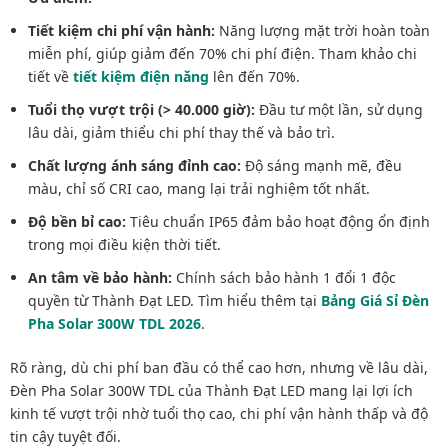
Tiết kiệm chi phí vận hành:
Năng lượng mặt trời hoàn toàn
miễn phí, giúp giảm đến 70% chi phí điện. Tham khảo chi
tiết về
tiết kiệm điện năng
lên đến 70%.
Tuổi thọ vượt trội (> 40.000 giờ):
Đầu tư một lần, sử dụng
lâu dài, giảm thiểu chi phí thay thế và bảo trì.
Chất lượng ánh sáng đỉnh cao:
Độ sáng mạnh mẽ, đều
màu, chỉ số CRI cao, mang lại trải nghiệm tốt nhất.
Độ bền bỉ cao:
Tiêu chuẩn IP65 đảm bảo hoạt động ổn định
trong mọi điều kiện thời tiết.
An tâm về bảo hành:
Chính sách bảo hành 1 đổi 1 độc
quyền từ Thành Đạt LED. Tìm hiểu thêm tại
Bảng Giá Sỉ Đèn
Pha Solar 300W TDL 2026
.
Rõ ràng, dù chi phí ban đầu có thể cao hơn, nhưng về lâu dài,
Đèn Pha Solar 300W TDL của Thành Đạt LED mang lại lợi ích
kinh tế vượt trội nhờ tuổi thọ cao, chi phí vận hành thấp và độ
tin cậy tuyệt đối.