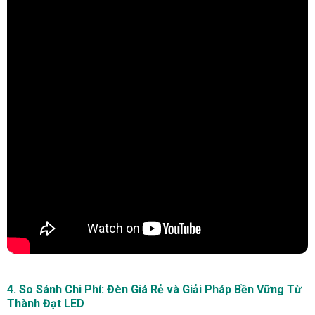
4. So Sánh Chi Phí: Đèn Giá Rẻ và Giải Pháp Bền Vững Từ
Thành Đạt LED