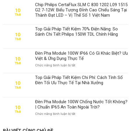
Chip Philips CertaFlux SLM C 830 1202 L09 1515
G2 7-12W: Biểu Tượng Đỉnh Cao Chiếu Sáng Tại
10
Thành Đạt LED – Vị Thế Số 1 Việt Nam
Th8
Top Giải Pháp Tiết Kiệm 70% Điện Năng: So
Sánh Chi Tiết Philips 150W TDL Chính Hãng
10
Th8
Đèn Pha Module 100W IP66 Có Gì Khác Biệt? Ưu
Việt & Ứng Dụng Thực Tế
10
Th8
ở
Chức năng bình luận bị tắt
Đèn
Pha
Top Giải Pháp Tiết Kiệm Chi Phí: Cách Tính Số
Module
Đèn Tối Ưu Thực Tế Tại Nhà Xưởng
10
100W
Th8
IP66
Có
Gì
Đèn Pha Module 100W Chống Nước Tốt Không?
Khác
| Chuẩn IP65 An Toàn Ngoài Trời?
10
Biệt?
Th8
ở
Chức năng bình luận bị tắt
Ưu
Đèn
Việt
Pha
&
Module
Ứng
BÀI VIẾT CÙNG CHỦ ĐỀ