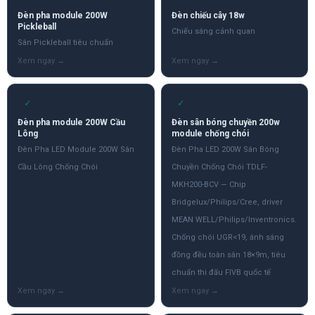
Đèn pha module 200W
Đèn chiếu cây 18w
Pickleball
Chiếu sáng cảnh quan
Sân Pickleball tiêu chuẩn
✓
✓
Đèn pha module 200W Cầu
Đèn sân bóng chuyền 200w
Lông
module chống chói
Đèn Pha LED Module 200W Sân
Đèn Pha LED 200W Sân Bóng
Cầu Lông Chống Chói
Chuyền Chống Chói TDLF-
MKH200-BCV — Chip
Bridgelux/Philips/Cree, driver
MEAN WELL/Philips/Inventronics.
Chống chói UGR<19, ánh sáng
đồng đều toàn sân 18×9m, tiêu
chuẩn thi đấu FIVB quốc tế