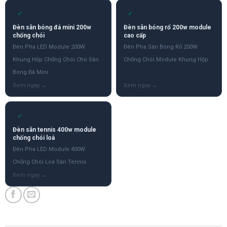
✓
✓
Đèn sân bóng đá mini 200w
Đèn sân bóng rổ 200w module
chống chói
cao cấp
Đèn Pha LED Module 200W
Đèn Pha Sân Bóng Rổ 200W
Khung Hộp Chống Chói Cho Sân
Chống Chói Module Khung Hộp
Bóng Đá Mini
✓
Đèn sân tennis 400w module
chống chói loá
Đèn Pha LED Module 400W
Chống Chói Loá Sân Tennis