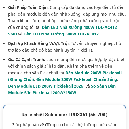
Giải Pháp Toàn Diện:
Cung cấp đa dạng các loại đèn, từ đèn
pha, đèn module đến đèn nhà xưởng, đáp ứng mọi nhu cầu.
Tham khảo các giải pháp chiếu sáng nhà xưởng vượt trội
của chúng tôi tại
Đèn LED Nhà Xưởng 400W TDL-AC412
SMD
và
Đèn LED Nhà Xưởng 300W TDL-AC412
.
Dịch Vụ Khách Hàng Vượt Trội:
Tư vấn chuyên nghiệp, hỗ
trợ lắp đặt, chế độ bảo hành uy tín (1 đổi 1).
Giá Cả Cạnh Tranh:
Luôn mang đến mức giá hợp lý, đặc biệt
với chính sách giá sỉ hấp dẫn. Khám phá thêm về đèn
module cho sân Pickleball tại
Đèn Module 200W Pickleball
(Không Chói)
,
Đèn Module 200W Pickleball Chuẩn Sáng
,
Đèn Module LED 200W Pickleball 2026
, và
So Sánh Đèn
Module Sân Pickleball 200W/150W
.
Rơ le nhiệt Schneider LRD3361 (55-70A)
Giải pháp bảo vệ động cơ cho các hệ thống chiếu sáng