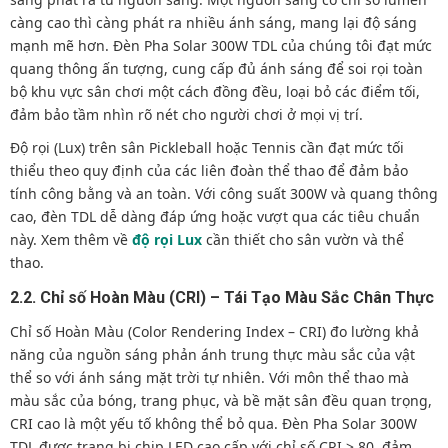
càng cao thì càng phát ra nhiều ánh sáng, mang lại độ sáng
mạnh mẽ hơn. Đèn Pha Solar 300W TDL của chúng tôi đạt mức
quang thông ấn tượng, cung cấp đủ ánh sáng để soi rọi toàn
bộ khu vực sân chơi một cách đồng đều, loại bỏ các điểm tối,
đảm bảo tầm nhìn rõ nét cho người chơi ở mọi vị trí.
Độ rọi (Lux) trên sân Pickleball hoặc Tennis cần đạt mức tối
thiểu theo quy định của các liên đoàn thể thao để đảm bảo
tính công bằng và an toàn. Với công suất 300W và quang thông
cao, đèn TDL dễ dàng đáp ứng hoặc vượt qua các tiêu chuẩn
này. Xem thêm về
độ rọi Lux
cần thiết cho sân vườn và thể
thao.
2.2. Chỉ số Hoàn Màu (CRI) – Tái Tạo Màu Sắc Chân Thực
Chỉ số Hoàn Màu (Color Rendering Index – CRI) đo lường khả
năng của nguồn sáng phản ánh trung thực màu sắc của vật
thể so với ánh sáng mặt trời tự nhiên. Với môn thể thao mà
màu sắc của bóng, trang phục, và bề mặt sân đều quan trọng,
CRI cao là một yếu tố không thể bỏ qua. Đèn Pha Solar 300W
TDL được trang bị chip LED cao cấp với chỉ số CRI > 80, đảm