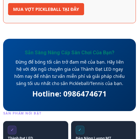
MUA VỢT PICKLEBALL TẠI ĐÂY
Sẵn Sàng Nâng Cấp Sân Chơi Của Bạn?
Đừng để bóng tối cản trở đam mê của bạn. Hãy liên
hệ với đội ngũ chuyên gia của Thành Đạt LED ngay
hôm nay để nhận tư vấn miễn phí và giải pháp chiếu
sáng tối ưu nhất cho sân Pickleball/Tennis của bạn.
Hotline: 0986474671
SẢN PHẨM NỔI BẬT
✓
✓
Thành Đạt LED
Đèn Năng Lượng MT