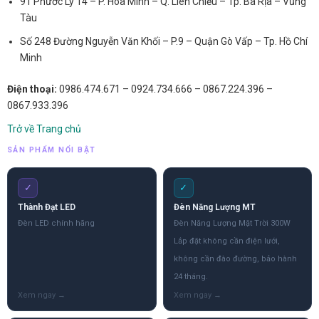
91 Phước Lý 14 – P. Hòa Minh – Q. Liên Chiểu – Tp. Bà Rịa – Vũng
Tàu
Số 248 Đường Nguyễn Văn Khối – P.9 – Quận Gò Vấp – Tp. Hồ Chí
Minh
Điện thoại:
0986.474.671 – 0924.734.666 – 0867.224.396 –
0867.933.396
Trở về Trang chủ
SẢN PHẨM NỔI BẬT
✓
✓
Thành Đạt LED
Đèn Năng Lượng MT
Đèn LED chính hãng
Đèn Năng Lượng Mặt Trời 300W
Lắp đặt không cần điện lưới,
không cần đào đường, bảo hành
24 tháng.