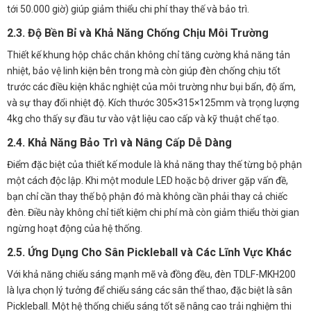
tới 50.000 giờ) giúp giảm thiểu chi phí thay thế và bảo trì.
2.3. Độ Bền Bỉ và Khả Năng Chống Chịu Môi Trường
Thiết kế khung hộp chắc chắn không chỉ tăng cường khả năng tản
nhiệt, bảo vệ linh kiện bên trong mà còn giúp đèn chống chịu tốt
trước các điều kiện khắc nghiệt của môi trường như bụi bẩn, độ ẩm,
và sự thay đổi nhiệt độ. Kích thước 305×315×125mm và trọng lượng
4kg cho thấy sự đầu tư vào vật liệu cao cấp và kỹ thuật chế tạo.
2.4. Khả Năng Bảo Trì và Nâng Cấp Dễ Dàng
Điểm đặc biệt của thiết kế module là khả năng thay thế từng bộ phận
một cách độc lập. Khi một module LED hoặc bộ driver gặp vấn đề,
bạn chỉ cần thay thế bộ phận đó mà không cần phải thay cả chiếc
đèn. Điều này không chỉ tiết kiệm chi phí mà còn giảm thiểu thời gian
ngừng hoạt động của hệ thống.
2.5. Ứng Dụng Cho Sân Pickleball và Các Lĩnh Vực Khác
Với khả năng chiếu sáng mạnh mẽ và đồng đều, đèn TDLF-MKH200
là lựa chọn lý tưởng để chiếu sáng các sân thể thao, đặc biệt là sân
Pickleball. Một hệ thống chiếu sáng tốt sẽ nâng cao trải nghiệm thi