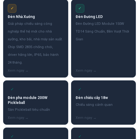
✓
✓
Đèn Nhà Xưởng
Đèn Đường LED
Giải pháp chiếu sáng công
Đèn Đường LED Module 150W
nghiệp thế hệ mới cho nhà
TD14 Sáng Chuẩn, Bền Vượt Thời
xưởng, kho bãi, nhà máy sản xuất.
Gian
Chip SMD 2835 chống chói,
driver hãng lớn, IP65, bảo hành
24 tháng.
✓
✓
Đèn pha module 200W
Đèn chiếu cây 18w
Pickleball
Chiếu sáng cảnh quan
Sân Pickleball tiêu chuẩn
✓
✓