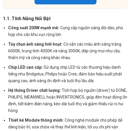
1.1. Tính Năng Nổi Bật
Công suất 200W mạnh mẽ:
Cung cấp nguồn sáng dồi dào, phù
hợp cho các khu vực rộng lớn.
Tùy chọn ánh sáng linh hoạt:
Có sẵn các màu ánh sáng trắng
6000K, trung tính 4000K và vàng 3000K, đáp ứng mọi nhu cầu
thẩm mỹ và công năng khác nhau.
Chip LED cao cấp:
Sử dụng chip LED từ các thương hiệu danh
tiếng như Bridgelux, Philips hoặc Cree, đảm bảo hiệu suất phát
quang cao, ánh sáng ổn định và tuổi thọ lâu dài.
Hệ thống Driver chất lượng:
Tích hợp bộ nguồn (driver) từ DONE,
PHILIPS, MEANWELL hoặc INVENTRONICS, giúp đèn hoạt động ổn
định, tiết kiệm điện năng, kéo dài tuổi thọ và giảm thiểu rủi ro hư
hỏng.
Thiết kế Module thông minh:
Công nghệ module cho phép dễ
dàng bảo trì, sửa chữa và thay thế linh kiện, tối ưu chi phí vận