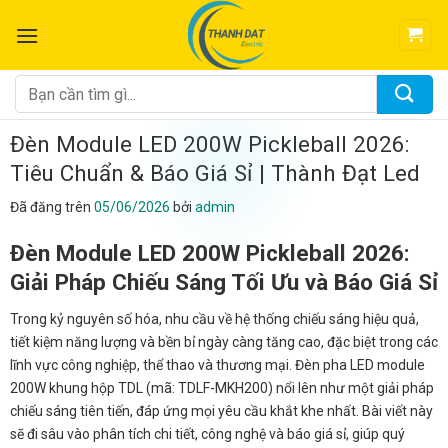
Chuyển
đến
nội
dung
Tìm
kiếm:
Đèn Module LED 200W Pickleball 2026:
Tiêu Chuẩn & Báo Giá Sỉ | Thành Đạt Led
Đã đăng trên
05/06/2026
bởi
admin
Đèn Module LED 200W Pickleball 2026:
Giải Pháp Chiếu Sáng Tối Ưu và Báo Giá Sỉ
Trong kỷ nguyên số hóa, nhu cầu về hệ thống chiếu sáng hiệu quả,
tiết kiệm năng lượng và bền bỉ ngày càng tăng cao, đặc biệt trong các
lĩnh vực công nghiệp, thể thao và thương mại. Đèn pha LED module
200W khung hộp TDL (mã: TDLF-MKH200) nổi lên như một giải pháp
chiếu sáng tiên tiến, đáp ứng mọi yêu cầu khắt khe nhất. Bài viết này
sẽ đi sâu vào phân tích chi tiết, công nghệ và báo giá sỉ, giúp quý