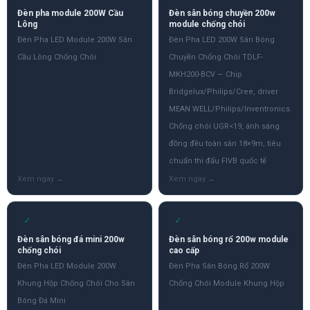
Đèn pha module 200W Cầu
Đèn sân bóng chuyền 200w
Lông
module chống chói
Đèn Pha LED Module 200W Sân
Đèn Pha LED 200W Sân Bóng
Cầu Lông Chống Chói
Chuyền Chống Chói TDLF-
MKH200-BCV — Chip
Bridgelux/Philips/Cree, driver
MEAN WELL/Philips/Inventronics.
Chống chói UGR<19, ánh sáng
đồng đều toàn sân 18×9m, tiêu
chuẩn thi đấu FIVB quốc tế
✓
✓
Đèn sân bóng đá mini 200w
Đèn sân bóng rổ 200w module
chống chói
cao cấp
Đèn Pha LED Module 200W
Đèn Pha Sân Bóng Rổ 200W
Khung Hộp Chống Chói Cho Sân
Chống Chói Module Khung Hộp
Bóng Đá Mini