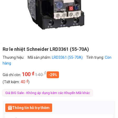
Rơ le nhiệt Schneider LRD3361 (55-70A)
Thương hiệu:
Mã sản phẩm:
LRD3361 (55-70A)
Tình trạng:
Còn
hàng
₫
₫
100
140
Giá chỉ còn:
-29%
₫
40
(Tiết kiệm:
)
Giá BiG Sale - Không áp dụng kèm các Khuyến Mãi khác
Thông tin hỗ trợ thêm