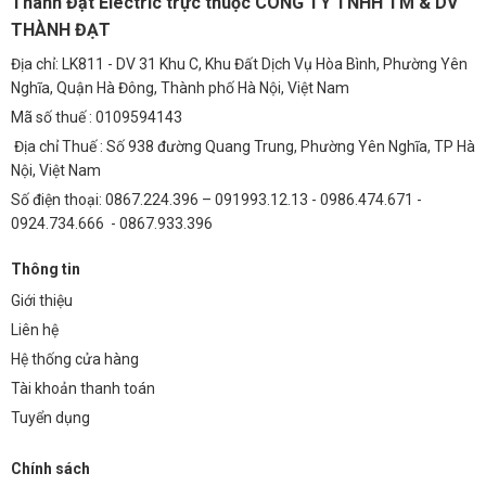
Thành Đạt Electric trực thuộc CÔNG TY TNHH TM & DV
FAQ – Giải đáp thắc mắc thường gặp
THÀNH ĐẠT
1. Rơ le nhiệt Schneider LRD3361 có dễ dàng cài đặt
Địa chỉ: LK811 - DV 31 Khu C, Khu Đất Dịch Vụ Hòa Bình, Phường Yên
Nghĩa, Quận Hà Đông, Thành phố Hà Nội, Việt Nam
và sử dụng không?
Mã số thuế : 0109594143
Rơ le nhiệt Schneider LRD3361 được thiết kế đơn giản, dễ dàng cài
Địa chỉ Thuế : Số 938 đường Quang Trung, Phường Yên Nghĩa, TP Hà
đặt và sử dụng. Bạn có thể điều chỉnh dòng điện bảo vệ bằng cách
Nội, Việt Nam
xoay núm điều chỉnh trên rơ le. Hướng dẫn sử dụng chi tiết được
Số điện thoại: 0867.224.396 – 091993.12.13 - 0986.474.671 -
cung cấp kèm theo sản phẩm.
0924.734.666 - 0867.933.396
2. Rơ le nhiệt Schneider LRD3361 có cần bảo trì định
Thông tin
kỳ không?
Giới thiệu
Rơ le nhiệt Schneider LRD3361 không yêu cầu bảo trì định kỳ. Tuy
Liên hệ
nhiên, bạn nên kiểm tra định kỳ để đảm bảo rơ le hoạt động bình
Hệ thống cửa hàng
thường và không bị bụi bẩn bám vào.
Tài khoản thanh toán
3. Rơ le nhiệt Schneider LRD3361 có tương thích với
Tuyển dụng
các loại động cơ nào?
Rơ le nhiệt Schneider LRD3361 tương thích với hầu hết các loại động
Chính sách