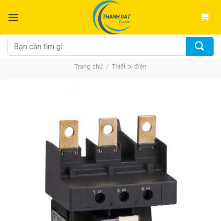
Chuyển
đến
nội
dung
Tìm
kiếm:
Trang chủ
/
Thiết bị điện