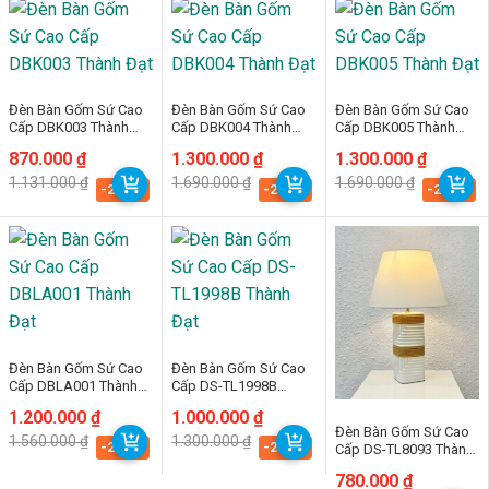
Đèn Bàn Gốm Sứ Cao
Đèn Bàn Gốm Sứ Cao
Đèn Bàn Gốm Sứ Cao
Cấp DBK003 Thành
Cấp DBK004 Thành
Cấp DBK005 Thành
Đạt
Đạt
Đạt
Giá
Giá
870.000
₫
Giá
Giá
1.300.000
₫
Giá
Giá
1.300.000
₫
gốc
hiện
gốc
hiện
gốc
hiện
1.131.000
₫
1.690.000
₫
1.690.000
₫
là:
tại
là:
tại
là:
tại
-23.1%
-23.1%
-23.1%
1.131.000 ₫.
là:
1.690.000 ₫.
là:
1.690.000 ₫.
là:
870.000 ₫.
1.300.000 ₫.
1.300.000 ₫.
Đèn Bàn Gốm Sứ Cao
Đèn Bàn Gốm Sứ Cao
Cấp DBLA001 Thành
Cấp DS-TL1998B
Đạt
Thành Đạt
Giá
Giá
1.200.000
₫
Giá
Giá
1.000.000
₫
gốc
hiện
gốc
hiện
Đèn Bàn Gốm Sứ Cao
1.560.000
₫
1.300.000
₫
là:
tại
là:
tại
-23.1%
-23.1%
Cấp DS-TL8093 Thành
1.560.000 ₫.
là:
1.300.000 ₫.
là:
Đạt
1.200.000 ₫.
1.000.000 ₫.
Giá
Giá
780.000
₫