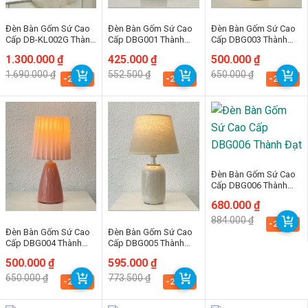
Đèn Bàn Gốm Sứ Cao
Đèn Bàn Gốm Sứ Cao
Đèn Bàn Gốm Sứ Cao
Cấp DB-KL002G Thành
Cấp DBG001 Thành
Cấp DBG003 Thành
Đạt
Đạt
Đạt
Giá
Giá
1.300.000
₫
Giá
Giá
425.000
₫
Giá
Giá
500.000
₫
gốc
hiện
gốc
hiện
gốc
hiện
1.690.000
₫
552.500
₫
650.000
₫
là:
tại
là:
tại
là:
tại
-23.1%
-23.1%
-23.1%
1.690.000 ₫.
là:
552.500 ₫.
là:
650.000 ₫.
là:
1.300.000 ₫.
425.000 ₫.
500.000 ₫.
Đèn Bàn Gốm Sứ Cao
Cấp DBG006 Thành
Đạt
Giá
Giá
680.000
₫
gốc
hiện
884.000
₫
là:
tại
-23.1%
Đèn Bàn Gốm Sứ Cao
Đèn Bàn Gốm Sứ Cao
884.000 ₫.
là:
680.000 ₫.
Cấp DBG004 Thành
Cấp DBG005 Thành
Đạt
Đạt
Giá
Giá
500.000
₫
Giá
Giá
595.000
₫
gốc
hiện
gốc
hiện
650.000
₫
773.500
₫
là:
tại
là:
tại
-23.1%
-23.1%
650.000 ₫.
là:
773.500 ₫.
là:
500.000 ₫.
595.000 ₫.