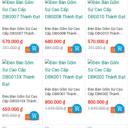
Đèn Bàn Gốm Sứ Cao
Đèn Bàn Gốm Sứ Cao
Đèn Bàn Gốm Sứ Cao
Cấp DBG007 Thành
Cấp DBG008 Thành
Cấp DBG010 Thành
Đạt
Đạt
Đạt
Giá
Giá
570.000
₫
Giá
Giá
680.000
₫
Giá
Giá
570.000
₫
gốc
hiện
gốc
hiện
gốc
hiện
741.000
₫
884.000
₫
741.000
₫
là:
tại
là:
tại
là:
tại
-23.1%
-23.1%
-23.1%
741.000 ₫.
là:
884.000 ₫.
là:
741.000 ₫.
là:
570.000 ₫.
680.000 ₫.
570.000 ₫.
Đèn Bàn Gốm Sứ Cao
Đèn Bàn Gốm Sứ Cao
Cấp DBK001 Thành
Cấp DBK002 Thành
Đèn Bàn Gốm Sứ Cao
Đạt
Đạt
Cấp DBG013X Thành
Giá
Giá
800.000
₫
Giá
Giá
800.000
₫
Đạt
gốc
hiện
gốc
hiện
1.040.000
₫
1.040.000
₫
Giá
Giá
650.000
₫
là:
tại
là:
tại
-23.1%
-23.1%
gốc
hiện
1.040.000 ₫.
là:
1.040.000 ₫.
là:
845.000
₫
là:
tại
-23.1%
800.000 ₫.
800.000 ₫.
845.000 ₫.
là:
650.000 ₫.