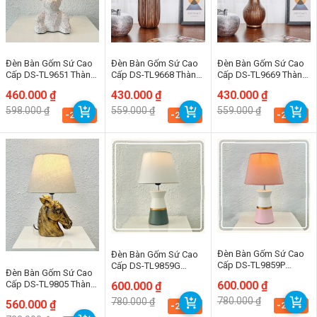
Đèn Bàn Gốm Sứ Cao
Đèn Bàn Gốm Sứ Cao
Đèn Bàn Gốm Sứ Cao
Cấp DS-TL9651 Thành
Cấp DS-TL9668 Thành
Cấp DS-TL9669 Thành
Đạt
Đạt
Đạt
Giá
Giá
460.000
₫
Giá
Giá
430.000
₫
Giá
Giá
430.000
₫
gốc
hiện
gốc
hiện
gốc
hiện
598.000
₫
559.000
₫
559.000
₫
là:
tại
là:
tại
là:
tại
-23.1%
-23.1%
-23.1%
598.000 ₫.
là:
559.000 ₫.
là:
559.000 ₫.
là:
460.000 ₫.
430.000 ₫.
430.000 ₫.
Đèn Bàn Gốm Sứ Cao
Đèn Bàn Gốm Sứ Cao
Cấp DS-TL9859P
Cấp DS-TL9859G
Đèn Bàn Gốm Sứ Cao
Thành Đạt
Thành Đạt
Cấp DS-TL9805 Thành
Giá
Giá
600.000
₫
Giá
Giá
600.000
₫
gốc
hiện
gốc
hiện
Đạt
780.000
₫
780.000
₫
Giá
Giá
560.000
₫
là:
tại
là:
tại
-23.1%
-23.1%
gốc
hiện
780.000 ₫.
là:
780.000 ₫.
là: