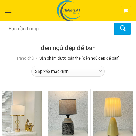
Chuyển
đến
nội
dung
Tìm
kiếm:
đèn ngủ đẹp để bàn
Trang chủ
/
Sản phẩm được gắn thẻ “đèn ngủ đẹp để bàn”