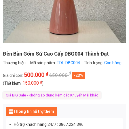
Đèn Bàn Gốm Sứ Cao Cấp DBG004 Thành Đạt
Thương hiệu:
Mã sản phẩm:
TDL-DBG004
Tình trạng:
Còn hàng
₫
₫
500.000
650.000
Giá chỉ còn:
-23%
₫
150.000
(Tiết kiệm:
)
Giá BiG Sale - Không áp dụng kèm các Khuyến Mãi khác
Thông tin hỗ trợ thêm
Hỗ trợ khách hàng 24/7 : 0867.224.396