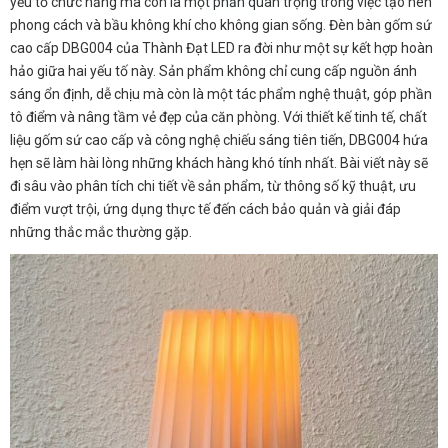
yếu tố chức năng mà còn là một phần quan trọng trong việc tạo nên
phong cách và bầu không khí cho không gian sống. Đèn bàn gốm sứ
cao cấp DBG004 của Thành Đạt LED ra đời như một sự kết hợp hoàn
hảo giữa hai yếu tố này. Sản phẩm không chỉ cung cấp nguồn ánh
sáng ổn định, dễ chịu mà còn là một tác phẩm nghệ thuật, góp phần
tô điểm và nâng tầm vẻ đẹp của căn phòng. Với thiết kế tinh tế, chất
liệu gốm sứ cao cấp và công nghệ chiếu sáng tiên tiến, DBG004 hứa
hẹn sẽ làm hài lòng những khách hàng khó tính nhất. Bài viết này sẽ
đi sâu vào phân tích chi tiết về sản phẩm, từ thông số kỹ thuật, ưu
điểm vượt trội, ứng dụng thực tế đến cách bảo quản và giải đáp
những thắc mắc thường gặp.