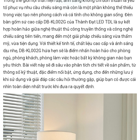
Trong thế giới nội thất hiện đại, ánh sáng không chỉ đơn thuần là yếu
tố phục vụ nhu cầu chiếu sáng mà còn là một phần không thể thiếu
trong việc tạo nên phong cách và cá tính cho không gian sống. Đèn
bàn gốm sứ cao cấp DB-KL002G của Thành Đạt LED TDL là sự kết
hợp hoàn hảo giữa nghệ thuật thủ công truyền thống và công nghệ
chiếu sáng tiên tiến, mang đến một giải pháp chiếu sáng vừa thẩm
mỹ, vừa tiện dụng. Với thiết kế tinh tế, chất liệu cao cấp và ánh sáng
dịu nhẹ, DB-KL002G hứa hẹn sẽ là điểm nhấn hoàn hảo cho phòng
ngủ, phòng khách, phòng làm việc hoặc bất kỳ không gian nào bạn
yêu thích. Bài viết này sẽ đi sâu vào phân tích chi tiết về sản phẩm, từ
thông số kỹ thuật, đặc điểm nổi bật, ứng dụng, cho đến những lưu ý
khi sử dụng và giải đáp các câu hỏi thường gặp, giúp bạn có được cái
nhìn toàn diện nhất trước khi đưa ra quyết định.