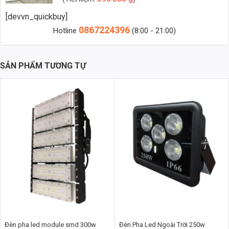
[devvn_quickbuy]
📩 Nhận báo giá đèn LED – tư vấn nhanh & giá tận xưởng
0867224396
Hotline
(8:00 - 21:00)
👉 Nhắn: Loại đèn + Công suất + Số lượng để nhận báo giá
nhanh
SẢN PHẨM TƯƠNG TỰ
🚀 Zalo 1 (Tư vấn chính)
💬 Zalo 2 (Hỗ trợ nhanh)
Thông Số Kỹ Thuật Chi Tiết
Để hiểu rõ hơn về sản phẩm, chúng ta hãy cùng xem xét các thông
số kỹ thuật quan trọng sau:
Mã sản phẩm:
TDL-DB-KL002G
Công suất:
40W
Điện áp:
220V-240V~ 50Hz
Đèn pha led module smd 300w
Đèn Pha Led Ngoài Trời 250w