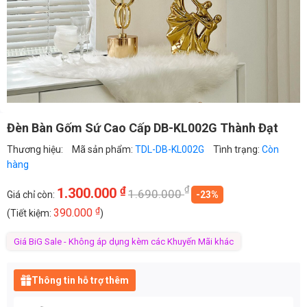
Đèn Bàn Gốm Sứ Cao Cấp DB-KL002G Thành Đạt
Thương hiệu:
Mã sản phẩm:
TDL-DB-KL002G
Tình trạng:
Còn
hàng
₫
₫
1.300.000
1.690.000
Giá chỉ còn:
-23%
₫
390.000
(Tiết kiệm:
)
Giá BiG Sale - Không áp dụng kèm các Khuyến Mãi khác
Thông tin hỗ trợ thêm