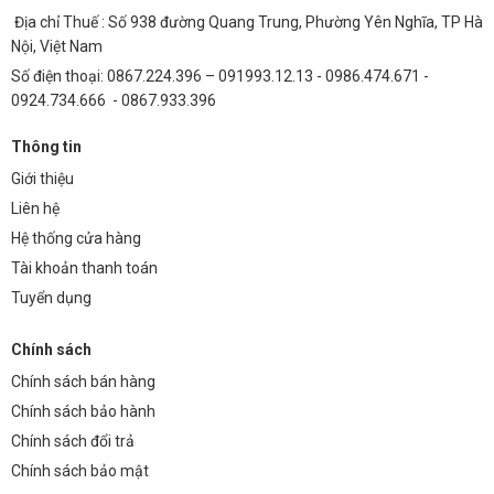
tránh gây quá tải và hư hỏng.
Địa chỉ Thuế : Số 938 đường Quang Trung, Phường Yên Nghĩa, TP Hà
Vệ sinh đèn thường xuyên bằng khăn mềm và chất tẩy rửa nhẹ.
Nội, Việt Nam
Số điện thoại: 0867.224.396 – 091993.12.13 - 0986.474.671 -
Không tự ý tháo rời hoặc sửa chữa đèn nếu không có chuyên
0924.734.666 - 0867.933.396
môn.
Thông tin
FAQ – Giải Đáp Các Câu Hỏi Thường Gặp
Giới thiệu
Đèn Bàn Gốm Sứ DB-KL002G có những màu sắc
Liên hệ
nào?
Hệ thống cửa hàng
Hiện tại, đèn bàn DB-KL002G có các màu sắc chủ đạo là trắng, kem
Tài khoản thanh toán
và xanh ngọc. Chúng tôi cũng nhận đặt hàng theo yêu cầu với các
Tuyển dụng
màu sắc khác.
Độ bền của đèn bàn DB-KL002G như thế nào?
Chính sách
Chính sách bán hàng
Với chất liệu gốm sứ cao cấp và quy trình sản xuất nghiêm ngặt, đèn
bàn DB-KL002G có độ bền cao, có thể sử dụng trong nhiều năm nếu
Chính sách bảo hành
được bảo quản và sử dụng đúng cách.
Chính sách đổi trả
Đèn có phù hợp với không gian phòng ngủ không?
Chính sách bảo mật