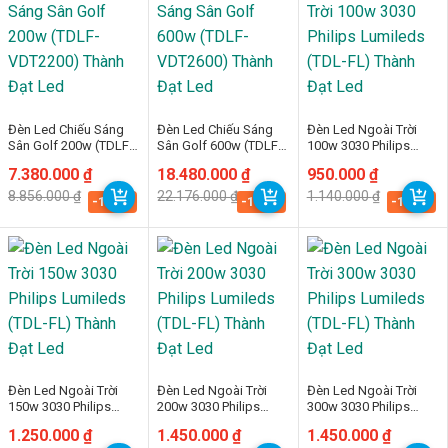
Đèn Led Chiếu Sáng
Đèn Led Chiếu Sáng
Đèn Led Ngoài Trời
Sân Golf 200w (TDLF-
Sân Golf 600w (TDLF-
100w 3030 Philips
VDT2200) Thành Đạt
VDT2600) Thành Đạt
Lumileds (TDL-FL)
Giá
Giá
7.380.000
₫
Giá
Giá
18.480.000
₫
Giá
Giá
950.000
₫
Led
Led
Thành Đạt Led
gốc
hiện
gốc
hiện
gốc
hiện
8.856.000
₫
22.176.000
₫
1.140.000
₫
là:
tại
là:
tại
là:
tại
-16.7%
-16.7%
-16.7%
8.856.000 ₫.
là:
22.176.000 ₫.
là:
1.140.000 ₫.
là:
7.380.000 ₫.
18.480.000 ₫.
950.000 ₫.
Đèn Led Ngoài Trời
Đèn Led Ngoài Trời
Đèn Led Ngoài Trời
150w 3030 Philips
200w 3030 Philips
300w 3030 Philips
Lumileds (TDL-FL)
Lumileds (TDL-FL)
Lumileds (TDL-FL)
Giá
Giá
1.250.000
₫
Giá
Giá
1.450.000
₫
Giá
Giá
1.450.000
₫
Thành Đạt Led
Thành Đạt Led
Thành Đạt Led