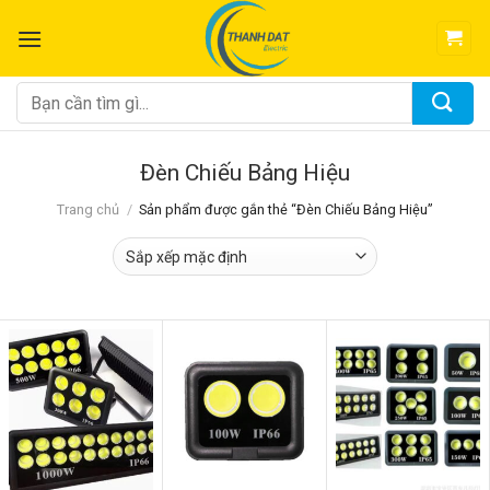
Chuyển
đến
nội
dung
Tìm
kiếm:
Đèn Chiếu Bảng Hiệu
Trang chủ
/
Sản phẩm được gắn thẻ “Đèn Chiếu Bảng Hiệu”