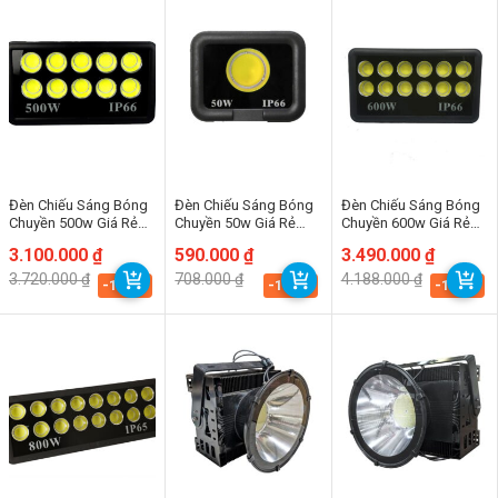
Đèn Chiếu Sáng Bóng
Đèn Chiếu Sáng Bóng
Đèn Chiếu Sáng Bóng
Chuyền 500w Giá Rẻ
Chuyền 50w Giá Rẻ
Chuyền 600w Giá Rẻ
(TDLFC-T500) Thành
(TDLFC-T50) Thành
(TDLFC-T600) Thành
Giá
Giá
3.100.000
₫
Giá
Giá
590.000
₫
Giá
Giá
3.490.000
₫
Đạt Led
Đạt Led
Đạt Led
gốc
hiện
gốc
hiện
gốc
hiện
3.720.000
₫
708.000
₫
4.188.000
₫
là:
tại
là:
tại
là:
tại
-16.7%
-16.7%
-16.7%
3.720.000 ₫.
là:
708.000 ₫.
là:
4.188.000 ₫.
là:
3.100.000 ₫.
590.000 ₫.
3.490.000 ₫.