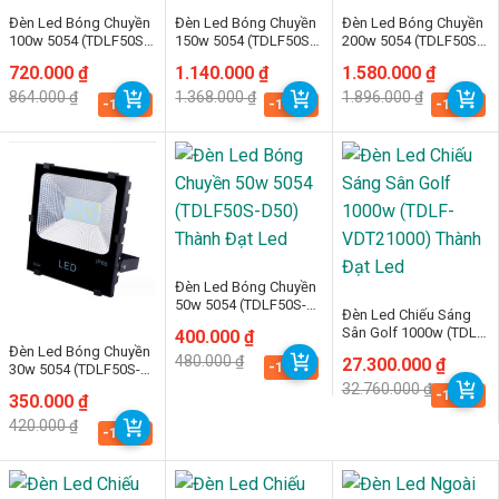
Đèn Led Bóng Chuyền
Đèn Led Bóng Chuyền
Đèn Led Bóng Chuyền
100w 5054 (TDLF50S-
150w 5054 (TDLF50S-
200w 5054 (TDLF50S-
D100) Thành Đạt Led
D150) Thành Đạt Led
D200) Thành Đạt Led
Giá
Giá
720.000
₫
Giá
Giá
1.140.000
₫
Giá
Giá
1.580.000
₫
gốc
hiện
gốc
hiện
gốc
hiện
864.000
₫
1.368.000
₫
1.896.000
₫
là:
tại
là:
tại
là:
tại
-16.7%
-16.7%
-16.7%
864.000 ₫.
là:
1.368.000 ₫.
là:
1.896.000 ₫.
là:
720.000 ₫.
1.140.000 ₫.
1.580.000 ₫.
Đèn Led Bóng Chuyền
50w 5054 (TDLF50S-
Đèn Led Chiếu Sáng
D50) Thành Đạt Led
Sân Golf 1000w (TDLF-
Giá
Giá
400.000
₫
gốc
hiện
VDT21000) Thành Đạt
Đèn Led Bóng Chuyền
480.000
₫
Giá
Giá
27.300.000
₫
là:
tại
-16.7%
Led
30w 5054 (TDLF50S-
gốc
hiện
480.000 ₫.
là:
D30) Thành Đạt Led
32.760.000
₫
là:
tại
-16.7%
400.000 ₫.
Giá
Giá
350.000
₫
32.760.000 ₫.
là:
gốc
hiện
27.300.000 ₫.
420.000
₫
là:
tại
-16.7%
420.000 ₫.
là:
350.000 ₫.