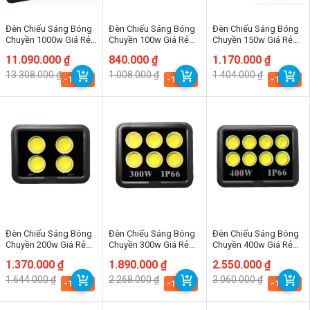
Đèn Chiếu Sáng Bóng
Đèn Chiếu Sáng Bóng
Đèn Chiếu Sáng Bóng
Chuyền 1000w Giá Rẻ
Chuyền 100w Giá Rẻ
Chuyền 150w Giá Rẻ
(TDLFC-T1000) Thành
(TDLFC-T100) Thành
(TDLFC-T150) Thành
Giá
Giá
11.090.000
₫
Giá
Giá
840.000
₫
Giá
Giá
1.170.000
₫
Đạt Led
Đạt Led
Đạt Led
gốc
hiện
gốc
hiện
gốc
hiện
13.308.000
₫
1.008.000
₫
1.404.000
₫
là:
tại
là:
tại
là:
tại
-16.7%
-16.7%
-16.7%
13.308.000 ₫.
là:
1.008.000 ₫.
là:
1.404.000 ₫.
là:
11.090.000 ₫.
840.000 ₫.
1.170.000 ₫.
Đèn Chiếu Sáng Bóng
Đèn Chiếu Sáng Bóng
Đèn Chiếu Sáng Bóng
Chuyền 200w Giá Rẻ
Chuyền 300w Giá Rẻ
Chuyền 400w Giá Rẻ
(TDLFC-T200) Thành
(TDLFC-T300) Thành
(TDLFC-T400) Thành
Giá
Giá
1.370.000
₫
Giá
Giá
1.890.000
₫
Giá
Giá
2.550.000
₫
Đạt Led
Đạt Led
Đạt Led
gốc
hiện
gốc
hiện
gốc
hiện
1.644.000
₫
2.268.000
₫
3.060.000
₫
là:
tại
là:
tại
là:
tại
-16.7%
-16.7%
-16.7%
1.644.000 ₫.
là:
2.268.000 ₫.
là:
3.060.000 ₫.
là:
1.370.000 ₫.
1.890.000 ₫.
2.550.000 ₫.