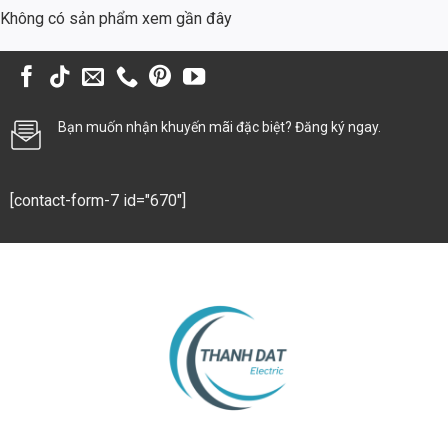
Không có sản phẩm xem gần đây
Với khả năng hoạt động ổn định trong môi trường khắc nghiệt, đèn
LED TDL-FL phù hợp với việc chiếu sáng khu công nghiệp và bãi đỗ xe,
cung cấp ánh sáng đầy đủ và an toàn cho công nhân và phương tiện.
Chiếu Sáng Sân Vườn và Các Không Gian Ngoài Trời Khác
Bạn muốn nhận khuyến mãi đặc biệt? Đăng ký ngay.
Đèn LED TDL-FL có thể được sử dụng để chiếu sáng sân vườn, quảng
trường, công viên, và các không gian ngoài trời khác, tạo ra không
gian đẹp mắt và ấn tượng.
[contact-form-7 id="670"]
Những Câu Hỏi Thường Gặp (FAQs)
1. Đèn Led Ngoài Trời 150w 3030 Philips Lumileds
(TDL-FL) có những màu sắc ánh sáng nào?
Đèn có ba lựa chọn màu sắc ánh sáng: trắng (6000K), trung tính
(4000K) và vàng (3000K), đáp ứng mọi nhu cầu chiếu sáng khác
nhau.
2. Tiêu chuẩn chống nước của đèn là gì?
Đèn có tiêu chuẩn chống nước IP65, đảm bảo hoạt động ổn định