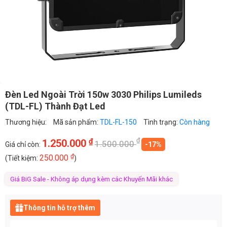
Đèn Led Ngoài Trời 150w 3030 Philips Lumileds
(TDL-FL) Thành Đạt Led
Thương hiệu:
Mã sản phẩm:
TDL-FL-150
Tình trạng:
Còn hàng
₫
₫
1.250.000
1.500.000
Giá chỉ còn:
-17%
₫
250.000
(Tiết kiệm:
)
Giá BiG Sale - Không áp dụng kèm các Khuyến Mãi khác
Thông tin hỗ trợ thêm