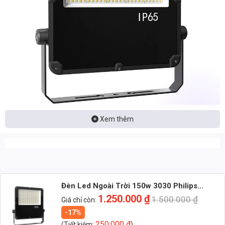
Xem thêm
Nhận báo giá đèn LED – tư vấn nhanh & giá tận xưởng
Nhắn: Loại đèn + Công suất + Số lượng để nhận báo giá
nhanh
Đèn Led Ngoài Trời 150w 3030 Philips
Zalo 1 (Tư vấn chính)
Lumileds (TDL-FL) Thành Đạt Led
1.250.000
₫
1.500.000
₫
Giá chỉ còn:
-17%
Zalo 2 (Hỗ trợ nhanh)
250.000
₫
(Tiết kiệm:
)