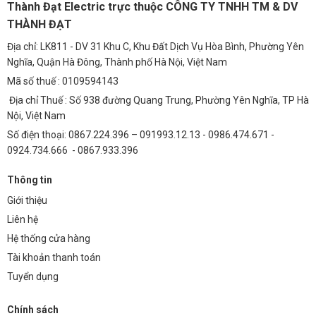
trong mọi điều kiện thời tiết.
Thành Đạt Electric trực thuộc CÔNG TY TNHH TM & DV
THÀNH ĐẠT
3. Tuổi thọ của đèn là bao lâu?
Địa chỉ: LK811 - DV 31 Khu C, Khu Đất Dịch Vụ Hòa Bình, Phường Yên
Tuổi thọ trung bình của đèn là 50.000 giờ, tương đương khoảng 10
Nghĩa, Quận Hà Đông, Thành phố Hà Nội, Việt Nam
năm sử dụng liên tục.
Mã số thuế : 0109594143
4. Đèn có bảo hành không?
Địa chỉ Thuế : Số 938 đường Quang Trung, Phường Yên Nghĩa, TP Hà
Nội, Việt Nam
Có, Thành Đạt LED cung cấp chế độ bảo hành 2 năm cho đèn LED
TDL-FL.
Số điện thoại: 0867.224.396 – 091993.12.13 - 0986.474.671 -
0924.734.666 - 0867.933.396
5. Làm thế nào để lắp đặt đèn LED TDL-FL?
Thông tin
Việc lắp đặt đèn LED TDL-FL khá đơn giản, tuy nhiên, chúng tôi
khuyến nghị bạn nên sử dụng dịch vụ lắp đặt chuyên nghiệp để đảm
Giới thiệu
bảo an toàn và hiệu quả.
Liên hệ
Liên Kết Hữu Ích
Hệ thống cửa hàng
Để tìm hiểu thêm về các sản phẩm liên quan, bạn có thể tham khảo:
Tài khoản thanh toán
Tuyển dụng
Nguồn LED Meanwell LPVL-150-24 (150W 24V 6.3A) IP67
Nguồn LED Meanwell LPV-150-48 (150W 48V 3.2A) IP67
Chính sách