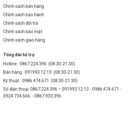
Đánh Giá Đèn UFO 200W Philips SMD: Độ Bền Sau 2 Năm Sử
Chính sách bán hàng
Dụng – Bí Mật Từ Chuyên Gia Thành Đạt LED
Chính sách bảo hành
Chính sách đổi trả
Thông tin liên hệ : Số 938 đường Quang Trung, Phường Yên Nghĩa,
Chính sách bảo mật
TP Hà Nội, Việt Nam
Chính sách giao hàng
Số điện thoại: 091993.12.13 – 0986.474.671 – 0924.734.666
SẢN PHẨM NỔI BẬT
Tổng đài hỗ trợ
Hotline :
0867.224.396
(08:30-21:30)
✓
✓
Bán hàng :
091993.12.13
(08:30-21:30)
Thành Đạt LED
Đèn Năng Lượng MT
Kỹ thuật :
0986.474.671
(08:30-21:30)
Đèn LED chính hãng
Đèn Năng Lượng Mặt Trời 300W
Số điện thoại: 0867.224.396 – 091993.12.13 - 0986.474.671 -
Lắp đặt không cần điện lưới,
0924.734.666 - 0867.933.396
không cần đào đường, bảo hành
24 tháng.
✓
✓