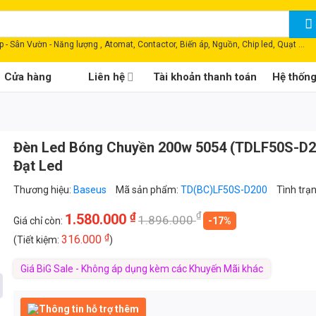
 - Sân Vườn - Năng lượng , Atomat, Contactor, Biến áp, Nguồn, Chip led, Quạt ...
Cửa hàng
Liên hệ
Tài khoản thanh toán
Hệ thốn
Đèn Led Bóng Chuyền 200w 5054 (TDLF50S-D2
Đạt Led
Thương hiệu:
Baseus
Mã sản phẩm:
TD(BC)LF50S-D200
Tình trạ
₫
₫
1.580.000
1.896.000
Giá chỉ còn:
-17%
₫
316.000
(Tiết kiệm:
)
Giá BiG Sale - Không áp dụng kèm các Khuyến Mãi khác
Thông tin hỗ trợ thêm