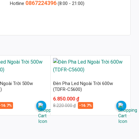
0867224396
Hotline
(8:00 - 21:00)
Ngoài Trời 500w
Đèn Pha Led Ngoài Trời 600w
)
(TDFR-C5600)
Giá
Giá
6.850.000
₫
gốc
hiện
-16.7%
-16.7%
8.220.000
₫
là:
tại
8.220.000 ₫.
là:
6.850.000 ₫.