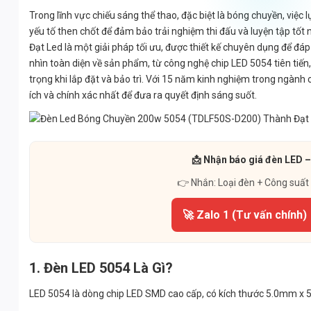
Trong lĩnh vực chiếu sáng thể thao, đặc biệt là bóng chuyền, việc l
yếu tố then chốt để đảm bảo trải nghiệm thi đấu và luyện tập 
Đạt Led là một giải pháp tối ưu, được thiết kế chuyên dụng để đá
nhìn toàn diện về sản phẩm, từ công nghệ chip LED 5054 tiên tiến
trọng khi lắp đặt và bảo trì. Với 15 năm kinh nghiệm trong ngành
ích và chính xác nhất để đưa ra quyết định sáng suốt.
📩 Nhận báo giá đèn LED –
👉 Nhắn: Loại đèn + Công suất
🚀 Zalo 1 (Tư vấn chính)
1. Đèn LED 5054 Là Gì?
LED 5054 là dòng chip LED SMD cao cấp, có kích thước 5.0mm x 5.