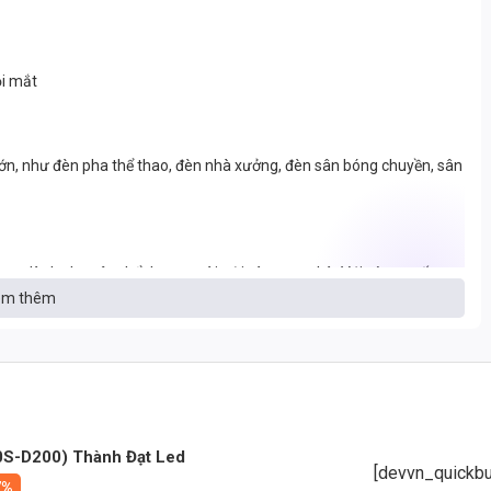
ỏi mắt
ớn, như đèn pha thể thao, đèn nhà xưởng, đèn sân bóng chuyền, sân
g dành cho sân thể thao ngoài trời và trong nhà. Với công suất
m thêm
 thi đấu.
S-D200) Thành Đạt Led
[devvn_quickbu
7%