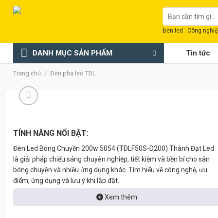
Chuyển
Tìm
đến
kiếm:
nội
Đèn led : Công nghiệp
dung
DANH MỤC SẢN PHẨM
Tin tức
Trang chủ
/
Đèn pha led TDL
TÍNH NĂNG NỔI BẬT:
Đèn Led Bóng Chuyền 200w 5054 (TDLF50S-D200) Thành Đạt Led
là giải pháp chiếu sáng chuyên nghiệp, tiết kiệm và bền bỉ cho sân
bóng chuyền và nhiều ứng dụng khác. Tìm hiểu về công nghệ, ưu
điểm, ứng dụng và lưu ý khi lắp đặt.
Xem thêm