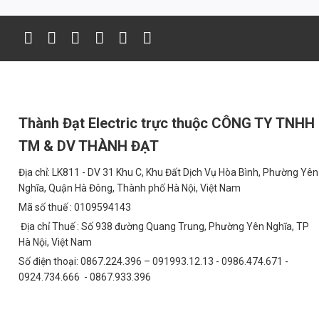
4. Ứng Dụng
Sản phẩm được ứng dụng rộng rãi trong nhiều môi trường cần á
Chiếu sáng sân bóng chuyền – ngoài trời, sân mái che hoặc nh
Sân bóng đá mini, sân cầu lông, tennis, futsal
Trường học, nhà thi đấu thể thao, trung tâm thể dục
Thành Đạt Electric trực thuộc CÔNG TY TNHH
Khu vực công nghiệp, sân kho bãi, bãi đỗ xe
TM & DV THÀNH ĐẠT
Đặc biệt, đèn LED 200W 5054 còn phù hợp cho việc chiếu sáng đườn
Địa chỉ: LK811 - DV 31 Khu C, Khu Đất Dịch Vụ Hòa Bình, Phường Yên
5. Ưu Điểm
Nghĩa, Quận Hà Đông, Thành phố Hà Nội, Việt Nam
Mã số thuế : 0109594143
Tiết kiệm điện lên đến 70% so với đèn halogen hoặc metal hali
Địa chỉ Thuế : Số 938 đường Quang Trung, Phường Yên Nghĩa, TP
Ánh sáng đồng đều, không chói, không nhấp nháy – phù hợp vớ
Hà Nội, Việt Nam
Số điện thoại: 0867.224.396 – 091993.12.13 - 0986.474.671 -
Tuổi thọ cao: từ 30.000–50.000 giờ, ít phải bảo trì
0924.734.666 - 0867.933.396
Thiết kế bền bỉ, chịu mưa nắng, phù hợp khí hậu Việt Nam
Dễ dàng lắp đặt, thay thế, tương thích nhiều hệ thống khung tr