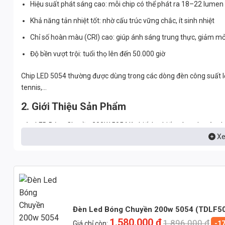
Hiệu suất phát sáng cao: mỗi chip có thể phát ra 18–22 lumen
Khả năng tản nhiệt tốt: nhờ cấu trúc vững chắc, ít sinh nhiệt
Chỉ số hoàn màu (CRI) cao: giúp ánh sáng trung thực, giảm m
Độ bền vượt trội: tuổi thọ lên đến 50.000 giờ
Chip LED 5054 thường được dùng trong các dòng đèn công suất l
tennis,…
2. Giới Thiệu Sản Phẩm
Đèn LED Bóng Chuyền 200W 5054 là thiết bị chiếu sáng chuyên dụn
Xe
cao, sản phẩm cung cấp ánh sáng mạnh, đều, đảm bảo tiêu chuẩn
Thông số cơ bản:
Công suất: 200W
Chip LED: 5054 – ánh sáng trắng trung tính hoặc trắng lạnh
Hiệu suất phát quang: 130–150 lm/W
Đèn Led Bóng Chuyền 200w 5054 (TDLF50
Chống nước, chống bụi: IP66
1.580.000
₫
1.896.000
₫
Giá chỉ còn:
-1