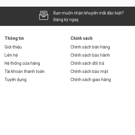
Bạn muốn nhận khuyến mãi đặc biệt?
nh sáng mạnh:
Đăng ký ngay.
à thi đấu
Thông tin
Chính sách
Giới thiệu
Chính sách bán hàng
Liên hệ
Chính sách bảo hành
Hệ thống cửa hàng
Chính sách đổi trả
g liên thôn, đô thị, mang lại ánh sáng an toàn và tiết kiệm.
Tài khoản thanh toán
Chính sách bảo mật
Tuyển dụng
Chính sách giao hàng
de
i thi đấu chuyên nghiệp
eo