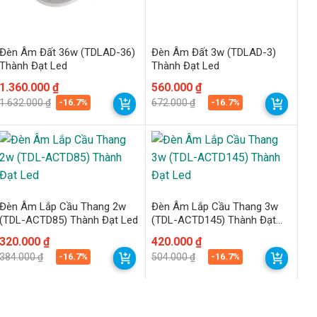
Đèn Âm Đất 36w (TDLAD-36)
Đèn Âm Đất 3w (TDLAD-3)
Thành Đạt Led
Thành Đạt Led
Giá
Giá
1.360.000
₫
Giá
Giá
560.000
₫
gốc
hiện
gốc
hiện
-16.7%
-16.7%
1.632.000
₫
672.000
₫
là:
tại
là:
tại
1.632.000 ₫.
là:
672.000 ₫.
là:
1.360.000 ₫.
560.000 ₫.
Đèn Âm Lắp Cầu Thang 2w
Đèn Âm Lắp Cầu Thang 3w
(TDL-ACTD85) Thành Đạt Led
(TDL-ACTD145) Thành Đạt
Led
Giá
Giá
320.000
₫
Giá
Giá
420.000
₫
gốc
hiện
gốc
hiện
-16.7%
-16.7%
384.000
₫
504.000
₫
là:
tại
là:
tại
384.000 ₫.
là:
504.000 ₫.
là:
320.000 ₫.
420.000 ₫.