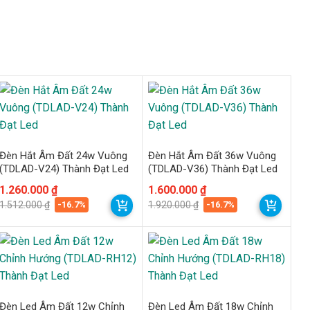
Đèn Hắt Âm Đất 24w Vuông
Đèn Hắt Âm Đất 36w Vuông
(TDLAD-V24) Thành Đạt Led
(TDLAD-V36) Thành Đạt Led
Giá
Giá
1.260.000
₫
Giá
Giá
1.600.000
₫
gốc
hiện
gốc
hiện
-16.7%
-16.7%
1.512.000
₫
1.920.000
₫
là:
tại
là:
tại
1.512.000 ₫.
là:
1.920.000 ₫.
là:
1.260.000 ₫.
1.600.000 ₫.
Đèn Led Âm Đất 12w Chỉnh
Đèn Led Âm Đất 18w Chỉnh