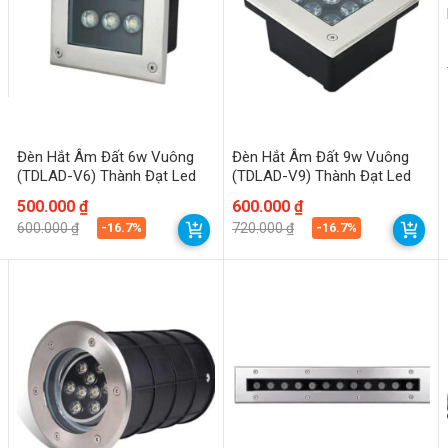
Đèn Hắt Âm Đất 6w Vuông
Đèn Hắt Âm Đất 9w Vuông
(TDLAD-V6) Thành Đạt Led
(TDLAD-V9) Thành Đạt Led
Giá
Giá
500.000
₫
Giá
Giá
600.000
₫
gốc
hiện
gốc
hiện
-16.7%
-16.7%
600.000
₫
720.000
₫
là:
tại
là:
tại
600.000 ₫.
là:
720.000 ₫.
là:
500.000 ₫.
600.000 ₫.