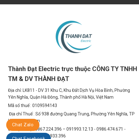
Thành Đạt Electric trực thuộc CÔNG TY TNHH
TM & DV THÀNH ĐẠT
Địa chỉ: LK811 - DV 31 Khu C, Khu Đất Dịch Vụ Hòa Bình, Phường
Yên Nghĩa, Quận Hà Đông, Thành phố Hà Nội, Việt Nam
Mã số thuế : 0109594143
Địa chỉ Thuế : Số 938 đường Quang Trung, Phường Yên Nghĩa, TP
Hà Nội, Việt Nam
Chat Zalo
Số điện thoại: 0867.224.396 – 091993.12.13 - 0986.474.671 -
0924.734.666 - 0867.933.396
Chat Facebook