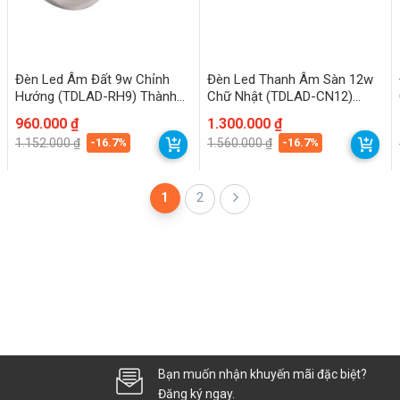
Đèn Led Âm Đất 9w Chỉnh
Đèn Led Thanh Âm Sàn 12w
Hướng (TDLAD-RH9) Thành
Chữ Nhật (TDLAD-CN12)
Đạt Led
Thành Đạt Led
Giá
Giá
960.000
₫
Giá
Giá
1.300.000
₫
gốc
hiện
gốc
hiện
-16.7%
-16.7%
1.152.000
₫
1.560.000
₫
là:
tại
là:
tại
1.152.000 ₫.
là:
1.560.000 ₫.
là:
960.000 ₫.
1.300.000 ₫.
1
2
Bạn muốn nhận khuyến mãi đặc biệt?
Đăng ký ngay.