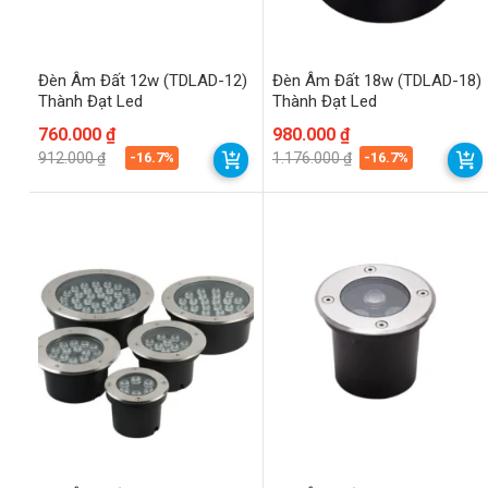
Đèn Âm Đất 12w (TDLAD-12)
Đèn Âm Đất 18w (TDLAD-18)
Thành Đạt Led
Thành Đạt Led
Giá
Giá
760.000
₫
Giá
Giá
980.000
₫
gốc
hiện
gốc
hiện
-16.7%
-16.7%
912.000
₫
1.176.000
₫
là:
tại
là:
tại
912.000 ₫.
là:
1.176.000 ₫.
là:
760.000 ₫.
980.000 ₫.