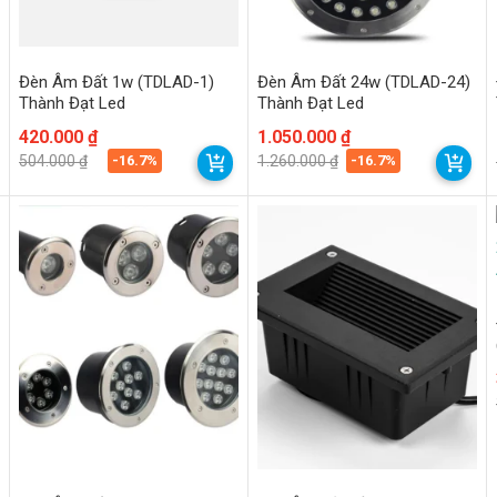
Đèn Âm Đất 1w (TDLAD-1)
Đèn Âm Đất 24w (TDLAD-24)
Thành Đạt Led
Thành Đạt Led
Giá
Giá
420.000
₫
Giá
Giá
1.050.000
₫
gốc
hiện
gốc
hiện
-16.7%
-16.7%
504.000
₫
1.260.000
₫
là:
tại
là:
tại
504.000 ₫.
là:
1.260.000 ₫.
là:
420.000 ₫.
1.050.000 ₫.