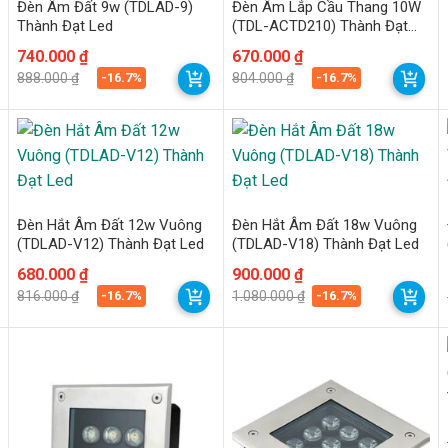
Đèn Âm Đất 9w (TDLAD-9)
Đèn Âm Lắp Cầu Thang 10W
Thành Đạt Led
(TDL-ACTD210) Thành Đạt
Led
Giá
Giá
740.000
₫
Giá
Giá
670.000
₫
gốc
hiện
gốc
hiện
-16.7%
-16.7%
888.000
₫
804.000
₫
là:
tại
là:
tại
888.000 ₫.
là:
804.000 ₫.
là:
740.000 ₫.
670.000 ₫.
Đèn Hắt Âm Đất 12w Vuông
Đèn Hắt Âm Đất 18w Vuông
(TDLAD-V12) Thành Đạt Led
(TDLAD-V18) Thành Đạt Led
Giá
Giá
680.000
₫
Giá
Giá
900.000
₫
gốc
hiện
gốc
hiện
-16.7%
-16.7%
816.000
₫
1.080.000
₫
là:
tại
là:
tại
816.000 ₫.
là:
1.080.000 ₫.
là:
680.000 ₫.
900.000 ₫.