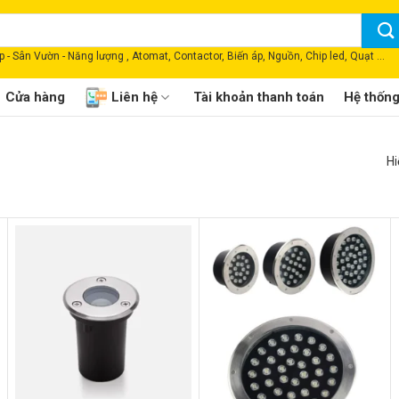
 - Sân Vườn - Năng lượng , Atomat, Contactor, Biến áp, Nguồn, Chip led, Quạt ...
Cửa hàng
Liên hệ
Tài khoản thanh toán
Hệ thốn
Hi