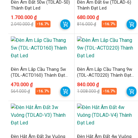
Đèn Âm Đất 50w (TDLAD-50)
Đèn Âm Đất 6w (TDLAD-6)
Thành Đạt Led
Thành Đạt Led
Giá
Giá
1.700.000
₫
Giá
Giá
680.000
₫
gốc
hiện
gốc
hiện
-16.7%
-16.7%
2.040.000
₫
816.000
₫
là:
tại
là:
tại
2.040.000 ₫.
là:
816.000 ₫.
là:
1.700.000 ₫.
680.000 ₫.
Đèn Âm Lắp Cầu Thang 5w
Đèn Âm Lắp Cầu Thang 9w
(TDL-ACTD160) Thành Đạt
(TDL-ACTD220) Thành Đạt
Led
Led
Giá
Giá
470.000
₫
Giá
Giá
840.000
₫
gốc
hiện
gốc
hiện
-16.7%
-16.7%
564.000
₫
1.008.000
₫
là:
tại
là:
tại
564.000 ₫.
là:
1.008.000 ₫.
là:
470.000 ₫.
840.000 ₫.
Đèn Hắt Âm Đất 3w Vuông
Đèn Hắt Âm Đất 4w Vuông