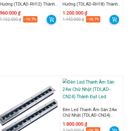
Hướng (TDLAD-RH12) Thành
Hướng (TDLAD-RH18) Thành
Đạt Led
Đạt Led
Giá
Giá
960.000
₫
Giá
Giá
1.200.000
₫
gốc
hiện
gốc
hiện
-16.7%
-16.7%
1.152.000
₫
1.440.000
₫
là:
tại
là:
tại
1.152.000 ₫.
là:
1.440.000 ₫.
là:
960.000 ₫.
1.200.000 ₫.
Đèn Led Thanh Âm Sàn 24w
Chữ Nhật (TDLAD-CN24)
Thành Đạt Led
Giá
Giá
1.800.000
₫
gốc
hiện
-16.7%
2.160.000
₫