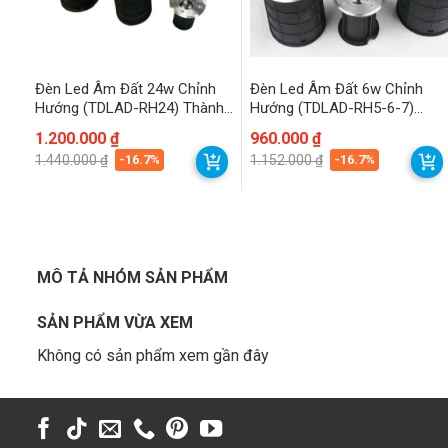
Đèn Led Âm Đất 24w Chỉnh
Đèn Led Âm Đất 6w Chỉnh
Hướng (TDLAD-RH24) Thành
Hướng (TDLAD-RH5-6-7)
Đạt Led
Thành Đạt Led
Giá
Giá
1.200.000
₫
Giá
Giá
960.000
₫
gốc
hiện
gốc
hiện
-16.7%
-16.7%
1.440.000
₫
1.152.000
₫
là:
tại
là:
tại
1.440.000 ₫.
là:
1.152.000 ₫.
là:
1.200.000 ₫.
960.000 ₫.
MÔ TẢ NHÓM SẢN PHẨM
SẢN PHẨM VỪA XEM
Không có sản phẩm xem gần đây