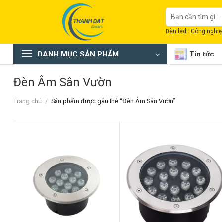
Chuyển
Tìm
đến
kiếm:
nội
Đèn led : Công nghiệp
dung
DANH MỤC SẢN PHẨM
Tin tức
Đèn Âm Sân Vườn
Trang chủ
/
Sản phẩm được gắn thẻ “Đèn Âm Sân Vườn”