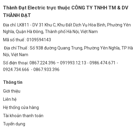
Thành Đạt Electric trực thuộc CÔNG TY TNHH TM & DV
Chịu lực, chống nước vượt trội – hoạt động ổn định lâu dài.
THÀNH ĐẠT
Tiết kiệm điện năng và thân thiện môi trường.
Địa chỉ: LK811 - DV 31 Khu C, Khu Đất Dịch Vụ Hòa Bình, Phường Yên
Giá thành hợp lý, phù hợp cả công trình dân dụng và chuyên
Nghĩa, Quận Hà Đông, Thành phố Hà Nội, Việt Nam
nghiệp.
Mã số thuế : 0109594143
Địa chỉ Thuế : Số 938 đường Quang Trung, Phường Yên Nghĩa, TP Hà
6. So sánh kinh tế: Chi phí tiền điện và bảo trì sau 5
Nội, Việt Nam
năm
Số điện thoại: 0867.224.396 – 091993.12.13 - 0986.474.671 -
So với đèn chiếu sáng truyền thống, đèn hắt âm đất 9W vuông LED
0924.734.666 - 0867.933.396
của Thành Đạt Led giúp tiết kiệm đến 70% điện năng. Với tuổi thọ cao
Thông tin
từ 30.000 – 50.000 giờ, chi phí bảo trì và thay thế cũng giảm đáng kể.
Sau 5 năm sử dụng, tổng chi phí (bao gồm tiền điện và bảo trì) của
Giới thiệu
đèn LED sẽ thấp hơn đáng kể so với đèn truyền thống, mang lại lợi ích
Liên hệ
kinh tế vượt trội.
Hệ thống cửa hàng
7. Phân tích kỹ thuật chi tiết
Tài khoản thanh toán
Tuyển dụng
Đèn hắt âm đất 9W vuông (TDLAD-V9) được thiết kế với các thông số
kỹ thuật tối ưu: