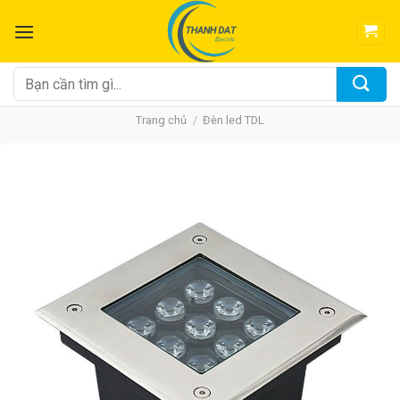
Chuyển
đến
nội
dung
Tìm
kiếm:
Trang chủ
/
Đèn led TDL