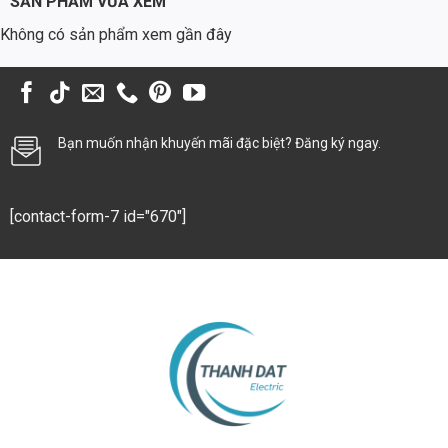
SẢN PHẨM VỪA XEM
Trang trí gốc cây, tiểu cảnh: Làm nổi bật vẻ đẹp tự nhiên hoặc
Không có sản phẩm xem gần đây
nhân tạo trong không gian xanh.
Chiếu sáng tường, cột trụ, tượng: Nhấn mạnh chi tiết kiến trúc
hoặc nghệ thuật.
Ứng dụng tại biệt thự, resort, khu nghỉ dưỡng, công viên: Nâng
Bạn muốn nhận khuyến mãi đặc biệt? Đăng ký ngay.
tầm thẩm mỹ và tạo điểm nhấn cho không gian ngoài trời.
Chiếu sáng đường liên thôn, đô thị: Cung cấp ánh sáng an toàn,
[contact-form-7 id="670"]
bền bỉ cho hệ thống giao thông.
Chiếu sáng bãi xe: Đảm bảo tầm nhìn tốt, tăng cường an ninh.
Chiếu sáng khu công nghiệp (KCN): Cung cấp ánh sáng ổn định,
tiết kiệm năng lượng cho các khu vực sản xuất.
5. Tại sao nên chọn đèn hắt âm đất vuông 9W Thành Đạt
Led?
Cường độ ánh sáng cao hơn loại 6W, phù hợp khu vực rộng.
Thẩm mỹ cao, dễ kết hợp với thiết kế kiến trúc và sân vườn.