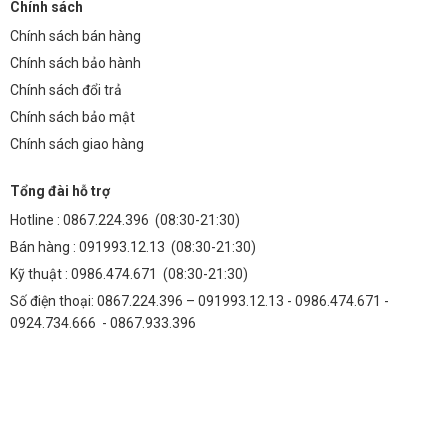
Chính sách
Vật liệu vỏ: Hợp kim nhôm ADC12, đảm bảo độ bền và khả năng
Chính sách bán hàng
tản nhiệt tốt.
Chính sách bảo hành
Chip LED: Bridgelux/Philips, hiệu suất cao, tuổi thọ dài.
Chính sách đổi trả
Công suất: 9W
Chính sách bảo mật
Điện áp: 220V
Chính sách giao hàng
Chỉ số hoàn màu (CRI): > 85
Tổng đài hỗ trợ
Hệ số công suất (PF): > 0.9
Hotline :
0867.224.396
(08:30-21:30)
Cấp độ bảo vệ: IP67
Bán hàng :
091993.12.13
(08:30-21:30)
Kỹ thuật :
0986.474.671
(08:30-21:30)
8. Câu hỏi thường gặp (FAQ)
Số điện thoại: 0867.224.396 – 091993.12.13 - 0986.474.671 -
1. Đèn hắt âm đất 9W vuông có dễ lắp đặt không?
0924.734.666 - 0867.933.396
Đèn hắt âm đất 9W vuông được thiết kế đơn giản, dễ dàng lắp đặt.
Tuy nhiên, để đảm bảo an toàn và hiệu quả, bạn nên tham khảo
hướng dẫn lắp đặt hoặc liên hệ với đội ngũ kỹ thuật của Thành Đạt
Led.