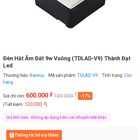
Đèn Hắt Âm Đất 9w Vuông (TDLAD-V9) Thành Đạt
Led
Thương hiệu:
Baseus
Mã sản phẩm:
TDLAD-V9
Tình trạng:
Còn
hàng
₫
₫
600.000
720.000
Giá chỉ còn:
-17%
₫
120.000
(Tiết kiệm:
)
Giá BiG Sale - Không áp dụng kèm các Khuyến Mãi khác
Thông tin hỗ trợ thêm