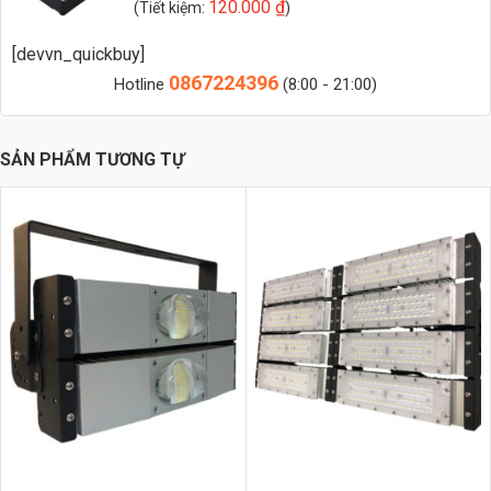
120.000
₫
(Tiết kiệm:
)
Zalo 2 (Hỗ trợ nhanh)
[devvn_quickbuy]
0867224396
Hotline
(8:00 - 21:00)
1. Đèn âm đất là gì?
Đèn âm đất là loại đèn LED được thiết kế để lắp đặt chìm dưới mặt
SẢN PHẨM TƯƠNG TỰ
đất, sàn bê tông, hay nền gạch, giúp ánh sáng được chiếu hắt từ dưới
lên, tạo hiệu ứng trang trí ấn tượng và hiện đại. Nhờ khả năng chống
nước, chịu lực tốt, đèn âm đất thường được sử dụng trong các khu
vực ngoài trời như sân vườn, công viên, lối đi, tiểu cảnh, hay tường
rào. Trong đó, đèn hắt âm đất 9W vuông là lựa chọn lý tưởng cho các
khu vực cần chiếu sáng mạnh mẽ và đều hơn so với các loại công
suất thấp.
2. Đặc điểm nổi bật của Đèn Hắt Âm Đất 9w Vuông
(TDLAD-V9)
Thiết kế vuông hiện đại: Với kiểu dáng vuông vức, tinh tế, đèn dễ
dàng kết hợp hài hòa với các phong cách cảnh quan sân vườn
hoặc kiến trúc ngoài trời.