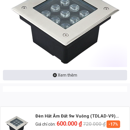
Xem thêm
Nhận báo giá đèn LED – tư vấn nhanh & giá tận xưởng
Nhắn: Loại đèn + Công suất + Số lượng để nhận báo giá
nhanh
Đèn Hắt Âm Đất 9w Vuông (TDLAD-V9)
Thành Đạt Led
600.000
₫
720.000
₫
Zalo 1 (Tư vấn chính)
Giá chỉ còn:
-17%