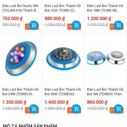
Đèn Led Âm Nước 9W
Đèn Led Âm Thành Hồ
Đèn Led Âm Thành Hồ
(TDLAN-D9) Thành Đạt
Bơi 12W (TDBB12)
Bơi 18W (TDBB18)
Led
Thành Đạt Led
Thành Đạt Led
Giá
Giá
750.000
₫
Giá
Giá
880.000
₫
Giá
Giá
1.200.000
₫
gốc
hiện
gốc
hiện
gốc
hiện
900.000
₫
1.056.000
₫
1.440.000
₫
là:
tại
là:
tại
là:
tại
-16.7%
-16.7%
-16.7%
900.000 ₫.
là:
1.056.000 ₫.
là:
1.440.000 ₫.
là:
750.000 ₫.
880.000 ₫.
1.200.000 ₫.
Đèn Led Âm Thành Hồ
Đèn Led Âm Thành Hồ
Đèn Led Âm Thành Hồ
Bơi 24W (TDBB24)
Bơi 36W (TDBB36)
Bơi 9W (TDBB9) Thành
Thành Đạt Led
Thành Đạt Led
Đạt Led
Giá
Giá
1.300.000
₫
Giá
Giá
1.400.000
₫
Giá
Giá
860.000
₫
gốc
hiện
gốc
hiện
gốc
hiện
1.560.000
₫
1.680.000
₫
1.032.000
₫
là:
tại
là:
tại
là:
tại
-16.7%
-16.7%
-16.7%
1.560.000 ₫.
là:
1.680.000 ₫.
là:
1.032.000 ₫.
là:
1.300.000 ₫.
1.400.000 ₫.
860.000 ₫.
MÔ TẢ NHÓM SẢN PHẨM