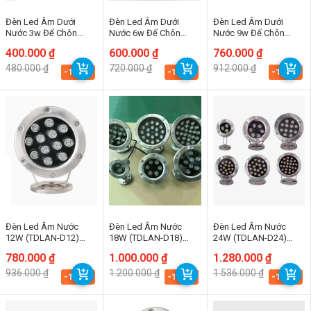
Đèn Led Âm Dưới
Đèn Led Âm Dưới
Đèn Led Âm Dưới
Nước 3w Đế Chôn
Nước 6w Đế Chôn
Nước 9w Đế Chôn
(TDLAN-DC3) Thành
(TDLAN-DC6) Thành
(TDLAN-DC9) Thành
Giá
Giá
400.000
₫
Giá
Giá
600.000
₫
Giá
Giá
760.000
₫
Đạt Led Thành Đạt Led
Đạt Led Thành Đạt Led
Đạt Led Thành Đạt Led
gốc
hiện
gốc
hiện
gốc
hiện
480.000
₫
720.000
₫
912.000
₫
là:
tại
là:
tại
là:
tại
-16.7%
-16.7%
-16.7%
480.000 ₫.
là:
720.000 ₫.
là:
912.000 ₫.
là:
400.000 ₫.
600.000 ₫.
760.000 ₫.
Đèn Led Âm Nước
Đèn Led Âm Nước
Đèn Led Âm Nước
12W (TDLAN-D12)
18W (TDLAN-D18)
24W (TDLAN-D24)
Thành Đạt Led
Thành Đạt Led
Thành Đạt Led
Giá
Giá
780.000
₫
Giá
Giá
1.000.000
₫
Giá
Giá
1.280.000
₫
gốc
hiện
gốc
hiện
gốc
hiện
936.000
₫
1.200.000
₫
1.536.000
₫
là:
tại
là:
tại
là:
tại
-16.7%
-16.7%
-16.7%
936.000 ₫.
là:
1.200.000 ₫.
là:
1.536.000 ₫.
là:
780.000 ₫.
1.000.000 ₫.
1.280.000 ₫.