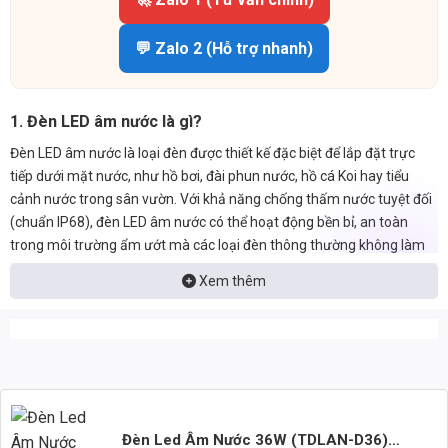
💬 Zalo 2 (Hỗ trợ nhanh)
1. Đèn LED âm nước là gì?
Đèn LED âm nước là loại đèn được thiết kế đặc biệt để lắp đặt trực
tiếp dưới mặt nước, như hồ bơi, đài phun nước, hồ cá Koi hay tiểu
cảnh nước trong sân vườn. Với khả năng chống thấm nước tuyệt đối
(chuẩn IP68), đèn LED âm nước có thể hoạt động bền bỉ, an toàn
trong môi trường ẩm ướt mà các loại đèn thông thường không làm
được.
Xem thêm
2. Ưu điểm nổi bật của đèn LED âm nước 36W (TDLAN-
D36)
Công suất 36W mạnh mẽ cung cấp nguồn sáng lớn, giúp chiếu
sáng hiệu quả các không gian nước có diện tích rộng.
Tiết kiệm điện năng vượt trội so với các loại đèn truyền thống, góp
phần giảm chi phí vận hành lâu dài.
Đèn Led Âm Nước 36W (TDLAN-D36)