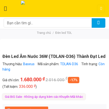
Chuyển
đến
nội
dung
Tìm
kiếm:
Trang chủ
/
Đèn led TDL
Đèn Led Âm Nước 36W (TDLAN-D36) Thành Đạt Led
Thương hiệu:
Baseus
Mã sản phẩm:
TDLAN-D36
Tình trạng:
Còn
hàng
₫
₫
1.680.000
2.016.000
Giá chỉ còn:
-17%
₫
336.000
(Tiết kiệm:
)
Giá BiG Sale - Không áp dụng kèm các Khuyến Mãi khác