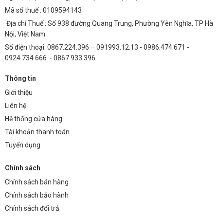
Tuổi thọ
50.000 giờ
2.000 giờ
Mã số thuế : 0109594143
Địa chỉ Thuế : Số 938 đường Quang Trung, Phường Yên Nghĩa, TP Hà
Chi phí thay
Cao (thay thế thường
Thấp (ít thay thế)
thế
xuyên)
Nội, Việt Nam
Số điện thoại: 0867.224.396 – 091993.12.13 - 0986.474.671 -
Tiết kiệm điện
Cao hơn 80%
Thấp
0924.734.666 - 0867.933.396
Với tuổi thọ cao và hiệu suất tiết kiệm điện vượt trội, đèn LED âm
Thông tin
nước 36W (TDLAN-D36) giúp giảm thiểu chi phí vận hành và bảo trì
Giới thiệu
trong dài hạn.
Liên hệ
6. Câu hỏi thường gặp (FAQ)
Hệ thống cửa hàng
1. Đèn LED âm nước 36W có dễ lắp đặt không?
Tài khoản thanh toán
Đèn được thiết kế với hệ thống đấu nối đơn giản, dễ dàng lắp đặt. Tuy
Tuyển dụng
nhiên, để đảm bảo an toàn, bạn nên tham khảo ý kiến của kỹ thuật
viên chuyên nghiệp.
Chính sách
Chính sách bán hàng
2. Đèn có thể hoạt động được trong môi trường
Chính sách bảo hành
nước mặn không?
Chính sách đổi trả
Có, đèn được chế tạo từ vật liệu chống ăn mòn cao cấp, có thể hoạt