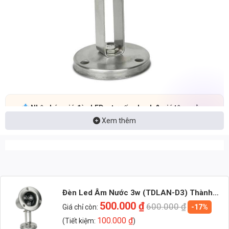
Nhận báo giá đèn LED – tư vấn nhanh & giá tận xưởng
Xem thêm
Nhắn: Loại đèn + Công suất + Số lượng để nhận báo giá
nhanh
Zalo 1 (Tư vấn chính)
Zalo 2 (Hỗ trợ nhanh)
Đèn Led Âm Nước 3w (TDLAN-D3) Thành
Đạt Led
500.000
₫
600.000
₫
Giá chỉ còn:
-17%
100.000
₫
(Tiết kiệm:
)
1. Đèn Led Âm Nước Là Gì?