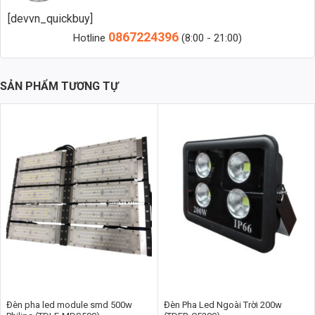
Đèn Led âm nước là loại đèn chuyên dụng được thiết kế để lắp đặt
[devvn_quickbuy]
chìm dưới mặt nước, như trong hồ bơi, đài phun nước, tiểu cảnh nước
0867224396
Hotline
(8:00 - 21:00)
hoặc hồ cá. Với khả năng chống nước tuyệt đối theo chuẩn IP68, đèn
âm nước đảm bảo hoạt động ổn định và an toàn trong môi trường
ẩm ướt, giúp tạo hiệu ứng ánh sáng lung linh cho không gian dưới
SẢN PHẨM TƯƠNG TỰ
nước.
2. Tại Sao Nên Chọn Đèn Led Âm Nước 3W (TDLAN-D3)?
Đèn Led Âm Nước 3w (TDLAN-D3) của Thành Đạt Led không chỉ đáp
ứng các tiêu chuẩn về chất lượng và an toàn mà còn mang đến
những lợi ích vượt trội so với các sản phẩm thông thường.
2.1. Tiết Kiệm Điện Năng Hiệu Quả
Với công suất chỉ 3W, đèn Led âm nước 3W rất tiết kiệm điện nhưng
vẫn mang lại ánh sáng ổn định, đủ để làm nổi bật các chi tiết nhỏ
trong hồ bơi, tiểu cảnh hay đài phun nước. Điều này giúp giảm đáng
kể chi phí điện năng trong quá trình sử dụng lâu dài.
2.2. Kích Thước Nhỏ Gọn, Dễ Dàng Lắp Đặt
Đèn pha led module smd 500w
Đèn Pha Led Ngoài Trời 200w