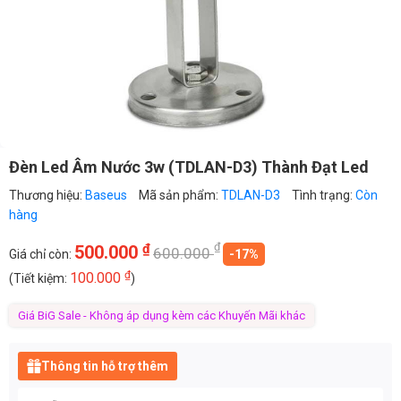
Đèn Led Âm Nước 3w (TDLAN-D3) Thành Đạt Led
Thương hiệu:
Baseus
Mã sản phẩm:
TDLAN-D3
Tình trạng:
Còn
hàng
₫
₫
500.000
600.000
Giá chỉ còn:
-17%
₫
100.000
(Tiết kiệm:
)
Giá BiG Sale - Không áp dụng kèm các Khuyến Mãi khác
Thông tin hỗ trợ thêm