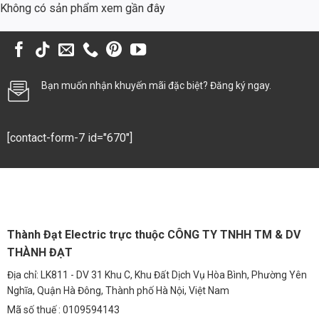
Hệ số công suất (PF):
PF > 0.9, đảm bảo hiệu suất sử dụng điện
Không có sản phẩm xem gần đây
cao và giảm thiểu tổn thất năng lượng.
Điện áp:
AC 12V, đảm bảo an toàn khi sử dụng trong môi trường
nước.
Tiêu chuẩn chống nước:
IP68, đảm bảo khả năng chống nước
Bạn muốn nhận khuyến mãi đặc biệt? Đăng ký ngay.
tuyệt đối.
4. So Sánh Kinh Tế: Tiết Kiệm Chi Phí Về Lâu Dài
[contact-form-7 id="670"]
So với các loại đèn truyền thống, đèn Led Âm Nước 3w (TDLAN-D3)
mang lại lợi ích kinh tế vượt trội:
Tiết kiệm điện năng:
Tiêu thụ điện năng thấp hơn 80% so với đèn
halogen và 50% so với đèn huỳnh quang.
Tuổi thọ cao:
Tuổi thọ trung bình từ 30.000 – 50.000 giờ, giảm
Thành Đạt Electric trực thuộc CÔNG TY TNHH TM & DV
thiểu chi phí thay thế và bảo trì.
THÀNH ĐẠT
Giảm chi phí bảo trì:
Do tuổi thọ cao và khả năng chống chịu tốt,
Địa chỉ: LK811 - DV 31 Khu C, Khu Đất Dịch Vụ Hòa Bình, Phường Yên
đèn Led âm nước ít cần bảo trì hơn so với các loại đèn khác.
Nghĩa, Quận Hà Đông, Thành phố Hà Nội, Việt Nam
Mã số thuế : 0109594143