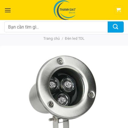
Chuyển
đến
nội
dung
Tìm
kiếm:
Trang chủ
/
Đèn led TDL