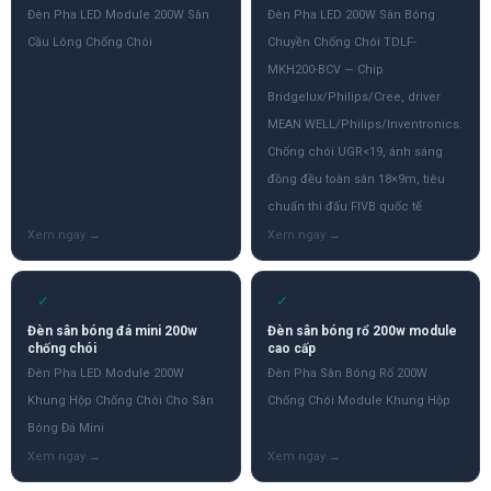
Đèn Pha LED Module 200W Sân
Đèn Pha LED 200W Sân Bóng
Cầu Lông Chống Chói
Chuyền Chống Chói TDLF-
MKH200-BCV — Chip
Bridgelux/Philips/Cree, driver
MEAN WELL/Philips/Inventronics.
Chống chói UGR<19, ánh sáng
đồng đều toàn sân 18×9m, tiêu
chuẩn thi đấu FIVB quốc tế
✓
✓
Đèn sân bóng đá mini 200w
Đèn sân bóng rổ 200w module
chống chói
cao cấp
Đèn Pha LED Module 200W
Đèn Pha Sân Bóng Rổ 200W
Khung Hộp Chống Chói Cho Sân
Chống Chói Module Khung Hộp
Bóng Đá Mini