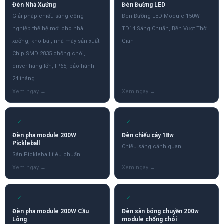
Đèn Nhà Xưởng
Đèn Đường LED
Giải pháp chiếu sáng công
Đèn Đường LED Module 150W
nghiệp thế hệ mới cho nhà
TD14 Sáng Chuẩn, Bền Vượt Thời
xưởng, kho bãi, nhà máy sản xuất.
Gian
Chip SMD 2835 chống chói,
driver hãng lớn, IP65, bảo hành
24 tháng.
✓
✓
Đèn pha module 200W
Đèn chiếu cây 18w
Pickleball
Chiếu sáng cảnh quan
Sân Pickleball tiêu chuẩn
✓
✓
Đèn pha module 200W Cầu
Đèn sân bóng chuyền 200w
Lông
module chống chói