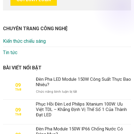
CHUYÊN TRANG CÔNG NGHỆ
Kiến thức chiếu sáng
Tin tức
BÀI VIẾT NỔI BẬT
Đèn Pha LED Module 150W Công Suất Thực Bao
Nhiêu?
09
Th8
ở
Chức năng bình luận bị tắt
Đèn
Pha
Phục Hồi Đèn Led Philips Xitanium 100W: Ưu
LED
Việt TDL – Khẳng Định Vị Thế Số 1 Của Thành
09
Module
Đạt LED
Th8
150W
Công
Suất
Đèn Pha Module 150W IP66 Chống Nước Có
Thực