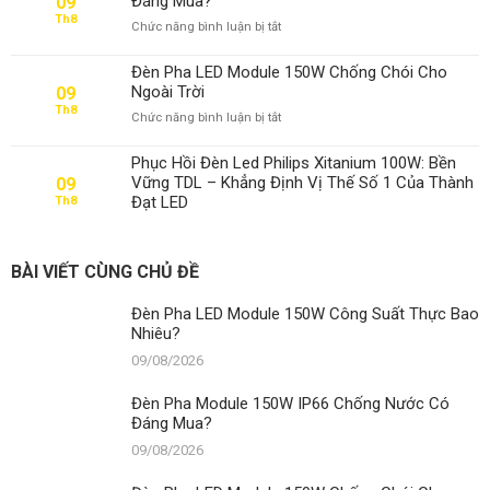
Đáng Mua?
09
Bao
Th8
ở
Chức năng bình luận bị tắt
Nhiêu?
Đèn
Pha
Đèn Pha LED Module 150W Chống Chói Cho
Module
Ngoài Trời
09
150W
Th8
ở
Chức năng bình luận bị tắt
IP66
Đèn
Chống
Pha
Nước
Phục Hồi Đèn Led Philips Xitanium 100W: Bền
LED
Có
Vững TDL – Khẳng Định Vị Thế Số 1 Của Thành
09
Module
Đáng
Đạt LED
Th8
150W
Mua?
Chống
Chói
Cho
BÀI VIẾT CÙNG CHỦ ĐỀ
Ngoài
Trời
Đèn Pha LED Module 150W Công Suất Thực Bao
Nhiêu?
09/08/2026
Đèn Pha Module 150W IP66 Chống Nước Có
Đáng Mua?
09/08/2026