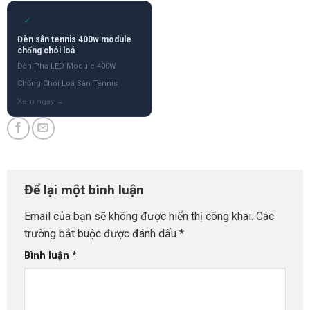
✓
Đèn sân tennis 400w module
chống chói loá
Đèn Pha LED Module 400W
Chống Chói Loá Sân Tennis
Để lại một bình luận
Email của bạn sẽ không được hiển thị công khai.
Các
trường bắt buộc được đánh dấu
*
Bình luận
*