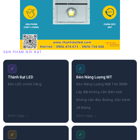
SẢN PHẨM NỔI BẬT
✓
✓
Thành Đạt LED
Đèn Năng Lượng MT
Đèn LED chính hãng
Đèn Năng Lượng Mặt Trời 300W
Lắp đặt không cần điện lưới,
không cần đào đường, bảo hành
24 tháng.
✓
✓