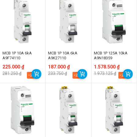
MCB 1P 10A 6kA
MCB 1P 10A 6kA
MCB 1P 125A 10kA
A9F74110
A9K27110
A9N18359
Giá
Giá
225.000
₫
Giá
Giá
187.000
₫
Giá
Giá
1.578.500
₫
gốc
hiện
gốc
hiện
gốc
hiện
281.250
₫
233.750
₫
1.973.125
₫
là:
tại
là:
tại
là:
tại
-20%
-20%
-20%
281.250 ₫.
là:
233.750 ₫.
là:
1.973.125 ₫.
là:
225.000 ₫.
187.000 ₫.
1.578.500 ₫.