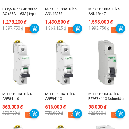
Easy9 RCCB 4P 30MA
MCB 1P 100A 10kA
MCB 1P 100A 15kA
AC (25A – 63A) type
A9N18358
A9N18447
400V Resi EZ9R34425
Giá
Giá
1.278.200
₫
Giá
Giá
1.490.500
₫
Giá
Giá
1.595.000
₫
gốc
hiện
gốc
hiện
gốc
hiện
1.597.750
₫
1.863.125
₫
1.993.750
₫
là:
tại
là:
tại
là:
tại
-20%
-20%
-20%
1.597.750 ₫.
là:
1.863.125 ₫.
là:
1.993.750 ₫.
là:
1.278.200 ₫.
1.490.500 ₫.
1.595.000 ₫.
MCB 1P 10A 10kA
MCB 1P 10A 15kA
MCB 1P 10A 4.5kA
A9F84110
A9F94110
EZ9F34110 Schneider
Giá
Giá
363.000
₫
Giá
Giá
616.000
₫
Giá
Giá
98.000
₫
gốc
hiện
gốc
hiện
gốc
hiện
453.750
₫
770.000
₫
122.500
₫
là:
tại
là:
tại
là:
tại
-20%
-20%
-20%
453.750 ₫.
là:
770.000 ₫.
là:
122.500 ₫.
là:
363.000 ₫.
616.000 ₫.
98.000 ₫.