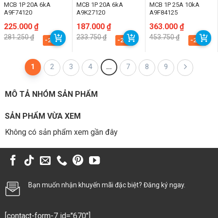
MCB 1P 20A 6kA
MCB 1P 20A 6kA
MCB 1P 25A 10kA
A9F74120
A9K27120
A9F84125
Giá
Giá
225.000
₫
Giá
Giá
187.000
₫
Giá
Giá
363.000
₫
gốc
hiện
gốc
hiện
gốc
hiện
281.250
₫
233.750
₫
453.750
₫
là:
tại
là:
tại
là:
tại
-20%
-20%
-20%
281.250 ₫.
là:
233.750 ₫.
là:
453.750 ₫.
là:
225.000 ₫.
187.000 ₫.
363.000 ₫.
1
2
3
4
…
7
8
9
MÔ TẢ NHÓM SẢN PHẨM
SẢN PHẨM VỪA XEM
Không có sản phẩm xem gần đây
Bạn muốn nhận khuyến mãi đặc biệt? Đăng ký ngay.
[contact-form-7 id="670"]