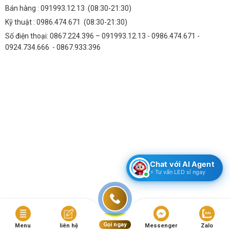
Bán hàng :
091993.12.13
(08:30-21:30)
Kỹ thuật :
0986.474.671
(08:30-21:30)
Số điện thoại: 0867.224.396 – 091993.12.13 - 0986.474.671 -
0924.734.666 - 0867.933.396
Chat với AI Agent
⚡ Tư vấn LED sỉ ngay
Copyright 2026 ©
Bản Quyền Thuộc Thành Đạt LED
Gọi ngay
Menu
liên hệ
Messenger
Zalo