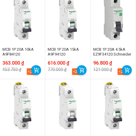
MCB 1P 20A 10kA
MCB 1P 20A 15kA
MCB 1P 20A 4.5kA
A9F84120
A9F94120
EZ9F34120 Schneider
Giá
Giá
363.000
₫
Giá
Giá
616.000
₫
Giá
Giá
96.800
₫
gốc
hiện
gốc
hiện
gốc
hiện
453.750
₫
770.000
₫
121.000
₫
là:
tại
là:
tại
là:
tại
-20%
-20%
-20%
453.750 ₫.
là:
770.000 ₫.
là:
121.000 ₫.
là:
363.000 ₫.
616.000 ₫.
96.800 ₫.