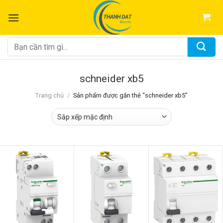
Chuyển
đến
nội
dung
Tìm
kiếm:
schneider xb5
Trang chủ
/
Sản phẩm được gắn thẻ “schneider xb5”