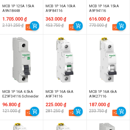
MCB 1P 125A 15kA
MCB 1P 16A 10kA
MCB 1P 16A 15kA
A9N18448
A9F84116
A9F94116
Giá
Giá
1.705.000
₫
Giá
Giá
363.000
₫
Giá
Giá
616.000
₫
gốc
hiện
gốc
hiện
gốc
hiện
2.131.250
₫
453.750
₫
770.000
₫
là:
tại
là:
tại
là:
tại
-20%
-20%
-20%
2.131.250 ₫.
là:
453.750 ₫.
là:
770.000 ₫.
là:
1.705.000 ₫.
363.000 ₫.
616.000 ₫.
MCB 1P 16A 4.5kA
MCB 1P 16A 6kA
MCB 1P 16A 6kA
EZ9F34116 Schneider
A9F74116
A9K27116
Giá
Giá
96.800
₫
Giá
Giá
225.000
₫
Giá
Giá
187.000
₫
gốc
hiện
gốc
hiện
gốc
hiện
121.000
₫
281.250
₫
233.750
₫
là:
tại
là:
tại
là:
tại
-20%
-20%
-20%
121.000 ₫.
là:
281.250 ₫.
là:
233.750 ₫.
là:
96.800 ₫.
225.000 ₫.
187.000 ₫.