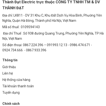
Thành Đạt Electric trực thuộc CÔNG TY TNHH TM & DV
Bạn có thể sử dụng nút Test trên thiết bị để kiểm tra chức năng RCD.
THÀNH ĐẠT
Nếu nút Test hoạt động, thiết bị đang hoạt động tốt. Ngoài ra, bạn
Địa chỉ: LK811 - DV 31 Khu C, Khu Đất Dịch Vụ Hòa Bình, Phường Yên
nên kiểm tra định kỳ bằng các thiết bị đo chuyên dụng.
Nghĩa, Quận Hà Đông, Thành phố Hà Nội, Việt Nam
3. Acti9 RCBO 1P+N 6kA, 300mA A9D41606 có dễ
Mã số thuế : 0109594143
dàng lắp đặt không?
Địa chỉ Thuế : Số 938 đường Quang Trung, Phường Yên Nghĩa, TP Hà
Nội, Việt Nam
Việc lắp đặt Acti9 RCBO 1P+N 6kA, 300mA A9D41606 tương đối đơn
Số điện thoại: 0867.224.396 – 091993.12.13 - 0986.474.671 -
giản, nhưng cần được thực hiện bởi người có chuyên môn về điện để
0924.734.666 - 0867.933.396
đảm bảo an toàn.
4. Mức dòng rò 300mA có an toàn không?
Thông tin
Giới thiệu
Mức dòng rò 300mA được sử dụng phổ biến trong các ứng dụng
Liên hệ
công nghiệp và thương mại, nơi có yêu cầu bảo vệ cao hơn. Đối với
các ứng dụng dân dụng, mức dòng rò 30mA thường được khuyến
Hệ thống cửa hàng
nghị.
Tài khoản thanh toán
Tuyển dụng
5. Tôi có thể mua Acti9 RCBO 1P+N 6kA, 300mA
A9D41606 ở đâu?
Chính sách