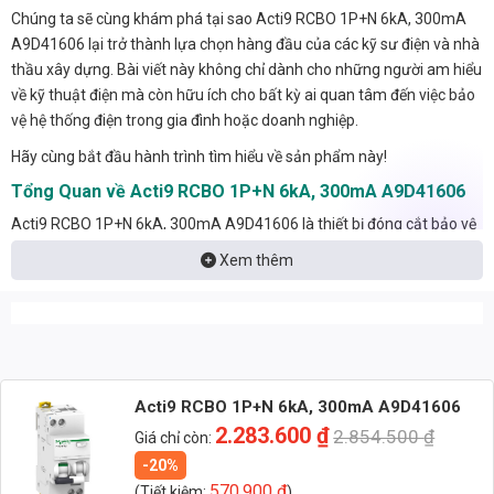
Chúng ta sẽ cùng khám phá tại sao Acti9 RCBO 1P+N 6kA, 300mA
A9D41606 lại trở thành lựa chọn hàng đầu của các kỹ sư điện và nhà
thầu xây dựng. Bài viết này không chỉ dành cho những người am hiểu
về kỹ thuật điện mà còn hữu ích cho bất kỳ ai quan tâm đến việc bảo
vệ hệ thống điện trong gia đình hoặc doanh nghiệp.
Hãy cùng bắt đầu hành trình tìm hiểu về sản phẩm này!
Tổng Quan về Acti9 RCBO 1P+N 6kA, 300mA A9D41606
Acti9 RCBO 1P+N 6kA, 300mA A9D41606 là thiết bị đóng cắt bảo vệ
hạ thế, được thiết kế để bảo vệ con người và thiết bị khỏi nguy cơ điện
Xem thêm
giật và quá tải. Thiết bị này kết hợp chức năng của MCB (Miniature
Circuit Breaker) và RCD (Residual Current Device) trong một thiết bị
duy nhất, giúp tiết kiệm không gian và đơn giản hóa việc lắp đặt.
Phân Tích Kỹ Thuật Chi Tiết
Để hiểu rõ hơn về Acti9 RCBO 1P+N 6kA, 300mA A9D41606, chúng
Acti9 RCBO 1P+N 6kA, 300mA A9D41606
ta sẽ đi sâu vào các thông số kỹ thuật chính:
2.283.600
₫
2.854.500
₫
Giá chỉ còn:
Thông Số Điện
-20%
570.900
₫
Điện áp định mức: 230V AC
(Tiết kiệm:
)