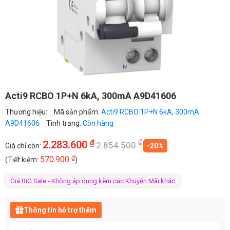
Acti9 RCBO 1P+N 6kA, 300mA A9D41606
Thương hiệu:
Mã sản phẩm:
Acti9 RCBO 1P+N 6kA, 300mA
A9D41606
Tình trạng:
Còn hàng
₫
₫
2.283.600
2.854.500
Giá chỉ còn:
-20%
₫
570.900
(Tiết kiệm:
)
Giá BiG Sale - Không áp dụng kèm các Khuyến Mãi khác
Thông tin hỗ trợ thêm