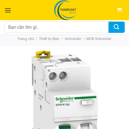
Chuyển
đến
nội
dung
Tìm
kiếm:
Trang chủ
/
Thiết bị điện
/
Schneider
/
MCB Schneider