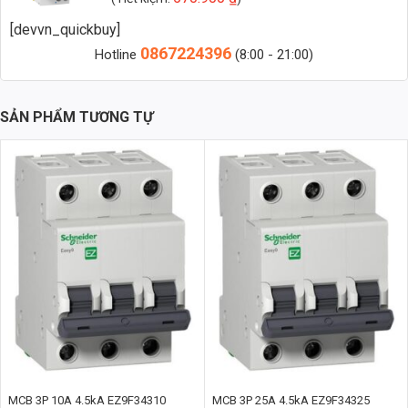
Dòng điện định mức: 16A
[devvn_quickbuy]
0867224396
Hotline
(8:00 - 21:00)
Dòng cắt ngắn mạch: 6kA
Dòng rò: 300mA
SẢN PHẨM TƯƠNG TỰ
Số cực: 1P+N (1 cực + trung tính)
Thời gian tác động: Tức thời
Vật Liệu và Thiết Kế
Acti9 RCBO 1P+N 6kA, 300mA A9D41606 được chế tạo từ vật liệu
chất lượng cao, đảm bảo độ bền và tuổi thọ lâu dài. Vỏ thiết bị được
làm từ nhựa polycarbonate chống cháy, chịu nhiệt tốt. Các bộ phận
bên trong được thiết kế chính xác, đảm bảo hoạt động ổn định và tin
cậy.
Tiêu Chuẩn và Chứng Nhận
Sản phẩm đáp ứng các tiêu chuẩn quốc tế và Việt Nam như IEC
61009-2-1, đảm bảo an toàn và chất lượng.
MCB 3P 10A 4.5kA EZ9F34310
MCB 3P 25A 4.5kA EZ9F34325