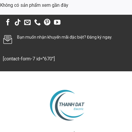
giật cho người dân và giảm thiểu thiệt hại do sự cố điện gây ra.
Không có sản phẩm xem gần đây
Bãi Xe
Bảo vệ hệ thống điện chiếu sáng và các thiết bị khác trong bãi xe,
đảm bảo an toàn và tiện lợi cho người sử dụng.
Bạn muốn nhận khuyến mãi đặc biệt? Đăng ký ngay.
Khu Công Nghiệp (KCN)
Bảo vệ hệ thống điện phân phối trong KCN, đảm bảo cung cấp điện
ổn định và an toàn cho các doanh nghiệp.
[contact-form-7 id="670"]
FAQ – Giải Đáp Thắc Mắc
1. Acti9 RCBO 1P+N 6kA, 300mA A9D41606 khác gì
so với MCB và RCD thông thường?
Acti9 RCBO 1P+N 6kA, 300mA A9D41606 tích hợp cả hai chức năng
của MCB và RCD trong một thiết bị, giúp tiết kiệm không gian và đơn
giản hóa việc lắp đặt. MCB bảo vệ chống quá tải và ngắn mạch, trong
khi RCD bảo vệ chống dòng rò.
2. Làm thế nào để kiểm tra Acti9 RCBO 1P+N 6kA,
300mA A9D41606 có hoạt động tốt không?