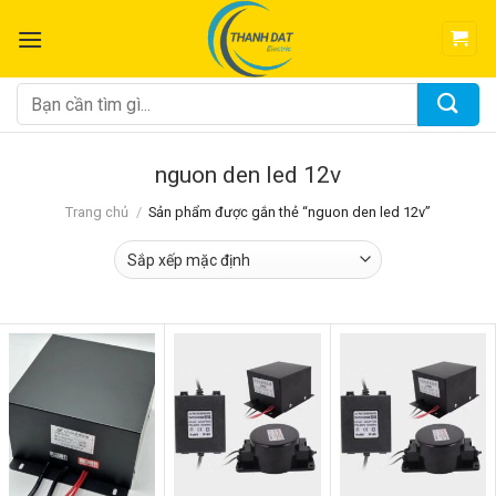
Chuyển
đến
nội
dung
Tìm
kiếm:
nguon den led 12v
Trang chủ
/
Sản phẩm được gắn thẻ “nguon den led 12v”