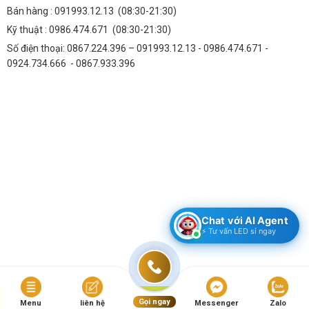
Bán hàng :
091993.12.13
(08:30-21:30)
Kỹ thuật :
0986.474.671
(08:30-21:30)
Số điện thoại: 0867.224.396 – 091993.12.13 - 0986.474.671 -
0924.734.666 - 0867.933.396
Chat với AI Agent
⚡ Tư vấn LED sỉ ngay
Copyright 2026 ©
Bản Quyền Thuộc Thành Đạt LED
Gọi ngay
Menu
liên hệ
Messenger
Zalo