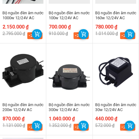
Bộ nguồn đèn âm nước
Bộ nguồn đèn âm nước
Bộ nguồn đèn âm nước
1000w 12/24V AC
100w 12/24V AC
160w 12/24V AC
Giá
Giá
2.150.000
₫
Giá
Giá
700.000
₫
Giá
Giá
780.000
₫
gốc
hiện
gốc
hiện
gốc
hiện
2.795.000
₫
910.000
₫
1.014.000
₫
là:
tại
là:
tại
là:
tại
-23.1%
-23.1%
-23.1%
2.795.000 ₫.
là:
910.000 ₫.
là:
1.014.000 ₫.
là:
2.150.000 ₫.
700.000 ₫.
780.000 ₫.
Bộ nguồn đèn âm nước
Bộ nguồn đèn âm nước
Bộ nguồn đèn âm nước
200w 12/24V AC
300w 12/24V AC
30w 12/24V AC
Giá
Giá
870.000
₫
Giá
Giá
1.040.000
₫
Giá
Giá
440.000
₫
gốc
hiện
gốc
hiện
gốc
hiện
1.131.000
₫
1.352.000
₫
572.000
₫
là:
tại
là:
tại
là:
tại
-23.1%
-23.1%
-23.1%
1.131.000 ₫.
là:
1.352.000 ₫.
là:
572.000 ₫.
là:
870.000 ₫.
1.040.000 ₫.
440.000 ₫.