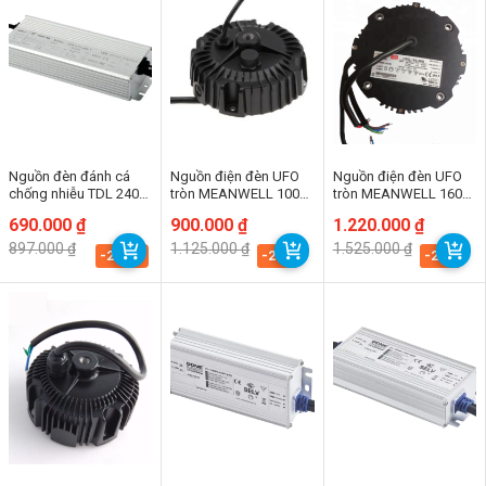
Nguồn đèn đánh cá
Nguồn điện đèn UFO
Nguồn điện đèn UFO
chống nhiễu TDL 240W
tròn MEANWELL 100W
tròn MEANWELL 160W
– 100~290Vac
(XBG-100-A)
(XBG-160-A)
Giá
Giá
690.000
₫
Giá
Giá
900.000
₫
Giá
Giá
1.220.000
₫
50/60Hz; Out 32Vdc
gốc
hiện
gốc
hiện
gốc
hiện
897.000
₫
1.125.000
₫
1.525.000
₫
là:
tại
là:
tại
là:
tại
-23.1%
-20%
-20%
897.000 ₫.
là:
1.125.000 ₫.
là:
1.525.000 ₫.
là:
690.000 ₫.
900.000 ₫.
1.220.000 ₫.