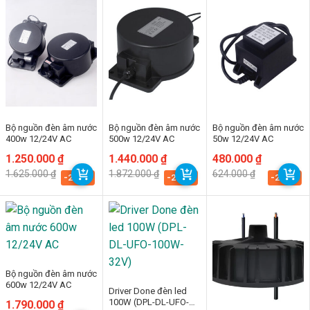
Bộ nguồn đèn âm nước
Bộ nguồn đèn âm nước
Bộ nguồn đèn âm nước
400w 12/24V AC
500w 12/24V AC
50w 12/24V AC
Giá
Giá
1.250.000
₫
Giá
Giá
1.440.000
₫
Giá
Giá
480.000
₫
gốc
hiện
gốc
hiện
gốc
hiện
1.625.000
₫
1.872.000
₫
624.000
₫
là:
tại
là:
tại
là:
tại
-23.1%
-23.1%
-23.1%
1.625.000 ₫.
là:
1.872.000 ₫.
là:
624.000 ₫.
là:
1.250.000 ₫.
1.440.000 ₫.
480.000 ₫.
Bộ nguồn đèn âm nước
600w 12/24V AC
Driver Done đèn led
100W (DPL-DL-UFO-
Giá
Giá
1.790.000
₫