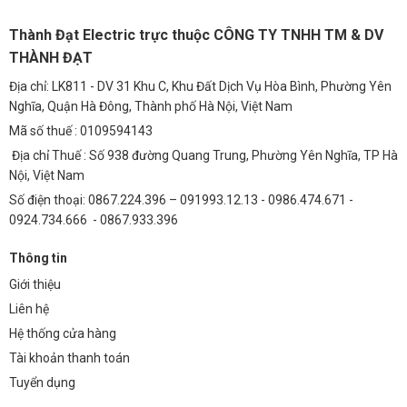
Nguồn Done 100w tương thích với hầu hết các loại đèn LED 100W
Thành Đạt Electric trực thuộc CÔNG TY TNHH TM & DV
trên thị trường. Tuy nhiên, để đảm bảo hiệu suất và tuổi thọ tốt nhất,
THÀNH ĐẠT
bạn nên chọn đèn LED có điện áp và dòng điện phù hợp với thông số
kỹ thuật của nguồn.
Địa chỉ: LK811 - DV 31 Khu C, Khu Đất Dịch Vụ Hòa Bình, Phường Yên
Nghĩa, Quận Hà Đông, Thành phố Hà Nội, Việt Nam
4.2. Làm thế nào để biết nguồn Done 100w có bị lỗi
Mã số thuế : 0109594143
không?
Địa chỉ Thuế : Số 938 đường Quang Trung, Phường Yên Nghĩa, TP Hà
Các dấu hiệu cho thấy nguồn Done 100w có thể bị lỗi bao gồm: đèn
Nội, Việt Nam
LED không sáng, đèn LED nhấp nháy, nguồn phát ra tiếng ồn lạ, hoặc
Số điện thoại: 0867.224.396 – 091993.12.13 - 0986.474.671 -
nguồn quá nóng.
0924.734.666 - 0867.933.396
4.3. Nguồn Done 100w có cần tản nhiệt không?
Thông tin
Mặc dù nguồn Done 100w được làm từ hợp kim nhôm ADC12 có khả
Giới thiệu
năng tản nhiệt tốt, nhưng trong điều kiện nhiệt độ cao hoặc hoạt
Liên hệ
động liên tục, bạn nên sử dụng thêm quạt tản nhiệt để đảm bảo tuổi
Hệ thống cửa hàng
thọ của nguồn.
Tài khoản thanh toán
4.4. Thời gian bảo hành của nguồn Done 100w là bao
Tuyển dụng
lâu?