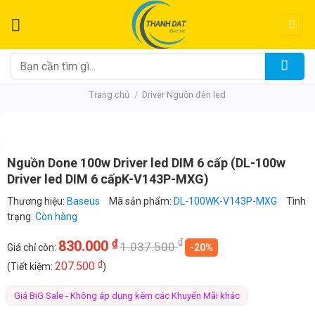
Chuyển
đến
nội
dung
Tìm
kiếm:
Trang chủ
/
Driver Nguồn đèn led
Nguồn Done 100w Driver led DIM 6 cấp (DL-100w
Driver led DIM 6 cấpK-V143P-MXG)
Thương hiệu:
Baseus
Mã sản phẩm:
DL-100WK-V143P-MXG
Tình
trạng:
Còn hàng
₫
₫
830.000
1.037.500
Giá chỉ còn:
-20%
₫
207.500
(Tiết kiệm:
)
Giá BiG Sale - Không áp dụng kèm các Khuyến Mãi khác