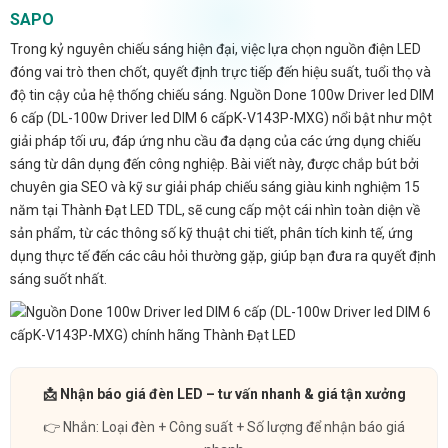
SAPO
Trong kỷ nguyên chiếu sáng hiện đại, việc lựa chọn nguồn điện LED
đóng vai trò then chốt, quyết định trực tiếp đến hiệu suất, tuổi thọ và
độ tin cậy của hệ thống chiếu sáng. Nguồn Done 100w Driver led DIM
6 cấp (DL-100w Driver led DIM 6 cấpK-V143P-MXG) nổi bật như một
giải pháp tối ưu, đáp ứng nhu cầu đa dạng của các ứng dụng chiếu
sáng từ dân dụng đến công nghiệp. Bài viết này, được chắp bút bởi
chuyên gia SEO và kỹ sư giải pháp chiếu sáng giàu kinh nghiệm 15
năm tại Thành Đạt LED TDL, sẽ cung cấp một cái nhìn toàn diện về
sản phẩm, từ các thông số kỹ thuật chi tiết, phân tích kinh tế, ứng
dụng thực tế đến các câu hỏi thường gặp, giúp bạn đưa ra quyết định
sáng suốt nhất.
📩 Nhận báo giá đèn LED – tư vấn nhanh & giá tận xưởng
👉 Nhắn: Loại đèn + Công suất + Số lượng để nhận báo giá