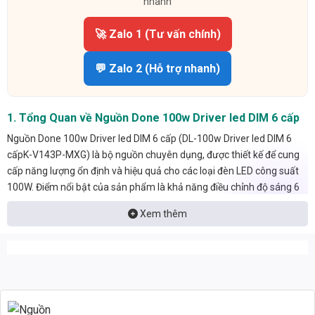
nhanh
🚀 Zalo 1 (Tư vấn chính)
💬 Zalo 2 (Hỗ trợ nhanh)
1. Tổng Quan về Nguồn Done 100w Driver led DIM 6 cấp
Nguồn Done 100w Driver led DIM 6 cấp (DL-100w Driver led DIM 6
cấpK-V143P-MXG) là bộ nguồn chuyên dụng, được thiết kế để cung
cấp năng lượng ổn định và hiệu quả cho các loại đèn LED công suất
100W. Điểm nổi bật của sản phẩm là khả năng điều chỉnh độ sáng 6
cấp, giúp tối ưu hóa việc sử dụng năng lượng và tạo ra các hiệu ứng
Xem thêm
ánh sáng đa dạng.
1.1. Thông Số Kỹ Thuật Chi Tiết
Công suất: 100W
Điện áp đầu vào: 220V AC
Điện áp đầu ra: 24-48V DC (tùy chọn)