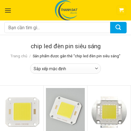
Chuyển
đến
nội
dung
Tìm
kiếm:
chip led đèn pin siêu sáng
Trang chủ
/
Sản phẩm được gắn thẻ “chip led đèn pin siêu sáng”