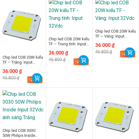
Chip led COB 20W kiểu
TF – Vàng: Input
Chip led COB 20W kiểu
32Vdc
TF – Trung tính: Input
Giá
Giá
36.000
₫
32Vdc
gốc
hiện
46.800
₫
Giá
Giá
36.000
₫
là:
tại
-23.1%
gốc
hiện
Chip led COB 20W kiểu
46.800 ₫.
là:
46.800
₫
là:
tại
-23.1%
36.000 ₫.
TF – Trắng: Input
46.800 ₫.
là:
32Vdc
36.000 ₫.
Giá
Giá
36.000
₫
gốc
hiện
46.800
₫
là:
tại
-23.1%
46.800 ₫.
là:
36.000 ₫.
Chip led COB 3030
50W Philips Inside