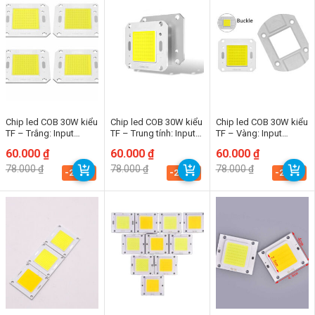
Chip led COB 30W kiểu
Chip led COB 30W kiểu
Chip led COB 30W kiểu
TF – Trắng: Input
TF – Trung tính: Input
TF – Vàng: Input
32Vdc
32Vdc
32Vdc
Giá
Giá
60.000
₫
Giá
Giá
60.000
₫
Giá
Giá
60.000
₫
gốc
hiện
gốc
hiện
gốc
hiện
78.000
₫
78.000
₫
78.000
₫
là:
tại
là:
tại
là:
tại
-23.1%
-23.1%
-23.1%
78.000 ₫.
là:
78.000 ₫.
là:
78.000 ₫.
là:
60.000 ₫.
60.000 ₫.
60.000 ₫.