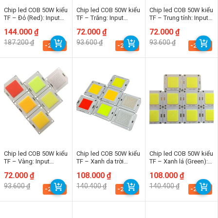
Chip led COB 50W kiểu
Chip led COB 50W kiểu
Chip led COB 50W kiểu
TF – Đỏ (Red): Input
TF – Trắng: Input
TF – Trung tính: Input
32Vdc
32Vdc
32Vdc
Giá
Giá
144.000
₫
Giá
Giá
72.000
₫
Giá
Giá
72.000
₫
gốc
hiện
gốc
hiện
gốc
hiện
187.200
₫
93.600
₫
93.600
₫
là:
tại
là:
tại
là:
tại
-23.1%
-23.1%
-23.1%
187.200 ₫.
là:
93.600 ₫.
là:
93.600 ₫.
là:
144.000 ₫.
72.000 ₫.
72.000 ₫.
Chip led COB 50W kiểu
Chip led COB 50W kiểu
Chip led COB 50W kiểu
TF – Vàng: Input
TF – Xanh da trời
TF – Xanh lá (Green):
32Vdc
(Blue): Input 32Vdc
Input 32Vdc
Giá
Giá
72.000
₫
Giá
Giá
108.000
₫
Giá
Giá
108.000
₫
gốc
hiện
gốc
hiện
gốc
hiện
93.600
₫
140.400
₫
140.400
₫
là:
tại
là:
tại
là:
tại
-23.1%
-23.1%
-23.1%
93.600 ₫.
là:
140.400 ₫.
là:
140.400 ₫.
là:
72.000 ₫.
108.000 ₫.
108.000 ₫.