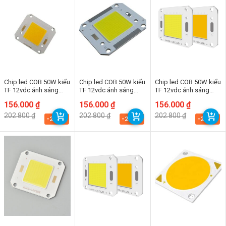
Chip led COB 50W kiểu
Chip led COB 50W kiểu
Chip led COB 50W kiểu
TF 12vdc ánh sáng
TF 12vdc ánh sáng
TF 12vdc ánh sáng
trắng
trung tính
vàng
Giá
Giá
156.000
₫
Giá
Giá
156.000
₫
Giá
Giá
156.000
₫
gốc
hiện
gốc
hiện
gốc
hiện
202.800
₫
202.800
₫
202.800
₫
là:
tại
là:
tại
là:
tại
-23.1%
-23.1%
-23.1%
202.800 ₫.
là:
202.800 ₫.
là:
202.800 ₫.
là:
156.000 ₫.
156.000 ₫.
156.000 ₫.