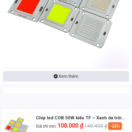
Nhận báo giá đèn LED – tư vấn nhanh & giá tận xưởng
Xem thêm
Nhắn: Loại đèn + Công suất + Số lượng để nhận báo giá
nhanh
Zalo 1 (Tư vấn chính)
Chip led COB 50W kiểu TF – Xanh da trời
Zalo 2 (Hỗ trợ nhanh)
(Blue): Input 32Vdc
108.000
₫
140.400
₫
Giá chỉ còn:
-23%