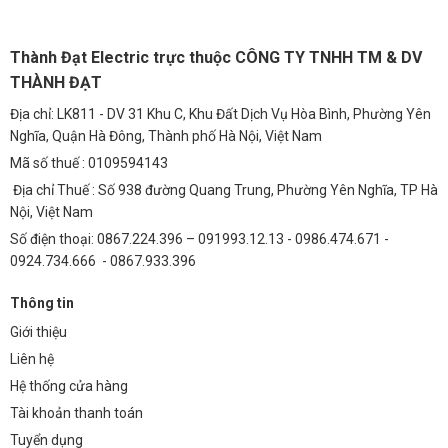
tính thẩm mỹ cho cảnh quan.
4.2 Chiếu Sáng Bãi Xe
Thành Đạt Electric trực thuộc CÔNG TY TNHH TM & DV
Chip LED COB cung cấp ánh sáng đồng đều, rõ ràng, giúp người lái xe
THÀNH ĐẠT
dễ dàng quan sát và di chuyển trong bãi xe. Khả năng chống chịu thời
Địa chỉ: LK811 - DV 31 Khu C, Khu Đất Dịch Vụ Hòa Bình, Phường Yên
tiết tốt của chip LED cũng đảm bảo hoạt động ổn định trong môi
Nghĩa, Quận Hà Đông, Thành phố Hà Nội, Việt Nam
trường ngoài trời.
Mã số thuế : 0109594143
4.3 Chiếu Sáng Khu Công Nghiệp (KCN)
Địa chỉ Thuế : Số 938 đường Quang Trung, Phường Yên Nghĩa, TP Hà
Trong các khu công nghiệp, chip LED COB được sử dụng để chiếu
Nội, Việt Nam
sáng nhà xưởng, kho bãi, khu vực sản xuất. Ánh sáng chất lượng cao
Số điện thoại: 0867.224.396 – 091993.12.13 - 0986.474.671 -
giúp cải thiện điều kiện làm việc và tăng năng suất lao động.
0924.734.666 - 0867.933.396
4.4 Trang Trí Nội Thất và Ngoại Thất
Thông tin
Màu xanh da trời độc đáo của chip LED COB có thể được sử dụng để
Giới thiệu
trang trí nội thất và ngoại thất, tạo ra không gian ấn tượng và thu
Liên hệ
hút.
Hệ thống cửa hàng
5. Câu Hỏi Thường Gặp (FAQ)
Tài khoản thanh toán
1. Chip LED COB 50W kiểu TF – Xanh da trời (Blue)
Tuyển dụng