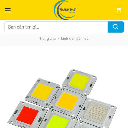
Chuyển
đến
nội
dung
Tìm
kiếm:
Trang chủ
/
Linh kiện đèn led