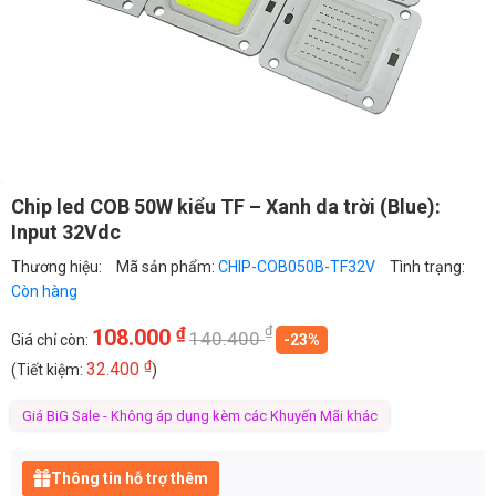
Chip led COB 50W kiểu TF – Xanh da trời (Blue):
Input 32Vdc
Thương hiệu:
Mã sản phẩm:
CHIP-COB050B-TF32V
Tình trạng:
Còn hàng
₫
₫
108.000
140.400
Giá chỉ còn:
-23%
₫
32.400
(Tiết kiệm:
)
Giá BiG Sale - Không áp dụng kèm các Khuyến Mãi khác
Thông tin hỗ trợ thêm