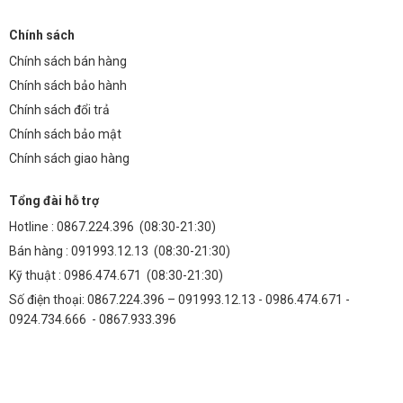
có tuổi thọ bao lâu?
Chính sách
Tuổi thọ trung bình của chip LED COB là 50.000 – 100.000 giờ, tương
đương với hơn 17 năm sử dụng liên tục.
Chính sách bán hàng
Chính sách bảo hành
2. Chip LED COB có an toàn cho mắt không?
Chính sách đổi trả
Chip LED COB không chứa tia UV và tia hồng ngoại, không gây chói
Chính sách bảo mật
mắt và không ảnh hưởng đến sức khỏe.
Chính sách giao hàng
3. Tôi có thể điều chỉnh độ sáng của chip LED COB
không?
Tổng đài hỗ trợ
Hotline :
0867.224.396
(08:30-21:30)
Có, nhiều sản phẩm chip LED COB hỗ trợ điều chỉnh độ sáng bằng
dimmer hoặc các phương pháp điều khiển khác.
Bán hàng :
091993.12.13
(08:30-21:30)
Kỹ thuật :
0986.474.671
(08:30-21:30)
4. Chip LED COB có dễ lắp đặt không?
Số điện thoại: 0867.224.396 – 091993.12.13 - 0986.474.671 -
Việc lắp đặt chip LED COB tương đối đơn giản, nhưng bạn nên tham
0924.734.666 - 0867.933.396
khảo hướng dẫn sử dụng của nhà sản xuất và đảm bảo an toàn điện.
5. Tôi có thể mua Chip LED COB 50W kiểu TF – Xanh
da trời (Blue) ở đâu?