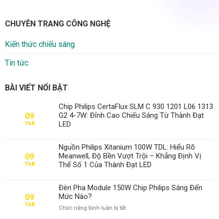
CHUYÊN TRANG CÔNG NGHỆ
Kiến thức chiếu sáng
Tin tức
BÀI VIẾT NỔI BẬT
Chip Philips CertaFlux SLM C 930 1201 L06 1313
G2 4-7W: Đỉnh Cao Chiếu Sáng Từ Thành Đạt
09
LED
Th8
Nguồn Philips Xitanium 100W TDL: Hiểu Rõ
Meanwell, Độ Bền Vượt Trội – Khẳng Định Vị
09
Thế Số 1 Của Thành Đạt LED
Th8
Đèn Pha Module 150W Chip Philips Sáng Đến
Mức Nào?
09
Th8
ở
Chức năng bình luận bị tắt
Đèn