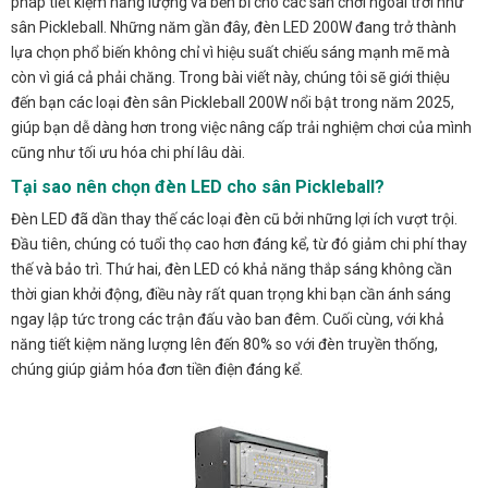
pháp tiết kiệm năng lượng và bền bỉ cho các sân chơi ngoài trời như
sân Pickleball. Những năm gần đây, đèn LED 200W đang trở thành
lựa chọn phổ biến không chỉ vì hiệu suất chiếu sáng mạnh mẽ mà
còn vì giá cả phải chăng. Trong bài viết này, chúng tôi sẽ giới thiệu
đến bạn các loại đèn sân Pickleball 200W nổi bật trong năm 2025,
giúp bạn dễ dàng hơn trong việc nâng cấp trải nghiệm chơi của mình
cũng như tối ưu hóa chi phí lâu dài.
Tại sao nên chọn đèn LED cho sân Pickleball?
Đèn LED đã dần thay thế các loại đèn cũ bởi những lợi ích vượt trội.
Đầu tiên, chúng có tuổi thọ cao hơn đáng kể, từ đó giảm chi phí thay
thế và bảo trì. Thứ hai, đèn LED có khả năng thắp sáng không cần
thời gian khởi động, điều này rất quan trọng khi bạn cần ánh sáng
ngay lập tức trong các trận đấu vào ban đêm. Cuối cùng, với khả
năng tiết kiệm năng lượng lên đến 80% so với đèn truyền thống,
chúng giúp giảm hóa đơn tiền điện đáng kể.