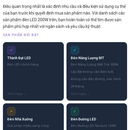
Điều quan trọng nhất là xác định nhu cầu và điều kiện sử dụng cụ thể
của bạn trước khi quyết định mua sản phẩm nào. Với danh sách các
sản phẩm đèn LED 200W trên, bạn hoàn toàn có thể tìm được sản
phẩm phù hợp nhất với ngân sách và yêu cầu kỹ thuật.
SẢN PHẨM NỔI BẬT
✓
✓
Thành Đạt LED
Đèn Năng Lượng MT
Đèn LED chính hãng
Đèn Năng Lượng Mặt Trời 300W
Lắp đặt không cần điện lưới,
không cần đào đường, bảo hành
24 tháng.
✓
✓
Đèn Nhà Xưởng
Đèn Đường LED
Giải pháp chiếu sáng công
Đèn Đường LED Module 150W