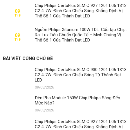
Pha
Chip Philips CertaFlux SLM C 927 1201 L06 1313
Module
G2 4-7W: Đỉnh Cao Chiếu Sáng, Khẳng Định Vị
09
150W
Thế Số 1 Của Thành Đạt LED
Th8
Chip
Philips
Sáng
Nguồn Philips Xitanium 100W TDL: Cấu tạo Chip,
Đến
Ra, Lux Tiêu Chuẩn Quốc Tế – Minh Chứng Vị
09
Mức
Thế Số 1 Của Thành Đạt LED
Th8
Nào?
BÀI VIẾT CÙNG CHỦ ĐỀ
Chip Philips CertaFlux SLM C 930 1201 L06 1313
G2 4-7W: Đỉnh Cao Chiếu Sáng Từ Thành Đạt
LED
09/08/2026
Đèn Pha Module 150W Chip Philips Sáng Đến
Mức Nào?
09/08/2026
Chip Philips CertaFlux SLM C 927 1201 L06 1313
G2 4-7W: Đỉnh Cao Chiếu Sáng, Khẳng Định Vị