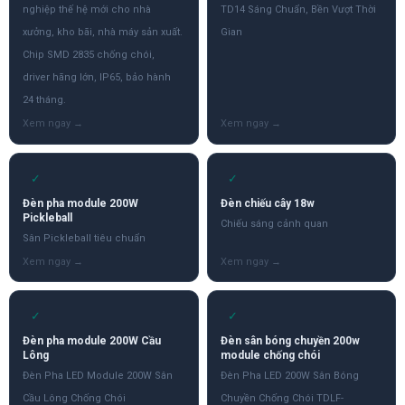
nghiệp thế hệ mới cho nhà
TD14 Sáng Chuẩn, Bền Vượt Thời
xưởng, kho bãi, nhà máy sản xuất.
Gian
Chip SMD 2835 chống chói,
driver hãng lớn, IP65, bảo hành
24 tháng.
✓
✓
Đèn pha module 200W
Đèn chiếu cây 18w
Pickleball
Chiếu sáng cảnh quan
Sân Pickleball tiêu chuẩn
✓
✓
Đèn pha module 200W Cầu
Đèn sân bóng chuyền 200w
Lông
module chống chói
Đèn Pha LED Module 200W Sân
Đèn Pha LED 200W Sân Bóng
Cầu Lông Chống Chói
Chuyền Chống Chói TDLF-