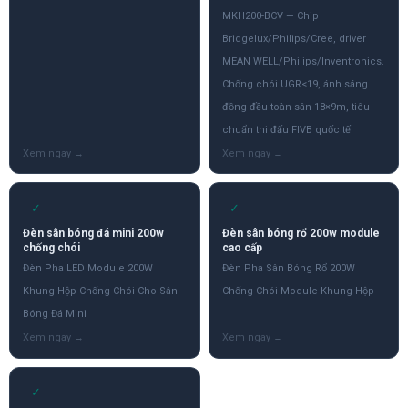
MKH200-BCV — Chip
Bridgelux/Philips/Cree, driver
MEAN WELL/Philips/Inventronics.
Chống chói UGR<19, ánh sáng
đồng đều toàn sân 18×9m, tiêu
chuẩn thi đấu FIVB quốc tế
✓
✓
Đèn sân bóng đá mini 200w
Đèn sân bóng rổ 200w module
chống chói
cao cấp
Đèn Pha LED Module 200W
Đèn Pha Sân Bóng Rổ 200W
Khung Hộp Chống Chói Cho Sân
Chống Chói Module Khung Hộp
Bóng Đá Mini
✓