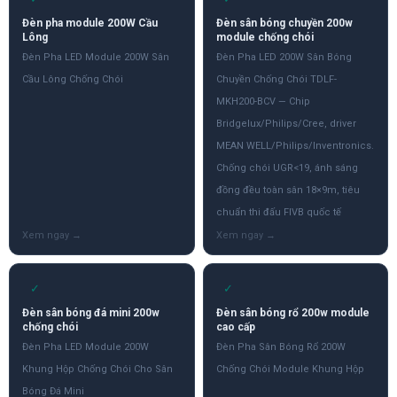
Đèn pha module 200W Cầu
Đèn sân bóng chuyền 200w
Lông
module chống chói
Đèn Pha LED Module 200W Sân
Đèn Pha LED 200W Sân Bóng
Cầu Lông Chống Chói
Chuyền Chống Chói TDLF-
MKH200-BCV — Chip
Bridgelux/Philips/Cree, driver
MEAN WELL/Philips/Inventronics.
Chống chói UGR<19, ánh sáng
đồng đều toàn sân 18×9m, tiêu
chuẩn thi đấu FIVB quốc tế
✓
✓
Đèn sân bóng đá mini 200w
Đèn sân bóng rổ 200w module
chống chói
cao cấp
Đèn Pha LED Module 200W
Đèn Pha Sân Bóng Rổ 200W
Khung Hộp Chống Chói Cho Sân
Chống Chói Module Khung Hộp
Bóng Đá Mini