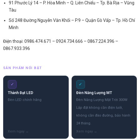
91 Phước Lý 14 – P. Hòa Minh – Q. Liên Chiểu – Tp. Bà Rịa – Vũng
Tàu
Số 248 Đường Nguyễn Văn Khối – P.9 – Quận Gò Vấp – Tp. Hồ Chí
Minh
Điện thoại: 0986.474.671 – 0924.734.666 – 0867.224.396 –
0867.933.396
SẢN PHẨM NỔI BẬT
✓
✓
Thành Đạt LED
Đèn Năng Lượng MT
Đèn LED chính hãng
Đèn Năng Lượng Mặt Trời 300W
Lắp đặt không cần điện lưới,
không cần đào đường, bảo hành
24 tháng.