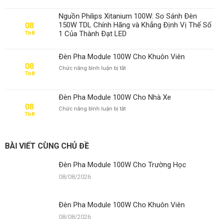
Pha
Module
Nguồn Philips Xitanium 100W: So Sánh Đèn
100W
150W TDL Chính Hãng và Khẳng Định Vị Thế Số
08
Cho
1 Của Thành Đạt LED
Th8
Trường
Học
Đèn Pha Module 100W Cho Khuôn Viên
08
ở
Chức năng bình luận bị tắt
Th8
Đèn
Pha
Module
Đèn Pha Module 100W Cho Nhà Xe
100W
08
ở
Chức năng bình luận bị tắt
Cho
Th8
Đèn
Khuôn
Pha
Viên
Module
100W
BÀI VIẾT CÙNG CHỦ ĐỀ
Cho
Nhà
Đèn Pha Module 100W Cho Trường Học
Xe
08/08/2026
Đèn Pha Module 100W Cho Khuôn Viên
08/08/2026