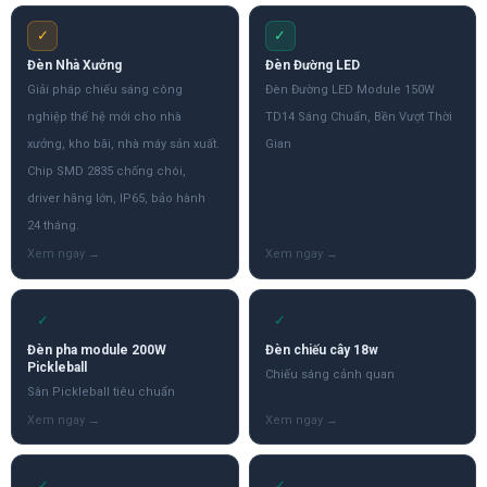
✓
✓
Đèn Nhà Xưởng
Đèn Đường LED
Giải pháp chiếu sáng công
Đèn Đường LED Module 150W
nghiệp thế hệ mới cho nhà
TD14 Sáng Chuẩn, Bền Vượt Thời
xưởng, kho bãi, nhà máy sản xuất.
Gian
Chip SMD 2835 chống chói,
driver hãng lớn, IP65, bảo hành
24 tháng.
✓
✓
Đèn pha module 200W
Đèn chiếu cây 18w
Pickleball
Chiếu sáng cảnh quan
Sân Pickleball tiêu chuẩn
✓
✓