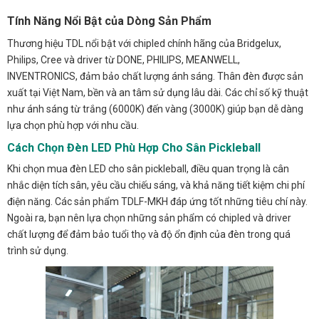
Tính Năng Nổi Bật của Dòng Sản Phẩm
Thương hiệu TDL nổi bật với chipled chính hãng của Bridgelux,
Philips, Cree và driver từ DONE, PHILIPS, MEANWELL,
INVENTRONICS, đảm bảo chất lượng ánh sáng. Thân đèn được sản
xuất tại Việt Nam, bền và an tâm sử dụng lâu dài. Các chỉ số kỹ thuật
như ánh sáng từ trắng (6000K) đến vàng (3000K) giúp bạn dễ dàng
lựa chọn phù hợp với nhu cầu.
Cách Chọn Đèn LED Phù Hợp Cho Sân Pickleball
Khi chọn mua đèn LED cho sân pickleball, điều quan trọng là cân
nhắc diện tích sân, yêu cầu chiếu sáng, và khả năng tiết kiệm chi phí
điện năng. Các sản phẩm TDLF-MKH đáp ứng tốt những tiêu chí này.
Ngoài ra, bạn nên lựa chọn những sản phẩm có chipled và driver
chất lượng để đảm bảo tuổi thọ và độ ổn định của đèn trong quá
trình sử dụng.