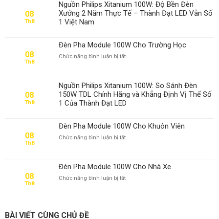
Nguồn Philips Xitanium 100W: Độ Bền Đèn
Xưởng 2 Năm Thực Tế – Thành Đạt LED Vẫn Số
08
1 Việt Nam
Th8
Đèn Pha Module 100W Cho Trường Học
08
ở
Chức năng bình luận bị tắt
Th8
Đèn
Pha
Module
Nguồn Philips Xitanium 100W: So Sánh Đèn
100W
150W TDL Chính Hãng và Khẳng Định Vị Thế Số
08
Cho
1 Của Thành Đạt LED
Th8
Trường
Học
Đèn Pha Module 100W Cho Khuôn Viên
08
ở
Chức năng bình luận bị tắt
Th8
Đèn
Pha
Module
Đèn Pha Module 100W Cho Nhà Xe
100W
08
ở
Chức năng bình luận bị tắt
Cho
Th8
Đèn
Khuôn
Pha
Viên
Module
100W
BÀI VIẾT CÙNG CHỦ ĐỀ