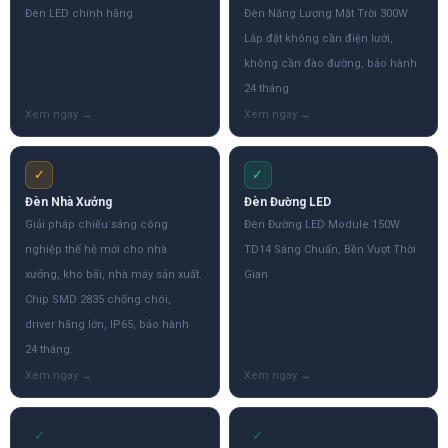
Đèn LED chính hãng
Đèn Năng Lượng Mặt Trời 300W
Lắp đặt không cần điện lưới,
không cần đào đường, bảo hành
24 tháng.
✓
✓
Đèn Nhà Xưởng
Đèn Đường LED
Giải pháp chiếu sáng công
Đèn Đường LED Module 150W
nghiệp thế hệ mới cho nhà
TD14 Sáng Chuẩn, Bền Vượt Thời
xưởng, kho bãi, nhà máy sản xuất.
Gian
Chip SMD 2835 chống chói,
driver hãng lớn, IP65, bảo hành
24 tháng.
✓
✓