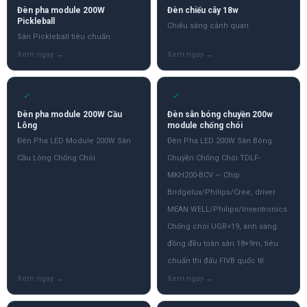
Đèn pha module 200W
Đèn chiếu cây 18w
Pickleball
Chiếu sáng cảnh quan
Sân Pickleball tiêu chuẩn
✓
✓
Đèn pha module 200W Cầu
Đèn sân bóng chuyền 200w
Lông
module chống chói
Đèn Pha LED Module 200W Sân
Đèn Pha LED 200W Sân Bóng
Cầu Lông Chống Chói
Chuyền Chống Chói TDLF-
MKH200-BCV — Chip
Bridgelux/Philips/Cree, driver
MEAN WELL/Philips/Inventronics.
Chống chói UGR<19, ánh sáng
đồng đều toàn sân 18×9m, tiêu
chuẩn thi đấu FIVB quốc tế