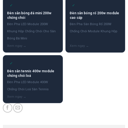
✓
✓
Đèn sân bóng đá mini 200w
Đèn sân bóng rổ 200w module
chống chói
cao cấp
Đèn Pha LED Module 200W
Đèn Pha Sân Bóng Rổ 200W
Khung Hộp Chống Chói Cho Sân
Chống Chói Module Khung Hộp
Bóng Đá Mini
✓
Đèn sân tennis 400w module
chống chói loá
Đèn Pha LED Module 400W
Chống Chói Loá Sân Tennis