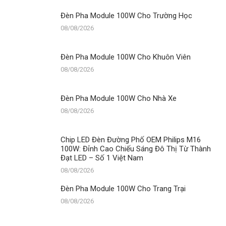
Cho
Nhà
Đèn Pha Module 100W Cho Trường Học
Xe
08/08/2026
Đèn Pha Module 100W Cho Khuôn Viên
08/08/2026
Đèn Pha Module 100W Cho Nhà Xe
08/08/2026
Chip LED Đèn Đường Phố OEM Philips M16
100W: Đỉnh Cao Chiếu Sáng Đô Thị Từ Thành
Đạt LED – Số 1 Việt Nam
08/08/2026
Đèn Pha Module 100W Cho Trang Trại
08/08/2026