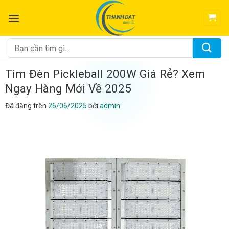
Chuyển
đến
nội
dung
Tìm
kiếm:
Tìm Đèn Pickleball 200W Giá Rẻ? Xem
Ngay Hàng Mới Về 2025
Đã đăng trên
26/06/2025
bởi
admin