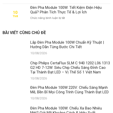
Đèn
Chiếu
Pha
Sáng
Đèn Pha Module 100W: Tiết Kiệm Điện Hiệu
Module
Mạnh
Quả? Phân Tích Thực Tế & Lợi Ích
10
100W:
Mẽ,
Th8
ở
Chức năng bình luận bị tắt
Chiếu
Bền
Đèn
Xa
Bỉ
Pha
Bao
Mọi
Module
Nhiêu
Công
BÀI VIẾT CÙNG CHỦ ĐỀ
100W:
Mét?
Trình
Tiết
Giải
Cùng
Lắp Đèn Pha Module 100W Chuẩn Kỹ Thuật |
Kiệm
Mã
Thành
Hướng Dẫn Từng Bước Chi Tiết
Điện
Khoảng
Đạt
Hiệu
Cách
10/08/2026
LED
Quả?
&
Phân
Hiệu
Chip Philips CertaFlux SLM C 940 1202 L06 1313
Tích
Suất
G2 HD 7-12W: Siêu Chip Chiếu Sáng Đỉnh Cao
Thực
Tại Thành Đạt LED – Vị Thế Số 1 Việt Nam
Tế
&
10/08/2026
Lợi
Ích
Đèn Pha Module 100W 220V: Chiếu Sáng Mạnh
Mẽ, Bền Bỉ Mọi Công Trình Cùng Thành Đạt LED
10/08/2026
Đèn Pha Module 100W: Chiếu Xa Bao Nhiêu
Mét? Giải Mã Khoảng Cách & Hiệu Suất