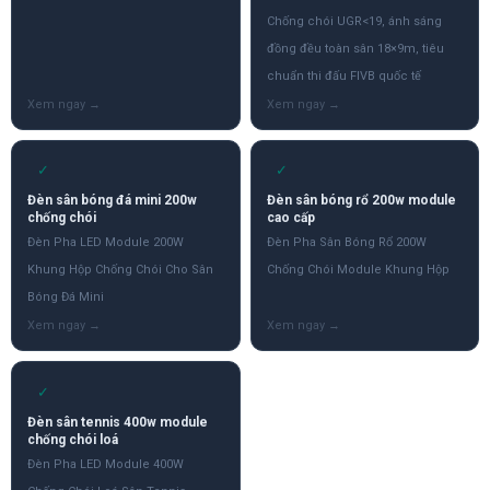
Chống chói UGR<19, ánh sáng
đồng đều toàn sân 18×9m, tiêu
chuẩn thi đấu FIVB quốc tế
✓
✓
Đèn sân bóng đá mini 200w
Đèn sân bóng rổ 200w module
chống chói
cao cấp
Đèn Pha LED Module 200W
Đèn Pha Sân Bóng Rổ 200W
Khung Hộp Chống Chói Cho Sân
Chống Chói Module Khung Hộp
Bóng Đá Mini
✓
Đèn sân tennis 400w module
chống chói loá
Đèn Pha LED Module 400W