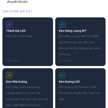
chuyển khoản.
SẢN PHẨM NỔI BẬT
✓
✓
Thành Đạt LED
Đèn Năng Lượng MT
Đèn LED chính hãng
Đèn Năng Lượng Mặt Trời 300W
Lắp đặt không cần điện lưới,
không cần đào đường, bảo hành
24 tháng.
✓
✓
Đèn Nhà Xưởng
Đèn Đường LED
Giải pháp chiếu sáng công
Đèn Đường LED Module 150W
nghiệp thế hệ mới cho nhà
TD14 Sáng Chuẩn, Bền Vượt Thời
xưởng, kho bãi, nhà máy sản xuất.
Gian
Chip SMD 2835 chống chói,