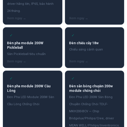
driver hãng lớn, IP65, bảo hành
24 tháng.
✓
✓
Đèn pha module 200W
Đèn chiếu cây 18w
Pickleball
Chiếu sáng cảnh quan
Sân Pickleball tiêu chuẩn
✓
✓
Đèn pha module 200W Cầu
Đèn sân bóng chuyền 200w
Lông
module chống chói
Đèn Pha LED Module 200W Sân
Đèn Pha LED 200W Sân Bóng
Cầu Lông Chống Chói
Chuyền Chống Chói TDLF-
MKH200-BCV — Chip
Bridgelux/Philips/Cree, driver
MEAN WELL/Philips/Inventronics.