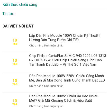
Kiến thức chiếu sáng
Tin tức
BÀI VIẾT NỔI BẬT
Lắp Đèn Pha Module 100W Chuẩn Kỹ Thuật |
Hướng Dẫn Từng Bước Chi Tiết
10
Th8
ở
Chức năng bình luận bị tắt
Lắp
Đèn
Chip Philips CertaFlux SLM C 940 1202 L06 1313
Pha
G2 HD 7-12W: Siêu Chip Chiếu Sáng Đỉnh Cao
10
Module
Tại Thành Đạt LED – Vị Thế Số 1 Việt Nam
Th8
100W
Chuẩn
Kỹ
Đèn Pha Module 100W 220V: Chiếu Sáng Mạnh
Thuật
Mẽ, Bền Bỉ Mọi Công Trình Cùng Thành Đạt LED
10
|
Th8
ở
Chức năng bình luận bị tắt
Hướng
Đèn
Dẫn
Pha
Từng
Đèn Pha Module 100W: Chiếu Xa Bao Nhiêu
Module
Bước
Mét? Giải Mã Khoảng Cách & Hiệu Suất
10
100W
Chi
Th8
ở
Chức năng bình luận bị tắt
220V:
Tiết