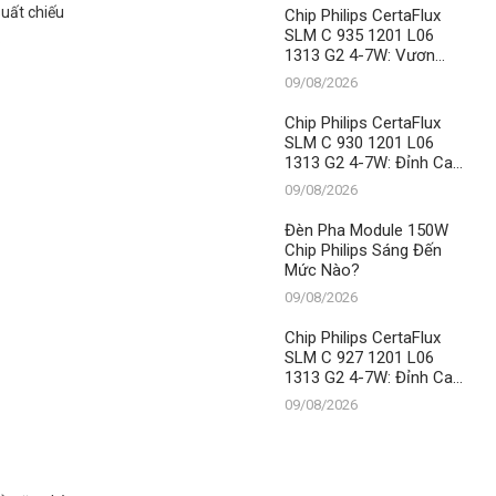
suất chiếu
Chip Philips CertaFlux
SLM C 935 1201 L06
.
1313 G2 4-7W: Vươn
Tầm Chiếu Sáng Hiện
09/08/2026
Đại Cùng Thành Đạt LED
– Vị Thế Số 1 Không
Chip Philips CertaFlux
Thể Xô Đổ
SLM C 930 1201 L06
1313 G2 4-7W: Đỉnh Cao
Chiếu Sáng Từ Thành
09/08/2026
Đạt LED
Đèn Pha Module 150W
Chip Philips Sáng Đến
Mức Nào?
09/08/2026
Chip Philips CertaFlux
SLM C 927 1201 L06
1313 G2 4-7W: Đỉnh Cao
Chiếu Sáng, Khẳng Định
09/08/2026
Vị Thế Số 1 Của Thành
Đạt LED