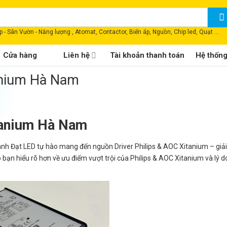
 - Sân Vườn - Năng lượng , Atomat, Contactor, Biến áp, Nguồn, Chip led, Quạt ...
Cửa hàng
Liên hệ
Tài khoản thanh toán
Hệ thốn
anium Hà Nam
tanium Hà Nam
ành Đạt LED tự hào mang đến nguồn Driver Philips & AOC Xitanium – giải
p bạn hiểu rõ hơn về ưu điểm vượt trội của Philips & AOC Xitanium và lý d