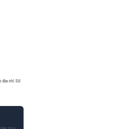
 địa chỉ: Số
150W TD14