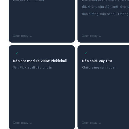
đặt không cần điện lưới, khôn
đào đường, bảo hành 24 tháng
✓
✓
Đèn pha module 200W Pickleball
Đèn chiếu cây 18w
Sân Pickleball tiêu chuẩn
Chiếu sáng cảnh quan