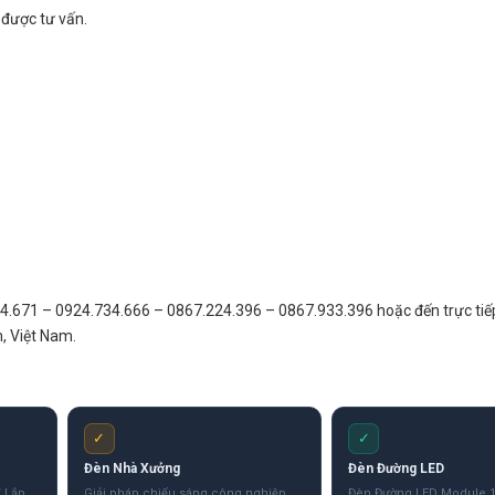
 được tư vấn.
474.671 – 0924.734.666 – 0867.224.396 – 0867.933.396 hoặc đến trực tiếp
, Việt Nam.
✓
✓
Đèn Nhà Xưởng
Đèn Đường LED
 Lắp
Giải pháp chiếu sáng công nghiệp
Đèn Đường LED Module 