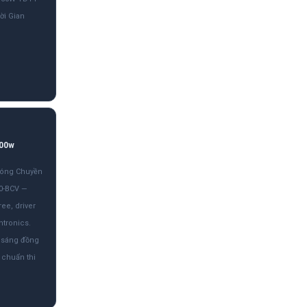
ời Gian
200w
Bóng Chuyền
0-BCV —
ee, driver
tronics.
 sáng đồng
 chuẩn thi