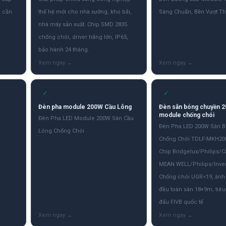
g cần
thế hệ mới cho nhà xưởng, kho bãi,
Sáng Chuẩn, Bền Vượt Th
.
nhà máy sản xuất. Chip SMD 2835
chống chói, driver hãng lớn, IP65,
bảo hành 24 tháng.
✓
✓
Đèn pha module 200W Cầu Lông
Đèn sân bóng chuyền 
module chống chói
Đèn Pha LED Module 200W Sân Cầu
Đèn Pha LED 200W Sân 
Lông Chống Chói
Chống Chói TDLF-MKH20
Chip Bridgelux/Philips/Cr
MEAN WELL/Philips/Inven
Chống chói UGR<19, ánh
đều toàn sân 18×9m, tiêu
đấu FIVB quốc tế