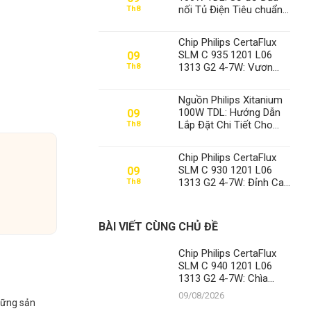
nối Tủ Điện Tiêu chuẩn
Th8
Công nghiệp – Khẳng
định Vị thế Số 1 của
Chip Philips CertaFlux
Thành Đạt LED
SLM C 935 1201 L06
09
1313 G2 4-7W: Vươn
Th8
Tầm Chiếu Sáng Hiện
Đại Cùng Thành Đạt LED
Nguồn Philips Xitanium
– Vị Thế Số 1 Không
100W TDL: Hướng Dẫn
09
Thể Xô Đổ
Lắp Đặt Chi Tiết Cho
Th8
Sân Pickleball Từ
Chuyên Gia Thành Đạt
Chip Philips CertaFlux
LED
SLM C 930 1201 L06
09
1313 G2 4-7W: Đỉnh Cao
Th8
Chiếu Sáng Từ Thành
Đạt LED
BÀI VIẾT CÙNG CHỦ ĐỀ
Chip Philips CertaFlux
SLM C 940 1201 L06
1313 G2 4-7W: Chìa
Khóa Chiếu Sáng Đỉnh
09/08/2026
Những sản
Cao Tại Thành Đạt LED