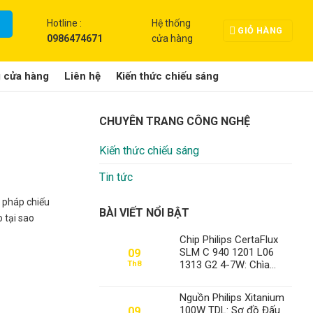
Hotline :
Hệ thống
GIỎ HÀNG
0986474671
cửa hàng
g cửa hàng
Liên hệ
Kiến thức chiếu sáng
CHUYÊN TRANG CÔNG NGHỆ
Kiến thức chiếu sáng
Tin tức
 pháp chiếu
BÀI VIẾT NỔI BẬT
o tại sao
Chip Philips CertaFlux
SLM C 940 1201 L06
09
1313 G2 4-7W: Chìa
Th8
Khóa Chiếu Sáng Đỉnh
Cao Tại Thành Đạt LED
Nguồn Philips Xitanium
100W TDL: Sơ đồ Đấu
09