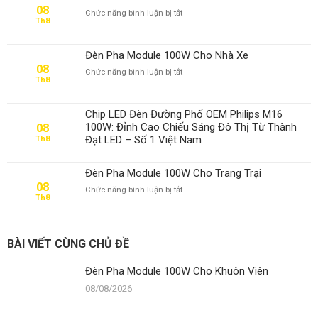
08
ở
Chức năng bình luận bị tắt
Th8
Đèn
Pha
Module
Đèn Pha Module 100W Cho Nhà Xe
100W
08
ở
Chức năng bình luận bị tắt
Cho
Th8
Đèn
Khuôn
Pha
Viên
Module
Chip LED Đèn Đường Phố OEM Philips M16
100W
100W: Đỉnh Cao Chiếu Sáng Đô Thị Từ Thành
08
Cho
Đạt LED – Số 1 Việt Nam
Th8
Nhà
Xe
Đèn Pha Module 100W Cho Trang Trại
08
ở
Chức năng bình luận bị tắt
Th8
Đèn
Pha
Module
100W
BÀI VIẾT CÙNG CHỦ ĐỀ
Cho
Trang
Đèn Pha Module 100W Cho Khuôn Viên
Trại
08/08/2026