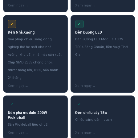
✓
✓
Đèn Nhà Xưởng
Đèn Đường LED
Giải pháp chiếu sáng công
Đèn Đường LED Module 150W
nghiệp thế hệ mới cho nhà
TD14 Sáng Chuẩn, Bền Vượt Thời
xưởng, kho bãi, nhà máy sản xuất.
Gian
Chip SMD 2835 chống chói,
driver hãng lớn, IP65, bảo hành
24 tháng.
✓
✓
Đèn pha module 200W
Đèn chiếu cây 18w
Pickleball
Chiếu sáng cảnh quan
Sân Pickleball tiêu chuẩn