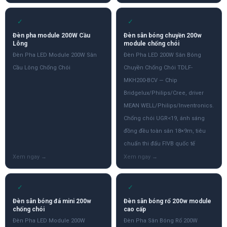
✓
✓
Đèn pha module 200W Cầu
Đèn sân bóng chuyền 200w
Lông
module chống chói
Đèn Pha LED Module 200W Sân
Đèn Pha LED 200W Sân Bóng
Cầu Lông Chống Chói
Chuyền Chống Chói TDLF-
MKH200-BCV — Chip
Bridgelux/Philips/Cree, driver
MEAN WELL/Philips/Inventronics.
Chống chói UGR<19, ánh sáng
đồng đều toàn sân 18×9m, tiêu
chuẩn thi đấu FIVB quốc tế
✓
✓
Đèn sân bóng đá mini 200w
Đèn sân bóng rổ 200w module
chống chói
cao cấp
Đèn Pha LED Module 200W
Đèn Pha Sân Bóng Rổ 200W