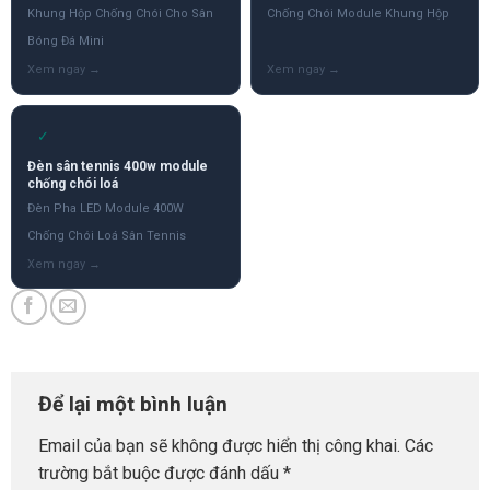
Khung Hộp Chống Chói Cho Sân
Chống Chói Module Khung Hộp
Bóng Đá Mini
✓
Đèn sân tennis 400w module
chống chói loá
Đèn Pha LED Module 400W
Chống Chói Loá Sân Tennis
Để lại một bình luận
Email của bạn sẽ không được hiển thị công khai.
Các
trường bắt buộc được đánh dấu
*