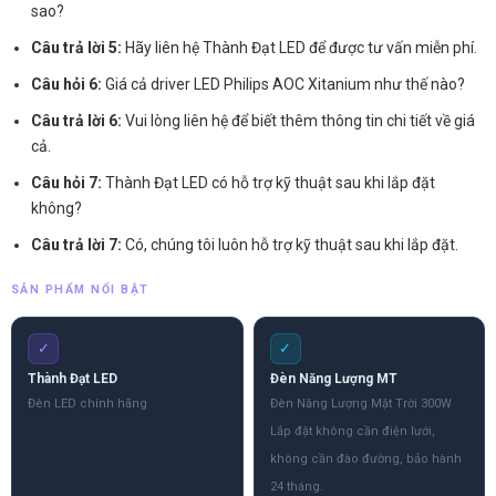
sao?
Câu trả lời 5:
Hãy liên hệ Thành Đạt LED để được tư vấn miễn phí.
Câu hỏi 6:
Giá cả driver LED Philips AOC Xitanium như thế nào?
Câu trả lời 6:
Vui lòng liên hệ để biết thêm thông tin chi tiết về giá
cả.
Câu hỏi 7:
Thành Đạt LED có hỗ trợ kỹ thuật sau khi lắp đặt
không?
Câu trả lời 7:
Có, chúng tôi luôn hỗ trợ kỹ thuật sau khi lắp đặt.
SẢN PHẨM NỔI BẬT
✓
✓
Thành Đạt LED
Đèn Năng Lượng MT
Đèn LED chính hãng
Đèn Năng Lượng Mặt Trời 300W
Lắp đặt không cần điện lưới,
không cần đào đường, bảo hành
24 tháng.