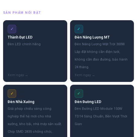
SẢN PHẨM NỔI BẬT
✓
✓
Thành Đạt LED
Đèn Năng Lượng MT
Đèn LED chính hãng
Đèn Năng Lượng Mặt Trời 300W
Lắp đặt không cần điện lưới,
không cần đào đường, bảo hành
24 tháng.
✓
✓
Đèn Nhà Xưởng
Đèn Đường LED
Giải pháp chiếu sáng công
Đèn Đường LED Module 150W
nghiệp thế hệ mới cho nhà
TD14 Sáng Chuẩn, Bền Vượt Thời
xưởng, kho bãi, nhà máy sản xuất.
Gian
Chip SMD 2835 chống chói,