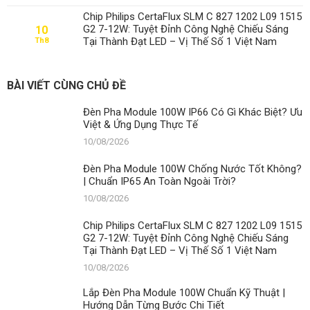
Việt
Pha
&
Chip Philips CertaFlux SLM C 827 1202 L09 1515
Module
Ứng
G2 7-12W: Tuyệt Đỉnh Công Nghệ Chiếu Sáng
10
100W
Dụng
Tại Thành Đạt LED – Vị Thế Số 1 Việt Nam
Th8
Chống
Thực
Nước
Tế
Tốt
Không?
BÀI VIẾT CÙNG CHỦ ĐỀ
|
Chuẩn
Đèn Pha Module 100W IP66 Có Gì Khác Biệt? Ưu
IP65
Việt & Ứng Dụng Thực Tế
An
Toàn
10/08/2026
Ngoài
Trời?
Đèn Pha Module 100W Chống Nước Tốt Không?
| Chuẩn IP65 An Toàn Ngoài Trời?
10/08/2026
Chip Philips CertaFlux SLM C 827 1202 L09 1515
G2 7-12W: Tuyệt Đỉnh Công Nghệ Chiếu Sáng
Tại Thành Đạt LED – Vị Thế Số 1 Việt Nam
10/08/2026
Lắp Đèn Pha Module 100W Chuẩn Kỹ Thuật |
Hướng Dẫn Từng Bước Chi Tiết