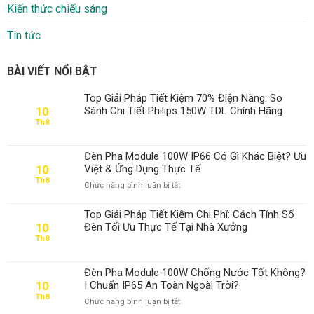
Kiến thức chiếu sáng
Tin tức
BÀI VIẾT NỔI BẬT
Top Giải Pháp Tiết Kiệm 70% Điện Năng: So
Sánh Chi Tiết Philips 150W TDL Chính Hãng
10
Th8
Đèn Pha Module 100W IP66 Có Gì Khác Biệt? Ưu
Việt & Ứng Dụng Thực Tế
10
Th8
ở
Chức năng bình luận bị tắt
Đèn
Pha
Top Giải Pháp Tiết Kiệm Chi Phí: Cách Tính Số
Module
Đèn Tối Ưu Thực Tế Tại Nhà Xưởng
10
100W
Th8
IP66
Có
Gì
Đèn Pha Module 100W Chống Nước Tốt Không?
Khác
| Chuẩn IP65 An Toàn Ngoài Trời?
10
Biệt?
Th8
ở
Chức năng bình luận bị tắt
Ưu
Đèn