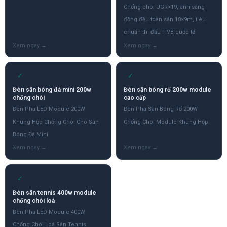
Chống chói UGR<19, ánh sáng
đồng đều toàn sân 18×9m, tiêu
chuẩn thi đấu FIVB quốc tế
✓
✓
Đèn sân bóng đá mini 200w
Đèn sân bóng rổ 200w module
chống chói
cao cấp
Đèn Pha LED Module 200W
Đèn Pha Sân Bóng Rổ 200W
Khung Hộp Chống Chói Cho Sân
Chống Chói Module Khung Hộp
Bóng Đá Mini
✓
Đèn sân tennis 400w module
chống chói loá
Đèn Pha LED Module 400W
Chống Chói Loá Sân Tennis