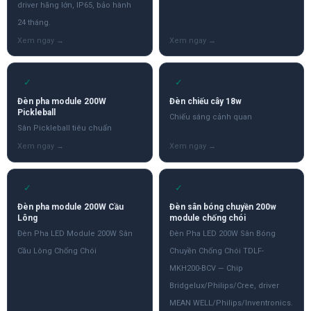
driver hãng lớn, IP65, bảo hành
24 tháng.
✓
✓
Đèn pha module 200W
Đèn chiếu cây 18w
Pickleball
Chiếu sáng cảnh quan
Sân Pickleball tiêu chuẩn
✓
✓
Đèn pha module 200W Cầu
Đèn sân bóng chuyền 200w
Lông
module chống chói
Đèn Pha LED Module 200W Sân
Đèn Pha LED 200W Sân Bóng
Cầu Lông Chống Chói
Chuyền Chống Chói TDLF-
MKH200-BCV — Chip
Bridgelux/Philips/Cree, driver
MEAN WELL/Philips/Inventronics.