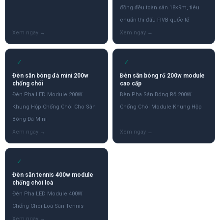
đồng đều toàn sân 18×9m, tiêu
chuẩn thi đấu FIVB quốc tế
✓
✓
Đèn sân bóng đá mini 200w
Đèn sân bóng rổ 200w module
chống chói
cao cấp
Đèn Pha LED Module 200W
Đèn Pha Sân Bóng Rổ 200W
Khung Hộp Chống Chói Cho Sân
Chống Chói Module Khung Hộp
Bóng Đá Mini
✓
Đèn sân tennis 400w module
chống chói loá
Đèn Pha LED Module 400W
Chống Chói Loá Sân Tennis