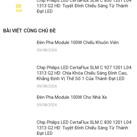
Chip Philips LED CertaFlux SLM C 830 1201 L04
100W
1313 G2 HD: Tuyệt Đỉnh Chiếu Sáng Từ Thành
09
Cho
Đạt LED
Th8
Nhà
Xe
BÀI VIẾT CÙNG CHỦ ĐỀ
Đèn Pha Module 100W Chiếu Khuôn Viên
09/08/2026
Chip Philips LED CertaFlux SLM C 927 1201 L04
1313 G2 HD: Chìa Khóa Chiếu Sáng Đỉnh Cao,
Khẳng Định Vị Thế Số 1 Của Thành Đạt LED
09/08/2026
Đèn Pha Module 100W Cho Nhà Xe
09/08/2026
Chip Philips LED CertaFlux SLM C 830 1201 L04
1313 G2 HD: Tuyệt Đỉnh Chiếu Sáng Từ Thành
Đạt LED