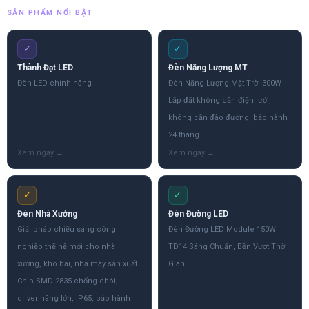
SẢN PHẨM NỔI BẬT
✓
✓
Thành Đạt LED
Đèn Năng Lượng MT
Đèn LED chính hãng
Đèn Năng Lượng Mặt Trời 300W
Lắp đặt không cần điện lưới,
không cần đào đường, bảo hành
24 tháng.
✓
✓
Đèn Nhà Xưởng
Đèn Đường LED
Giải pháp chiếu sáng công
Đèn Đường LED Module 150W
nghiệp thế hệ mới cho nhà
TD14 Sáng Chuẩn, Bền Vượt Thời
xưởng, kho bãi, nhà máy sản xuất.
Gian
Chip SMD 2835 chống chói,
driver hãng lớn, IP65, bảo hành