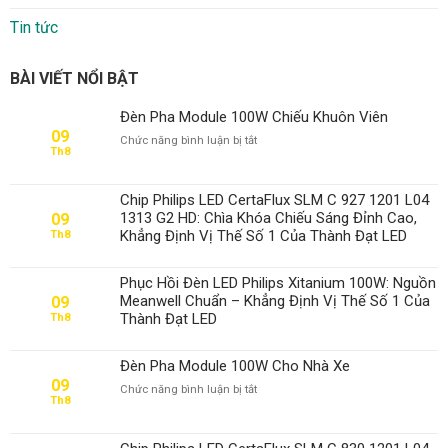
Tin tức
BÀI VIẾT NỔI BẬT
Đèn Pha Module 100W Chiếu Khuôn Viên
09
ở
Chức năng bình luận bị tắt
Th8
Đèn
Pha
Module
Chip Philips LED CertaFlux SLM C 927 1201 L04
100W
1313 G2 HD: Chìa Khóa Chiếu Sáng Đỉnh Cao,
09
Chiếu
Khẳng Định Vị Thế Số 1 Của Thành Đạt LED
Th8
Khuôn
Viên
Phục Hồi Đèn LED Philips Xitanium 100W: Nguồn
Meanwell Chuẩn – Khẳng Định Vị Thế Số 1 Của
09
Thành Đạt LED
Th8
Đèn Pha Module 100W Cho Nhà Xe
09
ở
Chức năng bình luận bị tắt
Th8
Đèn
Pha
Module