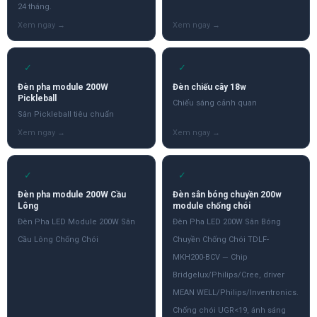
24 tháng.
✓
✓
Đèn pha module 200W
Đèn chiếu cây 18w
Pickleball
Chiếu sáng cảnh quan
Sân Pickleball tiêu chuẩn
✓
✓
Đèn pha module 200W Cầu
Đèn sân bóng chuyền 200w
Lông
module chống chói
Đèn Pha LED Module 200W Sân
Đèn Pha LED 200W Sân Bóng
Cầu Lông Chống Chói
Chuyền Chống Chói TDLF-
MKH200-BCV — Chip
Bridgelux/Philips/Cree, driver
MEAN WELL/Philips/Inventronics.
Chống chói UGR<19, ánh sáng