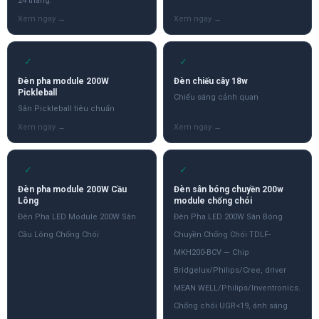
24 tháng.
✓
✓
Đèn pha module 200W
Đèn chiếu cây 18w
Pickleball
Chiếu sáng cảnh quan
Sân Pickleball tiêu chuẩn
✓
✓
Đèn pha module 200W Cầu
Đèn sân bóng chuyền 200w
Lông
module chống chói
Đèn Pha LED Module 200W Sân
Đèn Pha LED 200W Sân Bóng
Cầu Lông Chống Chói
Chuyền Chống Chói TDLF-
MKH200-BCV — Chip
Bridgelux/Philips/Cree, driver
MEAN WELL/Philips/Inventronics.
Chống chói UGR<19, ánh sáng