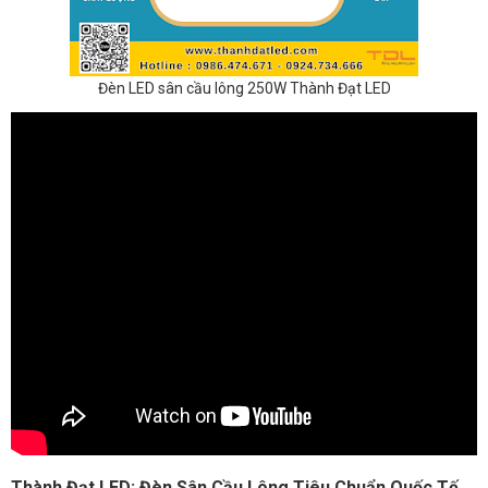
Đèn LED sân cầu lông 250W Thành Đạt LED
Thành Đạt LED: Đèn Sân Cầu Lông Tiêu Chuẩn Quốc Tế