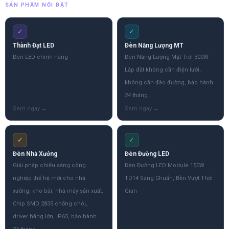
SẢN PHẨM NỔI BẬT
✓
✓
Thành Đạt LED
Đèn Năng Lượng MT
Đèn LED chính hãng
Đèn Năng Lượng Mặt Trời 300W
Lắp đặt không cần điện lưới,
không cần đào đường, bảo hành
24 tháng.
✓
✓
Đèn Nhà Xưởng
Đèn Đường LED
Giải pháp chiếu sáng công
Đèn Đường LED Module 150W
nghiệp thế hệ mới cho nhà
TD14 Sáng Chuẩn, Bền Vượt Thời
xưởng, kho bãi, nhà máy sản xuất.
Gian
Chip SMD 2835 chống chói,
driver hãng lớn, IP65, bảo hành