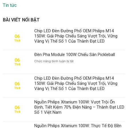
Tin tức
BÀI VIẾT NỔI BẬT
Chip LED Đèn Đường Phố OEM Philips M14
150W: Giải Pháp Chiếu Sáng Vượt Trội, Vững
06
Vàng Vị Thế Số 1 Của Thành Đạt LED
Th8
Đèn Pha Module 100W Chiếu Sân Pickleball
06
ở
Chức năng bình luận bị tắt
Th8
Đèn
Pha
Module
Chip LED Đèn Đường Phố OEM Philips M14
100W
150W: Giải Pháp Chiếu Sáng Vượt Trội, Vững
06
Chiếu
Vàng Vị Thế Số 1 Của Thành Đạt LED
Th8
Sân
Pickleball
Nguồn Philips Xitanium 100W: Vượt Trội Ổn
Định, Tiết Kiệm 70% Điện Năng – Thành Đạt LED
06
Số 1 Việt Nam
Th8
Nguồn Philips Xitanium 100W: Thực Tế Độ Bền