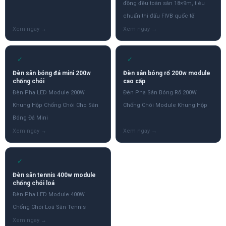
đồng đều toàn sân 18×9m, tiêu
chuẩn thi đấu FIVB quốc tế
✓
✓
Đèn sân bóng đá mini 200w
Đèn sân bóng rổ 200w module
chống chói
cao cấp
Đèn Pha LED Module 200W
Đèn Pha Sân Bóng Rổ 200W
Khung Hộp Chống Chói Cho Sân
Chống Chói Module Khung Hộp
Bóng Đá Mini
✓
Đèn sân tennis 400w module
chống chói loá
Đèn Pha LED Module 400W
Chống Chói Loá Sân Tennis