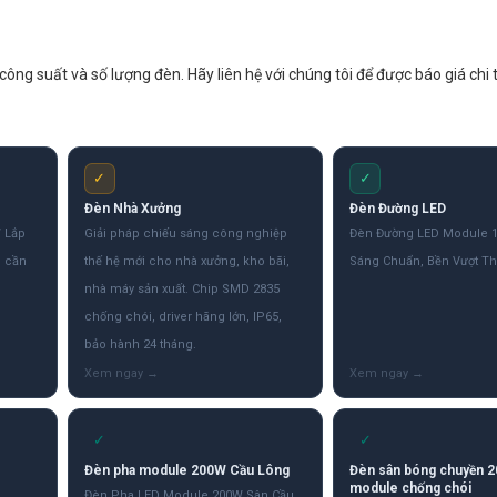
ông suất và số lượng đèn. Hãy liên hệ với chúng tôi để được báo giá chi t
✓
✓
Đèn Nhà Xưởng
Đèn Đường LED
 Lắp
Giải pháp chiếu sáng công nghiệp
Đèn Đường LED Module 
g cần
thế hệ mới cho nhà xưởng, kho bãi,
Sáng Chuẩn, Bền Vượt Th
.
nhà máy sản xuất. Chip SMD 2835
chống chói, driver hãng lớn, IP65,
bảo hành 24 tháng.
✓
✓
Đèn pha module 200W Cầu Lông
Đèn sân bóng chuyền 
module chống chói
Đèn Pha LED Module 200W Sân Cầu