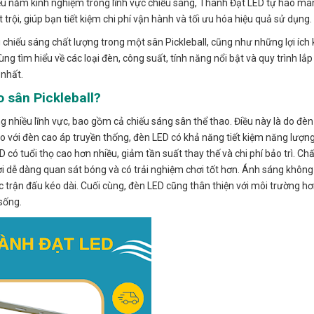
hiều năm kinh nghiệm trong lĩnh vực chiếu sáng, Thành Đạt LED tự hào m
trội, giúp bạn tiết kiệm chi phí vận hành và tối ưu hóa hiệu quả sử dụng.
 chiếu sáng chất lượng trong một sân Pickleball, cũng như những lợi ích 
g tìm hiểu về các loại đèn, công suất, tính năng nổi bật và quy trình lắ
 nhất.
o sân Pickleball?
g nhiều lĩnh vực, bao gồm cả chiếu sáng sân thể thao. Điều này là do đè
. So với đèn cao áp truyền thống, đèn LED có khả năng tiết kiệm năng lượn
có tuổi thọ cao hơn nhiều, giảm tần suất thay thế và chi phí bảo trì. Ch
ơi dễ dàng quan sát bóng và có trải nghiệm chơi tốt hơn. Ánh sáng không
c trận đấu kéo dài. Cuối cùng, đèn LED cũng thân thiện với môi trường h
sống.