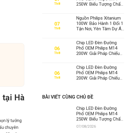
250W: Biểu Tượng Chất
Th8
Lượng, Khẳng Định Vị
Thế Số 1 Của Thành Đạt
Nguồn Philips Xitanium
LED
100W: Bảo Hành 1 Đổi 1
07
Tận Nơi, Yên Tâm Dự Án
Th8
– Thành Đạt LED Số 1
Việt Nam
Chip LED Đèn Đường
Phố OEM Philips M14
06
200W: Giải Pháp Chiếu
Th8
Sáng Đỉnh Cao, Khẳng
Định Vị Thế Số 1 Của
Chip LED Đèn Đường
Thành Đạt LED
Phố OEM Philips M14
06
200W: Giải Pháp Chiếu
Th8
Sáng Đỉnh Cao, Khẳng
Định Vị Thế Số 1 Của
Thành Đạt LED
 tại Hà
BÀI VIẾT CÙNG CHỦ ĐỀ
Chip LED Đèn Đường
Phố OEM Philips M14
250W: Biểu Tượng Chất
họn lý tưởng
Lượng, Khẳng Định Vị
07/08/2026
đấu chuyên
Thế Số 1 Của Thành Đạt