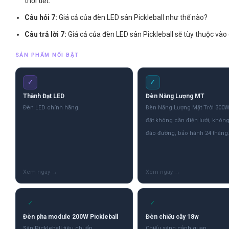
thời tiết.
Câu hỏi 7:
Giá cả của đèn LED sân Pickleball như thế nào?
Câu trả lời 7:
Giá cả của đèn LED sân Pickleball sẽ tùy thuộc vào c
SẢN PHẨM NỔI BẬT
✓
✓
Thành Đạt LED
Đèn Năng Lượng MT
Đèn LED chính hãng
Đèn Năng Lượng Mặt Trời 300W
đặt không cần điện lưới, khôn
đào đường, bảo hành 24 tháng
✓
✓
Đèn pha module 200W Pickleball
Đèn chiếu cây 18w
Sân Pickleball tiêu chuẩn
Chiếu sáng cảnh quan