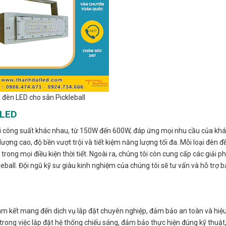
 đèn LED cho sân Pickleball
 LED
ới công suất khác nhau, từ 150W đến 600W, đáp ứng mọi nhu cầu của kh
ượng cao, độ bền vượt trội và tiết kiệm năng lượng tối đa. Mỗi loại đèn đ
ong mọi điều kiện thời tiết. Ngoài ra, chúng tôi còn cung cấp các giải p
leball. Đội ngũ kỹ sư giàu kinh nghiệm của chúng tôi sẽ tư vấn và hỗ trợ 
 kết mang đến dịch vụ lắp đặt chuyên nghiệp, đảm bảo an toàn và hiệu
 trong việc lắp đặt hệ thống chiếu sáng, đảm bảo thực hiện đúng kỹ thuật