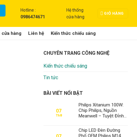
Hotline :
Hệ thống
GIỎ HÀNG
0986474671
cửa hàng
g cửa hàng
Liên hệ
Kiến thức chiếu sáng
CHUYÊN TRANG CÔNG NGHỆ
Kiến thức chiếu sáng
Tin tức
BÀI VIẾT NỔI BẬT
Philips Xitanium 100W:
Chip Philips, Nguồn
07
Meanwell – Tuyệt Đỉnh
Th8
Đèn Xưởng, Định Vị Số
1 Thành Đạt LED
Chip LED Đèn Đường
Phố OEM Philips M14
07