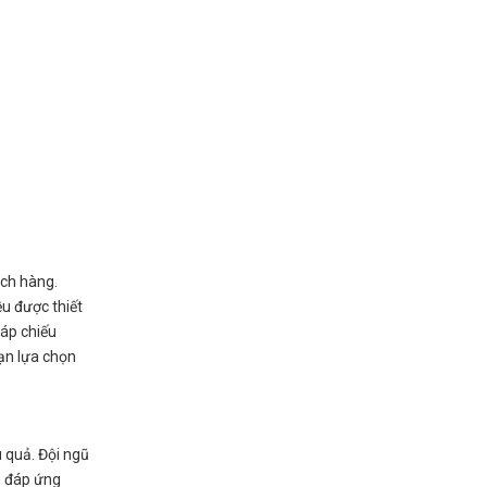
ách hàng.
ều được thiết
háp chiếu
bạn lựa chọn
 quả. Đội ngũ
, đáp ứng