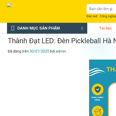
Chuyển
Tìm
đến
kiếm:
nội
Đèn led : Công nghiệp
dung
DANH MỤC SẢN PHẨM
Tin tức
Thành Đạt LED: Đèn Pickleball Hà 
Đã đăng trên
30/07/2025
bởi
admin