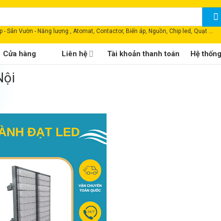
 - Sân Vườn - Năng lượng , Atomat, Contactor, Biến áp, Nguồn, Chip led, Quạt ...
Cửa hàng
Liên hệ
Tài khoản thanh toán
Hệ thốn
Nội