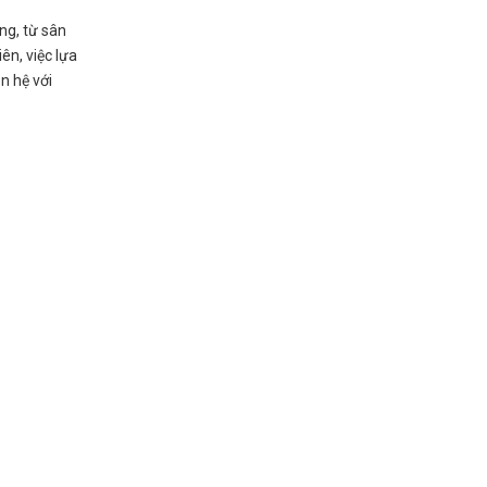
ng, từ sân
ên, việc lựa
n hệ với