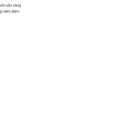
luôn sẵn sàng
áng niềm đam