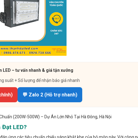
n LED – tư vấn nhanh & giá tận xưởng
ng suất + Số lượng để nhận báo giá nhanh
chính)
💬 Zalo 2 (Hỗ trợ nhanh)
u Chuẩn (200W-500W) – Dự Án Lớn Nhỏ Tại Hà Đông, Hà Nội
h Đạt LED?
ể đáp ứng các tiêu chuẩn chiếu sáng khắt khe của bộ môn này. Với công 