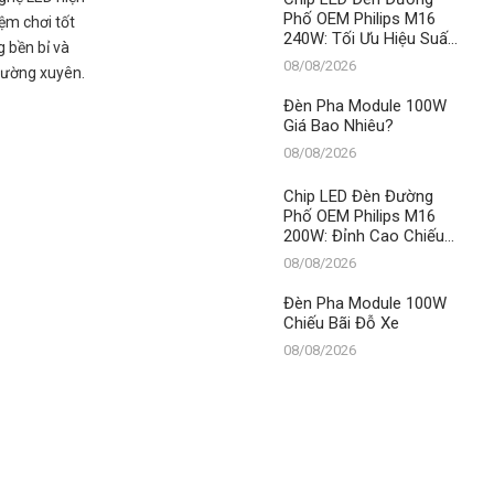
Phố OEM Philips M16
ệm chơi tốt
240W: Tối Ưu Hiệu Suất,
g bền bỉ và
Vững Bền Bất Chấp Thời
08/08/2026
thường xuyên.
Gian – Đẳng Cấp Số 1
Từ Thành Đạt LED
Đèn Pha Module 100W
Giá Bao Nhiêu?
08/08/2026
Chip LED Đèn Đường
Phố OEM Philips M16
200W: Đỉnh Cao Chiếu
Sáng, Bền Vững Cùng
08/08/2026
Thời Gian – Thành Đạt
LED
Đèn Pha Module 100W
Chiếu Bãi Đỗ Xe
08/08/2026