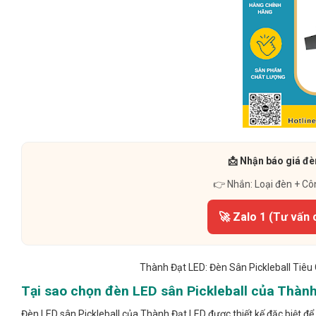
📩 Nhận báo giá đè
👉 Nhắn: Loại đèn + Cô
🚀 Zalo 1 (Tư vấn 
Thành Đạt LED: Đèn Sân Pickleball Tiê
Tại sao chọn đèn LED sân Pickleball của Thàn
Đèn LED sân Pickleball của Thành Đạt LED được thiết kế đặc biệt đ