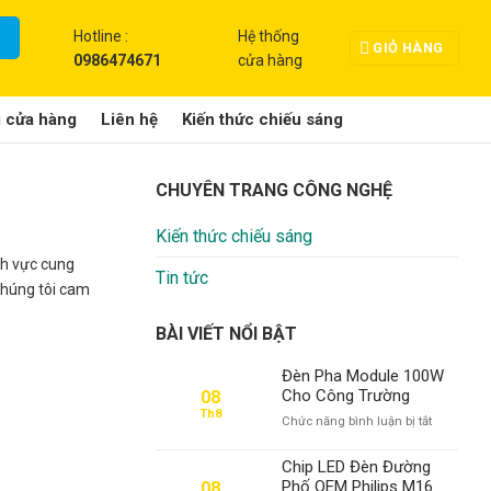
Hotline :
Hệ thống
GIỎ HÀNG
0986474671
cửa hàng
g cửa hàng
Liên hệ
Kiến thức chiếu sáng
CHUYÊN TRANG CÔNG NGHỆ
Kiến thức chiếu sáng
nh vực cung
Tin tức
 chúng tôi cam
BÀI VIẾT NỔI BẬT
Đèn Pha Module 100W
Cho Công Trường
08
Th8
ở
Chức năng bình luận bị tắt
Đèn
Pha
Chip LED Đèn Đường
Module
Phố OEM Philips M16
08