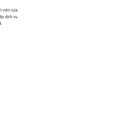
t viên của
ấp dịch vụ
ả.