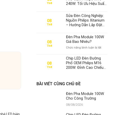
100W
240W: Tối Ưu Hiệu Suất,
Th8
Cho
Vững Bền Bất Chấp Thời
Công
Gian – Đẳng Cấp Số 1
Trường
Sửa Đèn Công Nghiệp:
Từ Thành Đạt LED
Nguồn Philips Xitanium
08
– Hướng Dẫn Lắp Đặt
Th8
An Toàn Theo Tiêu
Chuẩn Quốc Tế | Thành
Đèn Pha Module 100W
Đạt LED
Giá Bao Nhiêu?
08
Th8
ở
Chức năng bình luận bị tắt
Đèn
Pha
Chip LED Đèn Đường
Module
Phố OEM Philips M16
08
100W
200W: Đỉnh Cao Chiếu
Th8
Giá
Sáng, Bền Vững Cùng
Bao
Thời Gian – Thành Đạt
Nhiêu?
LED
BÀI VIẾT CÙNG CHỦ ĐỀ
Đèn Pha Module 100W
Cho Công Trường
08/08/2026
nghệ LED hiện
Chip LED Đèn Đường