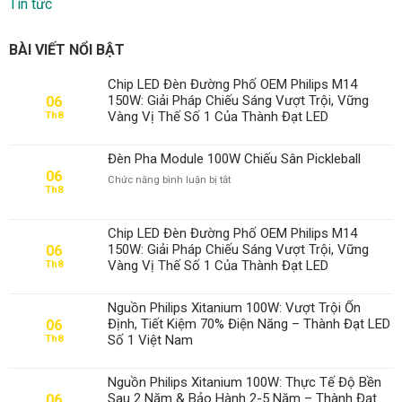
Tin tức
BÀI VIẾT NỔI BẬT
Chip LED Đèn Đường Phố OEM Philips M14
150W: Giải Pháp Chiếu Sáng Vượt Trội, Vững
06
Vàng Vị Thế Số 1 Của Thành Đạt LED
Th8
Đèn Pha Module 100W Chiếu Sân Pickleball
06
ở
Chức năng bình luận bị tắt
Th8
Đèn
Pha
Module
Chip LED Đèn Đường Phố OEM Philips M14
100W
150W: Giải Pháp Chiếu Sáng Vượt Trội, Vững
06
Chiếu
Vàng Vị Thế Số 1 Của Thành Đạt LED
Th8
Sân
Pickleball
Nguồn Philips Xitanium 100W: Vượt Trội Ổn
Định, Tiết Kiệm 70% Điện Năng – Thành Đạt LED
06
Số 1 Việt Nam
Th8
Nguồn Philips Xitanium 100W: Thực Tế Độ Bền
Sau 2 Năm & Bảo Hành 2-5 Năm – Thành Đạt
06