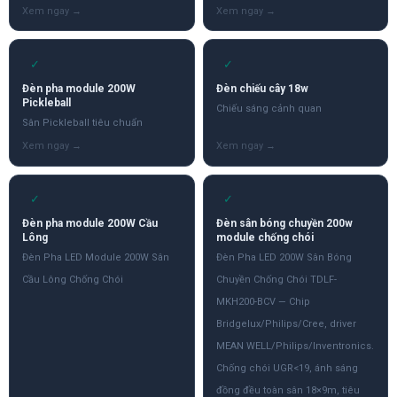
✓
✓
Đèn pha module 200W
Đèn chiếu cây 18w
Pickleball
Chiếu sáng cảnh quan
Sân Pickleball tiêu chuẩn
✓
✓
Đèn pha module 200W Cầu
Đèn sân bóng chuyền 200w
Lông
module chống chói
Đèn Pha LED Module 200W Sân
Đèn Pha LED 200W Sân Bóng
Cầu Lông Chống Chói
Chuyền Chống Chói TDLF-
MKH200-BCV — Chip
Bridgelux/Philips/Cree, driver
MEAN WELL/Philips/Inventronics.
Chống chói UGR<19, ánh sáng
đồng đều toàn sân 18×9m, tiêu