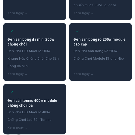
chuẩn thi đấu FIVB quốc tế
✓
✓
Đèn sân bóng đá mini 200w
Đèn sân bóng rổ 200w module
chống chói
cao cấp
Đèn Pha LED Module 200W
Đèn Pha Sân Bóng Rổ 200W
Khung Hộp Chống Chói Cho Sân
Chống Chói Module Khung Hộp
Bóng Đá Mini
✓
Đèn sân tennis 400w module
chống chói loá
Đèn Pha LED Module 400W
Chống Chói Loá Sân Tennis