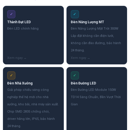
✓
✓
Thành Đạt LED
Đèn Năng Lượng MT
Đèn LED chính hãng
Đèn Năng Lượng Mặt Trời 300W
Lắp đặt không cần điện lưới,
không cần đào đường, bảo hành
24 tháng.
✓
✓
Đèn Nhà Xưởng
Đèn Đường LED
Giải pháp chiếu sáng công
Đèn Đường LED Module 150W
nghiệp thế hệ mới cho nhà
TD14 Sáng Chuẩn, Bền Vượt Thời
xưởng, kho bãi, nhà máy sản xuất.
Gian
Chip SMD 2835 chống chói,
driver hãng lớn, IP65, bảo hành
24 tháng.