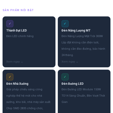
SẢN PHẨM NỔI BẬT
✓
✓
Thành Đạt LED
Đèn Năng Lượng MT
Đèn LED chính hãng
Đèn Năng Lượng Mặt Trời 300W
Lắp đặt không cần điện lưới,
không cần đào đường, bảo hành
24 tháng.
✓
✓
Đèn Nhà Xưởng
Đèn Đường LED
Giải pháp chiếu sáng công
Đèn Đường LED Module 150W
nghiệp thế hệ mới cho nhà
TD14 Sáng Chuẩn, Bền Vượt Thời
xưởng, kho bãi, nhà máy sản xuất.
Gian
Chip SMD 2835 chống chói,