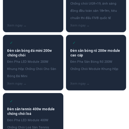
Chống chói UGR<19, ánh sáng
đồng đều toàn sân 18×9m, tiêu
chuẩn thi đấu FIVB quốc tế
✓
✓
Đèn sân bóng đá mini 200w
Đèn sân bóng rổ 200w module
chống chói
cao cấp
Đèn Pha LED Module 200W
Đèn Pha Sân Bóng Rổ 200W
Khung Hộp Chống Chói Cho Sân
Chống Chói Module Khung Hộp
Bóng Đá Mini
✓
Đèn sân tennis 400w module
chống chói loá
Đèn Pha LED Module 400W
Chống Chói Loá Sân Tennis