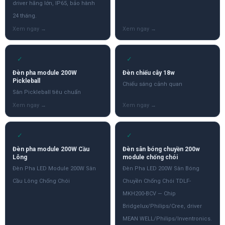
driver hãng lớn, IP65, bảo hành
24 tháng.
✓
✓
Đèn pha module 200W
Đèn chiếu cây 18w
Pickleball
Chiếu sáng cảnh quan
Sân Pickleball tiêu chuẩn
✓
✓
Đèn pha module 200W Cầu
Đèn sân bóng chuyền 200w
Lông
module chống chói
Đèn Pha LED Module 200W Sân
Đèn Pha LED 200W Sân Bóng
Cầu Lông Chống Chói
Chuyền Chống Chói TDLF-
MKH200-BCV — Chip
Bridgelux/Philips/Cree, driver
MEAN WELL/Philips/Inventronics.