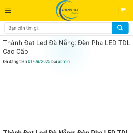
Chuyển
đến
nội
dung
Tìm
kiếm:
Thành Đạt Led Đà Nẵng: Đèn Pha LED TDL
Cao Cấp
Đã đăng trên
01/08/2025
bởi
admin
Thành Đạt Led Đà Nẵng: Đèn Pha LED TDL