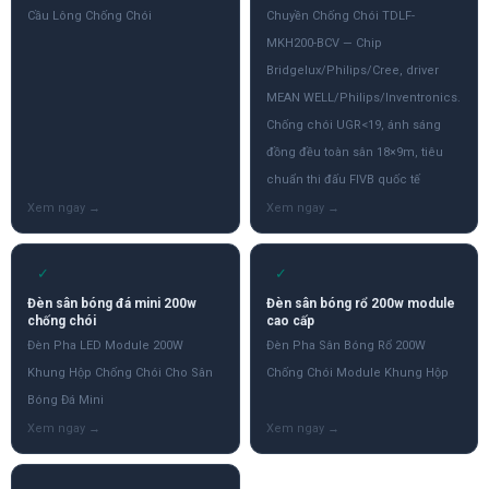
Cầu Lông Chống Chói
Chuyền Chống Chói TDLF-
MKH200-BCV — Chip
Bridgelux/Philips/Cree, driver
MEAN WELL/Philips/Inventronics.
Chống chói UGR<19, ánh sáng
đồng đều toàn sân 18×9m, tiêu
chuẩn thi đấu FIVB quốc tế
✓
✓
Đèn sân bóng đá mini 200w
Đèn sân bóng rổ 200w module
chống chói
cao cấp
Đèn Pha LED Module 200W
Đèn Pha Sân Bóng Rổ 200W
Khung Hộp Chống Chói Cho Sân
Chống Chói Module Khung Hộp
Bóng Đá Mini