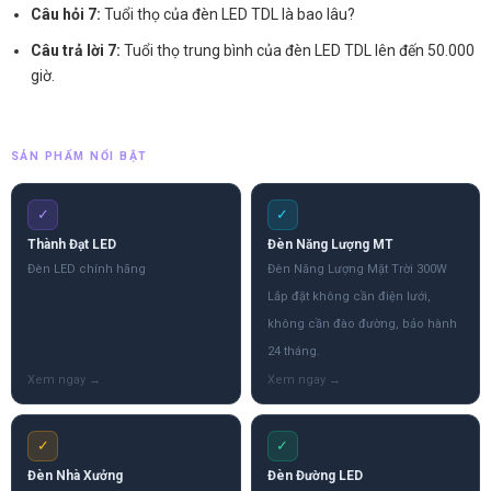
Câu hỏi 7:
Tuổi thọ của đèn LED TDL là bao lâu?
Câu trả lời 7:
Tuổi thọ trung bình của đèn LED TDL lên đến 50.000
giờ.
SẢN PHẨM NỔI BẬT
✓
✓
Thành Đạt LED
Đèn Năng Lượng MT
Đèn LED chính hãng
Đèn Năng Lượng Mặt Trời 300W
Lắp đặt không cần điện lưới,
không cần đào đường, bảo hành
24 tháng.
✓
✓
Đèn Nhà Xưởng
Đèn Đường LED