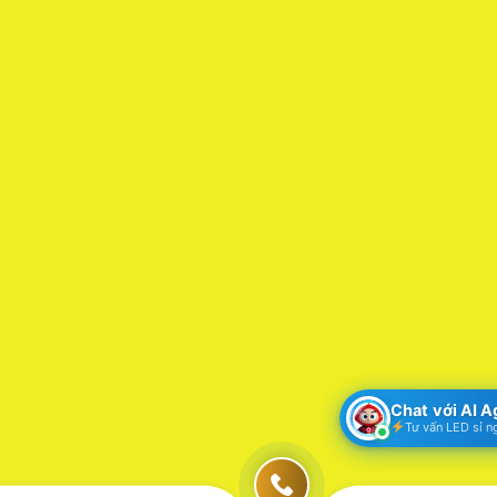
Chat với AI 
Tư vấn LED sỉ n