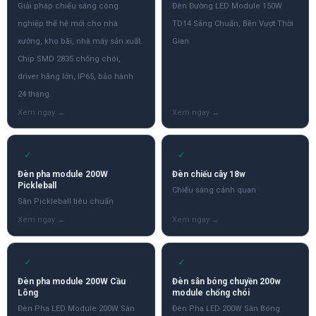
Giải pháp chiếu sáng công
Đèn Đường LED Module 150W
nghiệp thế hệ mới cho nhà
TD14 Sáng Chuẩn, Bền Vượt Thời
xưởng, kho bãi, nhà máy sản xuất.
Gian
Chip SMD 2835 chống chói,
driver hãng lớn, IP65, bảo hành
24 tháng.
✓
✓
Đèn pha module 200W
Đèn chiếu cây 18w
Pickleball
Chiếu sáng cảnh quan
Sân Pickleball tiêu chuẩn
✓
✓
Đèn pha module 200W Cầu
Đèn sân bóng chuyền 200w
Lông
module chống chói
Đèn Pha LED Module 200W Sân
Đèn Pha LED 200W Sân Bóng