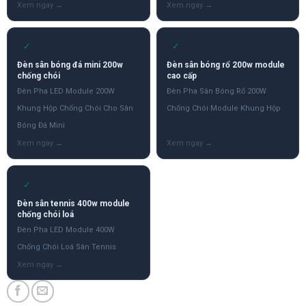
✓
✓
Đèn sân bóng đá mini 200w
Đèn sân bóng rổ 200w module
chống chói
cao cấp
Đèn Pha LED Module 200W
Đèn Pha Sân Bóng Rổ 200W
Khung Hộp Chống Chói Cho Sân
Chống Chói Module Khung Hộp
Bóng Đá Mini
✓
Đèn sân tennis 400w module
chống chói loá
Đèn Pha LED Module 400W
Chống Chói Loá Sân Tennis