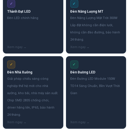
✓
✓
Thành Đạt LED
Đèn Năng Lượng MT
Đèn LED chính hãng
Đèn Năng Lượng Mặt Trời 300W
Lắp đặt không cần điện lưới,
không cần đào đường, bảo hành
24 tháng.
✓
✓
Đèn Nhà Xưởng
Đèn Đường LED
Giải pháp chiếu sáng công
Đèn Đường LED Module 150W
nghiệp thế hệ mới cho nhà
TD14 Sáng Chuẩn, Bền Vượt Thời
xưởng, kho bãi, nhà máy sản xuất.
Gian
Chip SMD 2835 chống chói,
driver hãng lớn, IP65, bảo hành
24 tháng.