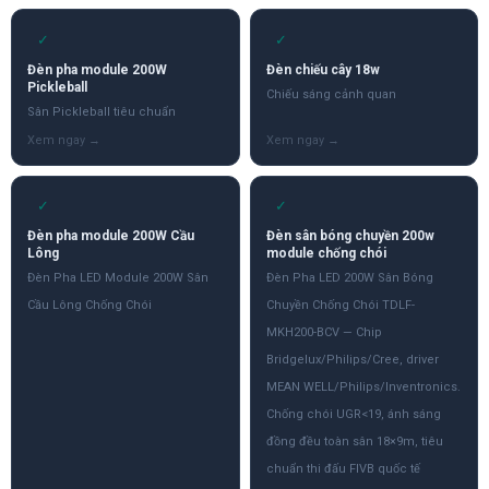
✓
✓
Đèn pha module 200W
Đèn chiếu cây 18w
Pickleball
Chiếu sáng cảnh quan
Sân Pickleball tiêu chuẩn
✓
✓
Đèn pha module 200W Cầu
Đèn sân bóng chuyền 200w
Lông
module chống chói
Đèn Pha LED Module 200W Sân
Đèn Pha LED 200W Sân Bóng
Cầu Lông Chống Chói
Chuyền Chống Chói TDLF-
MKH200-BCV — Chip
Bridgelux/Philips/Cree, driver
MEAN WELL/Philips/Inventronics.
Chống chói UGR<19, ánh sáng
đồng đều toàn sân 18×9m, tiêu
chuẩn thi đấu FIVB quốc tế