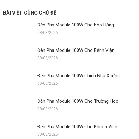
Module
100W
BÀI VIẾT CÙNG CHỦ ĐỀ
Cho
Bệnh
Đèn Pha Module 100W Cho Kho Hàng
Viện
08/08/2026
Đèn Pha Module 100W Cho Bệnh Viện
08/08/2026
Đèn Pha Module 100W Chiếu Nhà Xưởng
08/08/2026
Đèn Pha Module 100W Cho Trường Học
08/08/2026
Đèn Pha Module 100W Cho Khuôn Viên
08/08/2026