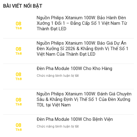
BÀI VIẾT NỔI BẬT
Nguồn Philips Xitanium 100W: Bảo Hành Đèn
Xưởng 1 Đổi 1 – Đẳng Cấp Số 1 Việt Nam Từ
08
Thành Đạt LED
Th8
Nguồn Philips Xitanium 100W: Báo Giá Dự Án
Đèn Xưởng Sỉ 2026 & Khẳng Định Vị Thế Số 1
08
Việt Nam Của Thành Đạt LED
Th8
Đèn Pha Module 100W Cho Kho Hàng
08
ở
Chức năng bình luận bị tắt
Th8
Đèn
Pha
Module
Nguồn Philips Xitanium 100W: Đánh Giá Chuyên
100W
Sâu & Khẳng Định Vị Thế Số 1 Của Đèn Xưởng
08
Cho
TDL tại Việt Nam
Th8
Kho
Hàng
Đèn Pha Module 100W Cho Bệnh Viện
08
ở
Chức năng bình luận bị tắt
Th8
Đèn
Pha