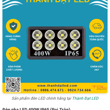
Sản phẩm đèn LED chính hãng tại
Thành Đạt LED
Đèn pha LED 400W IP65 (Rọi Tròn)