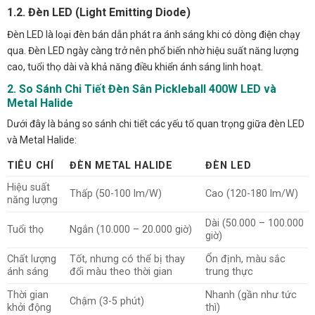
1.2. Đèn LED (Light Emitting Diode)
Đèn LED là loại đèn bán dẫn phát ra ánh sáng khi có dòng điện chạy
qua. Đèn LED ngày càng trở nên phổ biến nhờ hiệu suất năng lượng
cao, tuổi thọ dài và khả năng điều khiển ánh sáng linh hoạt.
2. So Sánh Chi Tiết Đèn Sân Pickleball 400W LED và
Metal Halide
Dưới đây là bảng so sánh chi tiết các yếu tố quan trọng giữa đèn LED
và Metal Halide:
TIÊU CHÍ
ĐÈN METAL HALIDE
ĐÈN LED
Hiệu suất
Thấp (50-100 lm/W)
Cao (120-180 lm/W)
năng lượng
Dài (50.000 – 100.000
Tuổi thọ
Ngắn (10.000 – 20.000 giờ)
giờ)
Chất lượng
Tốt, nhưng có thể bị thay
Ổn định, màu sắc
ánh sáng
đổi màu theo thời gian
trung thực
Thời gian
Nhanh (gần như tức
Chậm (3-5 phút)
khởi động
thì)