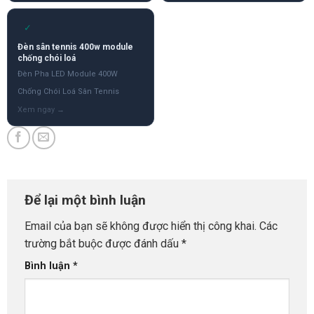
✓
Đèn sân tennis 400w module
chống chói loá
Đèn Pha LED Module 400W
Chống Chói Loá Sân Tennis
Để lại một bình luận
Email của bạn sẽ không được hiển thị công khai.
Các
trường bắt buộc được đánh dấu
*
Bình luận
*