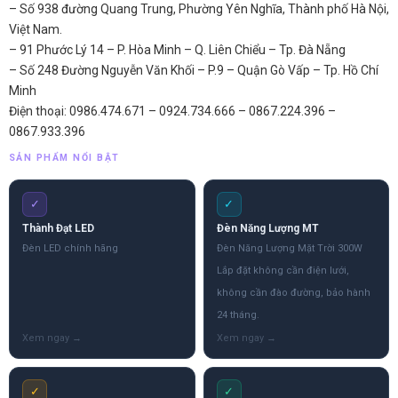
– Số 938 đường Quang Trung, Phường Yên Nghĩa, Thành phố Hà Nội,
Việt Nam.
– 91 Phước Lý 14 – P. Hòa Minh – Q. Liên Chiểu – Tp. Đà Nẵng
– Số 248 Đường Nguyễn Văn Khối – P.9 – Quận Gò Vấp – Tp. Hồ Chí
Minh
Điện thoại: 0986.474.671 – 0924.734.666 – 0867.224.396 –
0867.933.396
SẢN PHẨM NỔI BẬT
✓
✓
Thành Đạt LED
Đèn Năng Lượng MT
Đèn LED chính hãng
Đèn Năng Lượng Mặt Trời 300W
Lắp đặt không cần điện lưới,
không cần đào đường, bảo hành
24 tháng.
✓
✓