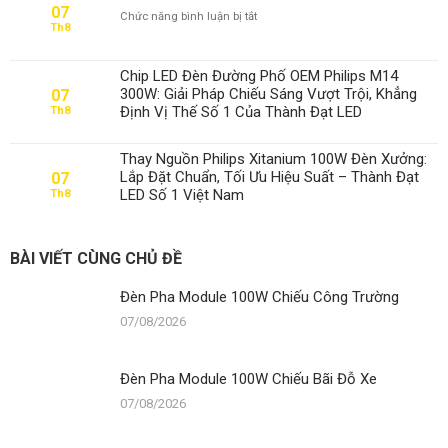
07
ở
Chức năng bình luận bị tắt
Th8
Đèn
Pha
Module
Chip LED Đèn Đường Phố OEM Philips M14
100W
300W: Giải Pháp Chiếu Sáng Vượt Trội, Khẳng
07
Chiếu
Định Vị Thế Số 1 Của Thành Đạt LED
Th8
Bãi
Đỗ
Xe
Thay Nguồn Philips Xitanium 100W Đèn Xưởng:
Lắp Đặt Chuẩn, Tối Ưu Hiệu Suất – Thành Đạt
07
LED Số 1 Việt Nam
Th8
BÀI VIẾT CÙNG CHỦ ĐỀ
Đèn Pha Module 100W Chiếu Công Trường
07/08/2026
Đèn Pha Module 100W Chiếu Bãi Đỗ Xe
07/08/2026