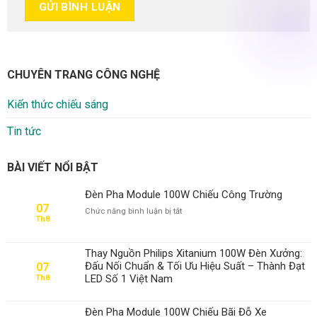
CHUYÊN TRANG CÔNG NGHỆ
Kiến thức chiếu sáng
Tin tức
BÀI VIẾT NỔI BẬT
Đèn Pha Module 100W Chiếu Công Trường
07
ở
Chức năng bình luận bị tắt
Th8
Đèn
Pha
Module
Thay Nguồn Philips Xitanium 100W Đèn Xưởng:
100W
Đấu Nối Chuẩn & Tối Ưu Hiệu Suất – Thành Đạt
07
Chiếu
LED Số 1 Việt Nam
Th8
Công
Trường
Đèn Pha Module 100W Chiếu Bãi Đỗ Xe