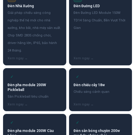
Đèn Nhà Xưởng
Đèn Đường LED
Giải pháp chiếu sáng công
Đèn Đường LED Module 150W
nghiệp thế hệ mới cho nhà
TD14 Sáng Chuẩn, Bền Vượt Thời
xưởng, kho bãi, nhà máy sản xuất.
Gian
Chip SMD 2835 chống chói,
driver hãng lớn, IP65, bảo hành
24 tháng.
✓
✓
Đèn pha module 200W
Đèn chiếu cây 18w
Pickleball
Chiếu sáng cảnh quan
Sân Pickleball tiêu chuẩn
✓
✓
Đèn pha module 200W Cầu
Đèn sân bóng chuyền 200w