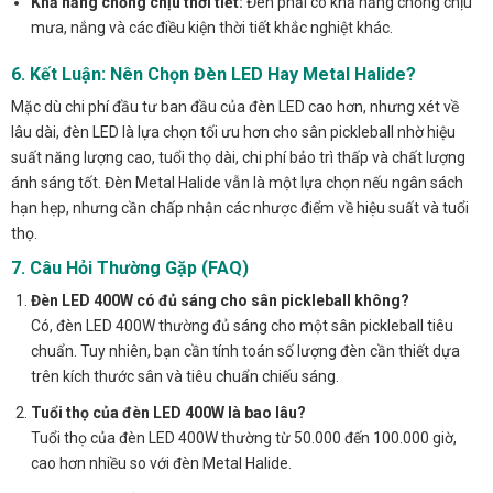
Khả năng chống chịu thời tiết:
Đèn phải có khả năng chống chịu
mưa, nắng và các điều kiện thời tiết khắc nghiệt khác.
6. Kết Luận: Nên Chọn Đèn LED Hay Metal Halide?
Mặc dù chi phí đầu tư ban đầu của đèn LED cao hơn, nhưng xét về
lâu dài, đèn LED là lựa chọn tối ưu hơn cho sân pickleball nhờ hiệu
suất năng lượng cao, tuổi thọ dài, chi phí bảo trì thấp và chất lượng
ánh sáng tốt. Đèn Metal Halide vẫn là một lựa chọn nếu ngân sách
hạn hẹp, nhưng cần chấp nhận các nhược điểm về hiệu suất và tuổi
thọ.
7. Câu Hỏi Thường Gặp (FAQ)
Đèn LED 400W có đủ sáng cho sân pickleball không?
Có, đèn LED 400W thường đủ sáng cho một sân pickleball tiêu
chuẩn. Tuy nhiên, bạn cần tính toán số lượng đèn cần thiết dựa
trên kích thước sân và tiêu chuẩn chiếu sáng.
Tuổi thọ của đèn LED 400W là bao lâu?
Tuổi thọ của đèn LED 400W thường từ 50.000 đến 100.000 giờ,
cao hơn nhiều so với đèn Metal Halide.