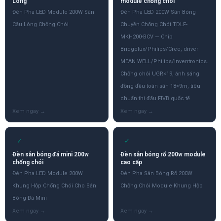
Lông
module chống chói
Đèn Pha LED Module 200W Sân
Đèn Pha LED 200W Sân Bóng
Cầu Lông Chống Chói
Chuyền Chống Chói TDLF-
MKH200-BCV — Chip
Bridgelux/Philips/Cree, driver
MEAN WELL/Philips/Inventronics.
Chống chói UGR<19, ánh sáng
đồng đều toàn sân 18×9m, tiêu
chuẩn thi đấu FIVB quốc tế
✓
✓
Đèn sân bóng đá mini 200w
Đèn sân bóng rổ 200w module
chống chói
cao cấp
Đèn Pha LED Module 200W
Đèn Pha Sân Bóng Rổ 200W
Khung Hộp Chống Chói Cho Sân
Chống Chói Module Khung Hộp
Bóng Đá Mini