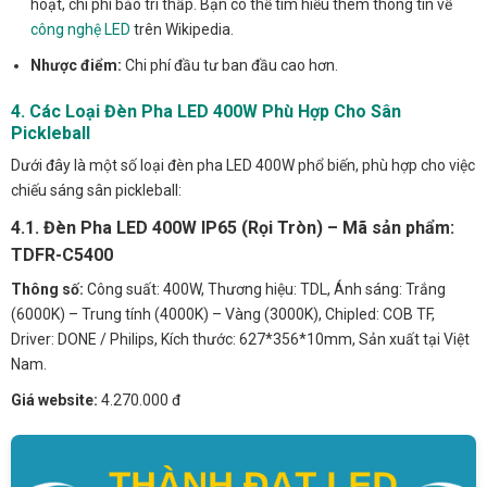
hoạt, chi phí bảo trì thấp. Bạn có thể tìm hiểu thêm thông tin về
công nghệ LED
trên Wikipedia.
Nhược điểm:
Chi phí đầu tư ban đầu cao hơn.
4. Các Loại Đèn Pha LED 400W Phù Hợp Cho Sân
Pickleball
Dưới đây là một số loại đèn pha LED 400W phổ biến, phù hợp cho việc
chiếu sáng sân pickleball:
4.1. Đèn Pha LED 400W IP65 (Rọi Tròn) – Mã sản phẩm:
TDFR-C5400
Thông số:
Công suất: 400W, Thương hiệu: TDL, Ánh sáng: Trắng
(6000K) – Trung tính (4000K) – Vàng (3000K), Chipled: COB TF,
Driver: DONE / Philips, Kích thước: 627*356*10mm, Sản xuất tại Việt
Nam.
Giá website:
4.270.000 đ