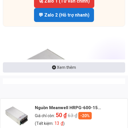
🚀 Zalo 1 (Tư vấn chính)
💬 Zalo 2 (Hỗ trợ nhanh)
Xem thêm
Nguồn Meanwell HRPG-600-15
(645W/15V/43A)
50
₫
63
₫
Giá chỉ còn:
-20%
13
₫
(Tiết kiệm:
)