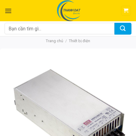
Chuyển
đến
nội
dung
Tìm
kiếm:
Trang chủ
/
Thiết bị điện