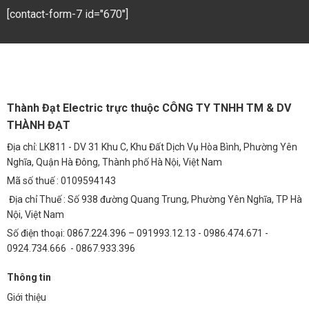
độ ổn định cao, nguồn điện đảm bảo ánh sáng chất lượng và độ tin
[contact-form-7 id="670"]
cậy cao trong môi trường làm việc khắc nghiệt.
Chiếu Sáng Thương Mại
Nguồn được sử dụng cho đèn LED cửa hàng, đèn LED trung tâm
thương mại, đèn LED văn phòng và các ứng dụng chiếu sáng thương
mại khác. Ánh sáng ổn định và chất lượng cao giúp tạo ra không gian
Thành Đạt Electric trực thuộc CÔNG TY TNHH TM & DV
mua sắm và làm việc thoải mái và chuyên nghiệp.
THÀNH ĐẠT
Chiếu Sáng Đô Thị và Đường Liên Thôn
Địa chỉ: LK811 - DV 31 Khu C, Khu Đất Dịch Vụ Hòa Bình, Phường Yên
Nguồn Meanwell HRPG-600-15 là lựa chọn lý tưởng cho các dự án
Nghĩa, Quận Hà Đông, Thành phố Hà Nội, Việt Nam
chiếu sáng đô thị và đường liên thôn. Với khả năng hoạt động ổn định
Mã số thuế : 0109594143
trong điều kiện thời tiết khắc nghiệt và tuổi thọ cao, nguồn điện giúp
Địa chỉ Thuế : Số 938 đường Quang Trung, Phường Yên Nghĩa, TP Hà
giảm thiểu chi phí bảo trì và thay thế.
Nội, Việt Nam
Chiếu Sáng Bãi Xe
Số điện thoại: 0867.224.396 – 091993.12.13 - 0986.474.671 -
0924.734.666 - 0867.933.396
Nguồn được sử dụng để cấp nguồn cho đèn LED bãi xe, đảm bảo ánh
sáng đầy đủ và rõ ràng, giúp tăng cường an ninh và an toàn giao
Thông tin
thông.
Giới thiệu
Phân Tích Kinh Tế: Tiết Kiệm Chi Phí Sau 5 Năm