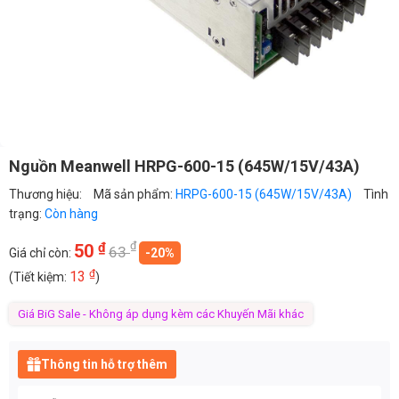
Nguồn Meanwell HRPG-600-15 (645W/15V/43A)
Thương hiệu:
Mã sản phẩm:
HRPG-600-15 (645W/15V/43A)
Tình
trạng:
Còn hàng
₫
₫
50
63
Giá chỉ còn:
-20%
₫
13
(Tiết kiệm:
)
Giá BiG Sale - Không áp dụng kèm các Khuyến Mãi khác
Thông tin hỗ trợ thêm