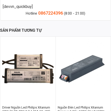
[devvn_quickbuy]
0867224396
Hotline
(8:00 - 21:00)
Nguồn Meanwell HRPG-600-15 (645W/15V/43A)
SẢN PHẨM TƯƠNG TỰ
Thông Số Kỹ Thuật Chi Tiết
Để hiểu rõ hơn về nguồn Meanwell HRPG-600-15, chúng ta hãy cùng
xem xét các thông số kỹ thuật chi tiết:
Model:
HRPG-600-15
Công suất đầu ra:
645W
Điện áp đầu ra:
15V DC
Dòng điện đầu ra:
43A
Điện áp đầu vào:
220V AC
Dải điện áp đầu vào:
100-240V AC
Hiệu suất:
Lên đến 90%
Driver Nguồn Led Philips Xitanium
Nguồn Đèn Led Philips Xitanium