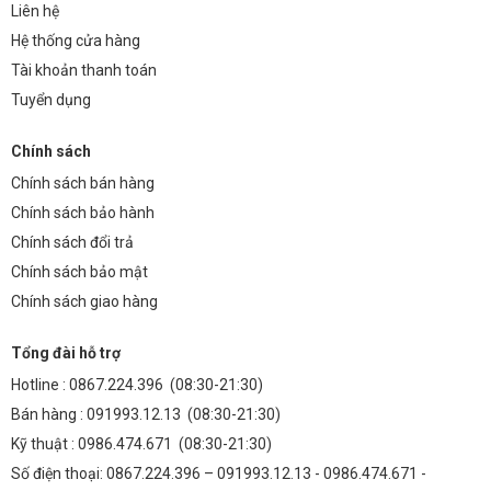
Liên hệ
So sánh chi phí sử dụng nguồn Meanwell HRPG-600-15 với các
Hệ thống cửa hàng
nguồn điện thông thường trong vòng 5 năm:
Tài khoản thanh toán
Tiết kiệm điện năng:
Nhờ hiệu suất cao, nguồn Meanwell HRPG-
Tuyển dụng
600-15 giúp tiết kiệm khoảng 10-15% điện năng so với các nguồn
điện thông thường.
Chính sách
Giảm chi phí bảo trì:
Tuổi thọ cao và độ tin cậy cao giúp giảm
Chính sách bán hàng
thiểu chi phí bảo trì và thay thế.
Chính sách bảo hành
Giảm chi phí thay thế đèn LED:
Nguồn điện ổn định giúp kéo dài
Chính sách đổi trả
tuổi thọ của đèn LED, giảm chi phí thay thế.
Chính sách bảo mật
Chính sách giao hàng
Tổng kết lại, việc sử dụng nguồn Meanwell HRPG-600-15 giúp tiết
kiệm đáng kể chi phí trong vòng 5 năm, mang lại lợi nhuận cao cho
Tổng đài hỗ trợ
người sử dụng.
Hotline :
0867.224.396
(08:30-21:30)
FAQ: Các Câu Hỏi Thường Gặp
Bán hàng :
091993.12.13
(08:30-21:30)
Nguồn Meanwell HRPG-600-15 có tương thích với
Kỹ thuật :
0986.474.671
(08:30-21:30)
loại đèn LED nào?
Số điện thoại: 0867.224.396 – 091993.12.13 - 0986.474.671 -