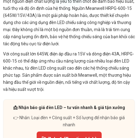
một nguồn điện chất lượng là yếu tố then chốt để đảm bảo hiệu suất,
tuổi thọ và độ ổn định của hệ thống. Nguồn Meanwell HRPG-600-15
(645W/15V/43A) là một giải pháp hoàn hảo, được thiết kế chuyên
dụng cho các ứng dụng đèn LED chiếu sáng công nghiệp và thương
mại. Đây không chỉ là một bộ nguồn đơn thuần, mà là trái tim cung
cấp năng lượng ổn định, bảo vệ hệ thống chiếu sáng của bạn khỏi các
tác động tiêu cực từ điện lưới.
Với công suất lớn 645W, điện áp đầu ra 15V và dòng điện 43A, HRPG-
600-15 có thể đáp ứng nhu cầu năng lượng của nhiều loại đèn LED
khác nhau, từ đèn LED công suất cao đến các hệ thống chiếu sáng
phức tạp. Sản phẩm được sản xuất bởi Meanwell, một thương hiệu
hàng đầu thế giới về nguồn điện, nổi tiếng với chất lượng, độ tin cậy
và hiệu suất vượt trội.
📩 Nhận báo giá đèn LED – tư vấn nhanh & giá tận xưởng
👉 Nhắn: Loại đèn + Công suất + Số lượng để nhận báo giá
nhanh