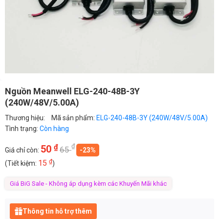
Nguồn Meanwell ELG-240-48B-3Y
(240W/48V/5.00A)
Thương hiệu:
Mã sản phẩm:
ELG-240-48B-3Y (240W/48V/5.00A)
Tình trạng:
Còn hàng
₫
₫
50
65
Giá chỉ còn:
-23%
₫
15
(Tiết kiệm:
)
Giá BiG Sale - Không áp dụng kèm các Khuyến Mãi khác
Thông tin hỗ trợ thêm