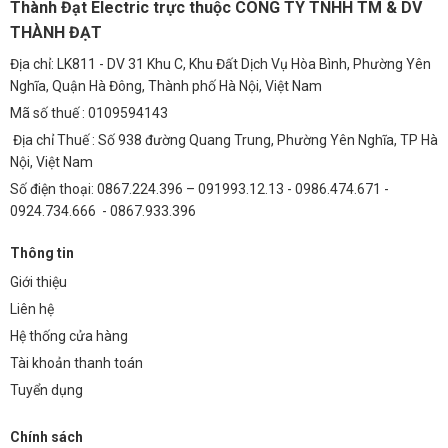
Thành Đạt Electric trực thuộc CÔNG TY TNHH TM & DV
góp phần tạo nên không gian đô thị hiện đại và an toàn.
THÀNH ĐẠT
Chiếu Sáng Bãi Xe
Địa chỉ: LK811 - DV 31 Khu C, Khu Đất Dịch Vụ Hòa Bình, Phường Yên
Cung cấp ánh sáng mạnh mẽ và đồng đều cho bãi xe, giúp người lái
Nghĩa, Quận Hà Đông, Thành phố Hà Nội, Việt Nam
xe dễ dàng quan sát và di chuyển.
Mã số thuế : 0109594143
Chiếu Sáng Khu Công Nghiệp
Địa chỉ Thuế : Số 938 đường Quang Trung, Phường Yên Nghĩa, TP Hà
Nội, Việt Nam
Sử dụng cho đèn LED nhà xưởng, đèn chiếu sáng khu vực sản xuất,
đảm bảo ánh sáng đầy đủ và chất lượng cho công nhân làm việc.
Số điện thoại: 0867.224.396 – 091993.12.13 - 0986.474.671 -
0924.734.666 - 0867.933.396
Câu Hỏi Thường Gặp (FAQ)
Nguồn Meanwell ELG-240-48B-3Y có thể hoạt động
Thông tin
trong môi trường nhiệt độ cao không?
Giới thiệu
Liên hệ
Có, nguồn này có dải nhiệt độ hoạt động từ -40°C đến +90°C, có thể
hoạt động ổn định trong nhiều điều kiện môi trường khác nhau.
Hệ thống cửa hàng
Tài khoản thanh toán
Nguồn Meanwell ELG-240-48B-3Y có bảo vệ quá tải
Tuyển dụng
không?
Có, nguồn này được trang bị các tính năng bảo vệ quá áp, quá dòng,
Chính sách